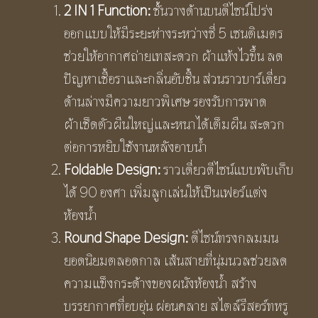
2
IN
1
Function:
ชั้นวางด้านบนดีไซน์โปร่ง
ออกแบบให้มีระยะห่างระหว่างซี่ 5 เซนติเมตร
ช่วยให้อากาศถ่ายเทสะดวก ผ้าแห้งไวขึ้น ลด
ปัญหาเชื้อราและกลิ่นอับชื้น ส่วนราวบาร์เดี่ยว
ด้านล่างมีความยาวพิเศษ รองรับการพาด
ผ้าเช็ดตัวผืนใหญ่และหนาได้เต็มผืน สะดวก
ต่อการหยิบใช้งานหลังอาบน้ำ
Foldable Design:
ราวเดี่ยวดีไซน์แบบพับเก็บ
ได้ 90 องศา เพิ่มลูกเล่นให้เป็นเฟอร์แต่ง
ห้องน้ำ
Round Shape Design:
ดีไซน์ทรงกลมมน
ยอดนิยมตลอดกาล เส้นสายที่นุ่มนวลช่วยลด
ความแข็งกระด้างของผนังห้องน้ำ สร้าง
บรรยากาศที่อบอุ่น ผ่อนคลาย สไตล์รีสอร์ทหรู