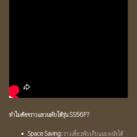
ทำไมต้องราวแขวนพับได้รุ่น
SS56P?
Space Saving:
ราวเดี่ยวพับเก็บแนบผนังได้