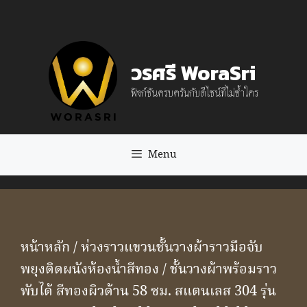
Skip
to
content
วรศรี WoraSri
ฟังก์ชันครบครันกับดีไซน์ที่ไม่ซ้ำใคร
Menu
หน้าหลัก
/
ห่วงราวแขวนชั้นวางผ้าราวมือจับ
พยุงติดผนังห้องน้ำสีทอง
/ ชั้นวางผ้าพร้อมราว
พับได้ สีทองผิวด้าน 58 ซม. สแตนเลส 304 รุ่น