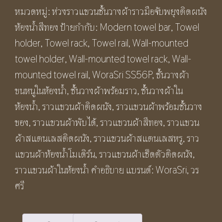
วาง
หมวดหมู่:
ห่วงราวแขวนชั้นวางผ้าราวมือจับพยุงติดผนัง
ผ้า
ห้องน้ำสีทอง
ป้ายกำกับ:
Modern towel bar
,
Towel
พร้อม
holder
,
Towel rack
,
Towel rail
,
Wall-mounted
ราว
towel holder
,
Wall-mounted towel rack
,
Wall-
พับ
mounted towel rail
,
WoraSri SS56P
,
ชั้นวางผ้า
ได้
ขนหนูในห้องน้ำ
,
ชั้นวางผ้าพร้อมราว
,
ชั้นวางผ้าใน
สี
ห้องน้ำ
,
ราวแขวนผ้าติดผนัง
,
ราวแขวนผ้าพร้อมชั้นวาง
ทอง
ของ
,
ราวแขวนผ้าพับได้
,
ราวแขวนผ้าสีทอง
,
ราวแขวน
ผิว
ผ้าสแตนเลสติดผนัง
,
ราวแขวนผ้าสแตนเลสหรู
,
ราว
ด้าน
แขวนผ้าห้องน้ำโมเดิร์น
,
ราวแขวนผ้าเช็ดตัวติดผนัง
,
58
ราวแขวนผ้าในห้องน้ำ คำอธิบาย
แบรนด์:
WoraSri
,
วร
ซม.
ศรี
ส
แตน