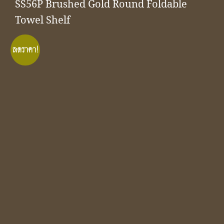
SS56P Brushed Gold Round Foldable
Towel Shelf
ลดราคา!