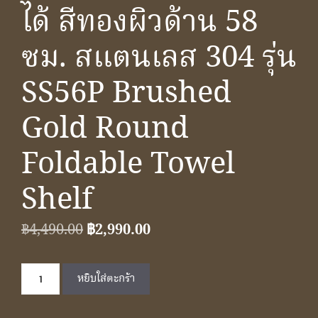
ได้ สีทองผิวด้าน 58
ซม. สแตนเลส 304 รุ่น
SS56P Brushed
Gold Round
Foldable Towel
Shelf
Original
Current
฿
4,490.00
฿
2,990.00
price
price
จำนวน
was:
is:
หยิบใส่ตะกร้า
ชั้น
฿4,490.00.
฿2,990.00.