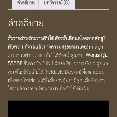
เลส
คำอธิบาย
บทวิจารณ์ (0)
304
รุ่น
คำอธิบาย
SS56P
Brushed
ชั้นวางผ้าพร้อมราวพับได้ ห้องน้ำเล็กแต่ใจอยากลักชู
?
Gold
พับความกังวลแล้วกางความหรูออกมาเลย!
หมดยุค
Round
ราวแขวนผ้าธรรมดา ที่ทำให้ห้องน้ำดูแคบ!
Worasri รุ่น
Foldable
SS56P
ชั้นวางผ้า 2 IN 1 สีทอง Brushed Gold สุดแก
Towel
ลม ดีไซน์พับเก็บได้ (Foldable Design) ที่ออกแบบมา
Shelf
เพื่อตอบโจทย์การใช้พื้นที่อย่างคุ้มค่าที่สุด เมื่อต้องการ
ชิ้น
ใช้งานก็กางออกเพื่อพาดผ้าเช็ดตัวได้เต็มผืน