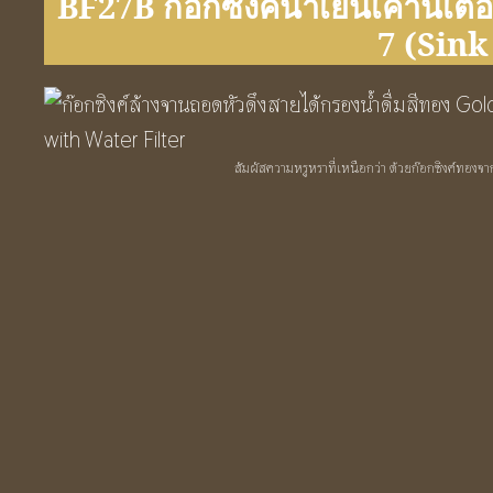
BF27B ก๊อกซิงค์น้ำเย็นเคาน์เตอ
7 (Sink
สัมผัสความหรูหราที่เหนือกว่า ด้วยก๊อกซิงค์ทองจ