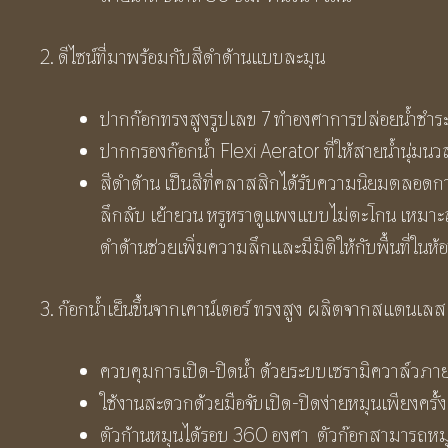
2. ดีไซน์ที่มาพร้อมกับสีดำด้านแบบละมุน
ปากก๊อกทรงสูงรูปเลข 7 ทำองศาการปล่อยน้ำชำร
ปากกรองก๊อกน้ำ Flexi Aerator ที่ให้สายน้ำนุ่มน
สีดำด้าน เป็นสีที่คลาสสิกได้รับความนิยมตลอดกาล
ลึกลับ เย้ายวน หรูหราดูแพงแบบไม่ตะโกน เหมาะ
ดำด้านช่วยเพิ่มความลึกและมีมิติให้กับพื้นที่ในห
3. ก๊อกน้ำเย็นขึ้นจากเคาน์เตอร์ ทรงสูง ผลิตจากสแตนเล
ควบคุมการเปิด-ปิดน้ำ ด้วยระบบเซรามิควาล์วภาย
ใช้งานสะดวกด้วยมือจับเปิด-ปิดง่ายหมุนเพียงครั้ง
ตัวก้านหมุนได้รอบ 360 องศา ตัวก๊อกสามารถหม