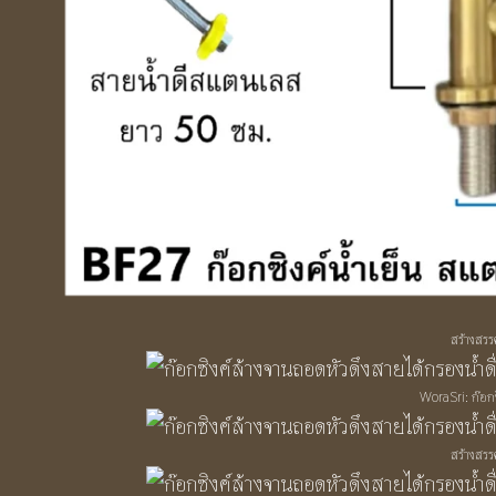
สร้างสรรค
WoraSri: ก๊อก
สร้างสรรค