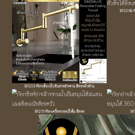
BF203B ก๊อ
BF203 ก๊อกเดี่ยวน้ำเย็นอ่างล้างจาน สีทองผิวด้าน
BF273 ก๊อกเครื่องกรองน้ำดื่ม สีทอง
BF