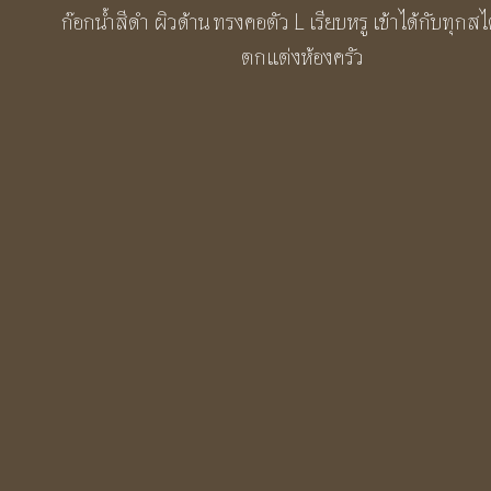
ก๊อกน้ำสีดำ ผิวด้าน ทรงคอตัว L เรียบหรู เข้าได้กับทุกส
ตกแต่งห้องครัว