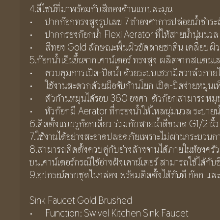
4.ดีไซน์ที่มาพร้อมกับสีทองด้านแบบละมุน
•	ปากก๊อกทรงสูงรูปเลข 7 ทำองศาการปล่อยน้ำชำระ
•	ปากกรองก๊อกน้ำ Flexi Aerator ที่ให้สายน้ำนุ่มน
•	สีทอง Gold ลักษณะพื้นผิวขัดลายซาติน เคลือบผ
5.ก๊อกน้ำเย็นขึ้นจากเคาน์เตอร์ ทรงสูง ผลิตจากสแตน
•	ควบคุมการเปิด-ปิดน้ำ ด้วยระบบเซรามิควาล์วภาย
•	ใช้งานสะดวกด้วยมือจับก้านโยก เปิด-ปิดง่ายหมุนเพ
•	ตัวก้านหมุนได้รอบ 360 องศา  ตัวก๊อกสามารถหม
•	หัวก๊อกมี Aerator ที่กรองน้ำให้ไหลนุ่มนวล ระบายน้
6.ติดตั้งแบบรูก๊อกเดี่ยว ร่วมกับสายน้ำดีขนาด G1/2 นิ้ว
7.ใช้งานได้อย่างสะอาดปลอดภัยเพราะไม่ผ่านกระบวนก
8.สามารถติดตั้งควบคู่กับอ่างล้างจานได้ภายในห้องครัวแล
บนเคาน์เตอร์กรณีใช้อ่างฝังเคาน์เตอร์ สามารถใช้ได้กับซิง
9.อุปกรณ์ครบชุดในกล่อง พร้อมติดตั้งได้ทันที ก๊อก แ
Sink Faucet Gold Brushed
•	Function: Swivel Kitchen Sink Faucet