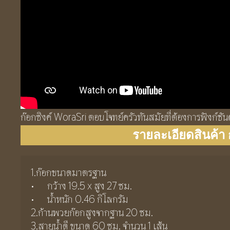
ก๊อกซิงค์ WoraSri ตอบโจทย์ครัวทันสมัยที่ต้องการฟังก์ชั
รายละเอียดสินค้า 
1.ก๊อกขนาดมาตรฐาน
•	กว้าง 19.5 x สูง 27 ซม.
•	น้ำหนัก 0.46 กิโลกรัม
2.ก้านพวยก๊อกสูงจากฐาน 20 ซม.
3.สายน้ำดี ขนาด 60 ซม. จำนวน 1 เส้น