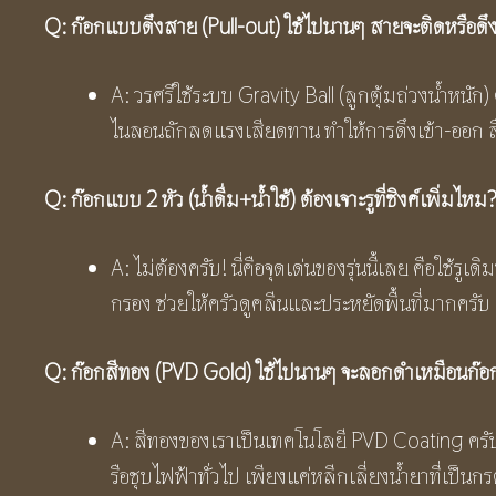
Q: ก๊อกแบบดึงสาย (Pull-out) ใช้ไปนานๆ สายจะติดหรือดึ
A: วรศรีใช้ระบบ Gravity Ball (ลูกตุ้มถ่วงน้ำหนัก
ไนลอนถักลดแรงเสียดทาน ทำให้การดึงเข้า-ออก ลื
Q: ก๊อกแบบ 2 หัว (น้ำดื่ม+น้ำใช้) ต้องเจาะรูที่ซิงค์เพิ่มไหม
A: ไม่ต้องครับ! นี่คือจุดเด่นของรุ่นนี้เลย คือใช้รู
กรอง ช่วยให้ครัวดูคลีนและประหยัดพื้นที่มากครับ
Q: ก๊อกสีทอง (PVD Gold) ใช้ไปนานๆ จะลอกดำเหมือนก๊อก
A: สีทองของเราเป็นเทคโนโลยี PVD Coating ครับ
รือชุบไฟฟ้าทั่วไป เพียงแค่หลีกเลี่ยงน้ำยาที่เป็