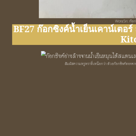
WoraSri: ก๊อก
BF27 ก๊อกซิงค์น้ำเย็นเคาน์เตอร์
Kit
สัมผัสความหรูหราที่เหนือกว่า ด้วยก๊อกซิงค์ทองจ