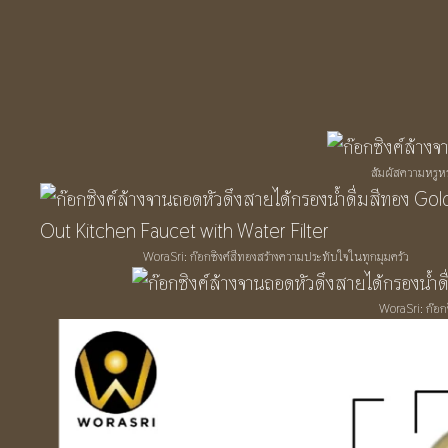
สัมผัสความหรูหร
WoraSri: ก๊อกซิงค์สีทองสร้างความประทับใจในทุกมุมครัว
WoraSri: ก๊อก