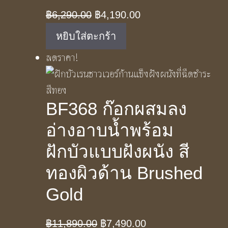
Original
Current
฿
6,290.00
฿
4,190.00
price
price
หยิบใส่ตะกร้า
was:
is:
ลดราคา!
฿6,290.00.
฿4,190.00.
BF368 ก๊อกผสมลง
อ่างอาบน้ำพร้อม
ฝักบัวแบบฝังผนัง สี
ทองผิวด้าน Brushed
Gold
Original
Current
฿
11,890.00
฿
7,490.00