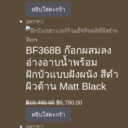
price
price
หยิบใส่ตะกร้า
was:
is:
ลดราคา!
฿11,890.00.
฿7,490.00.
BF368B ก๊อกผสมลง
อ่างอาบน้ำพร้อม
ฝักบัวแบบฝังผนัง สีดำ
ผิวด้าน Matt Black
Original
Current
฿
10,490.00
฿
6,790.00
price
price
หยิบใส่ตะกร้า
was:
is:
ลดราคา!