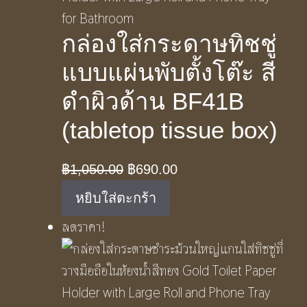
กล่องใส่กระดาษทิชชู่
แบบแผ่นพับตั้งโต๊ะ สี
ดำผิวด้าน BF41B
(tabletop tissue box)
Original
Current
฿
1,050.00
฿
690.00
price
price
หยิบใส่ตะกร้า
was:
is:
ลดราคา!
฿1,050.00.
฿690.00.