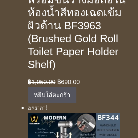
ห้องน้ำสีทองเฉดเข้ม
ผิวด้าน BF3963
(Brushed Gold Roll
Toilet Paper Holder
Shelf)
Original
Current
฿
1,050.00
฿
690.00
price
price
หยิบใส่ตะกร้า
was:
is:
ลดราคา!
฿1,050.00.
฿690.00.