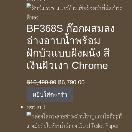
฿10,490.00.
฿6,790.00.
BF368S ก๊อกผสมลง
อ่างอาบน้ำพร้อม
ฝักบัวแบบฝังผนัง สี
เงินผิวเงา Chrome
Original
Current
฿
10,490.00
฿
6,790.00
price
price
หยิบใส่ตะกร้า
was:
is:
ลดราคา!
฿10,490.00.
฿6,790.00.