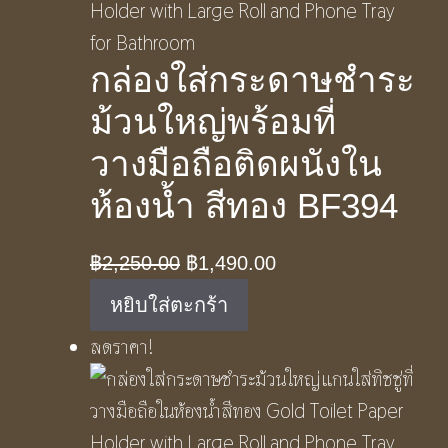
กล่องใส่กระดาษชําระ
ม้วนใหญ่พร้อมที่
วางมือถือติดผนังใน
ห้องน้ำ สีทอง BF394
Original
Current
฿
2,250.00
฿
1,490.00
price
price
หยิบใส่ตะกร้า
was:
is:
ลดราคา!
฿2,250.00.
฿1,490.00.