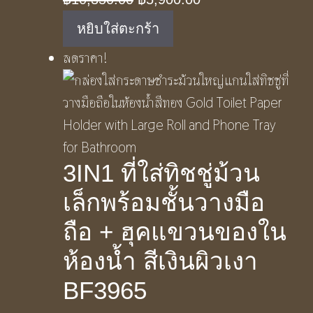
price
price
หยิบใส่ตะกร้า
was:
is:
ลดราคา!
฿10,350.00.
฿5,900.00.
3IN1 ที่ใส่ทิชชู่ม้วน
เล็กพร้อมชั้นวางมือ
ถือ + ฮุคแขวนของใน
ห้องน้ำ สีเงินผิวเงา
BF3965