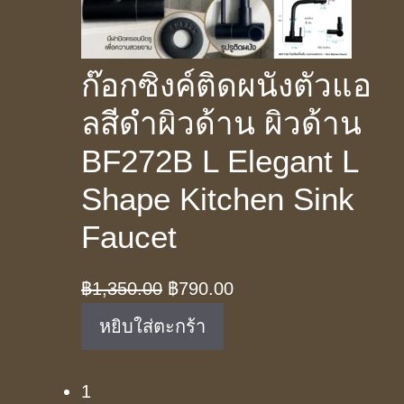
ก๊อกซิงค์ติดผนังตัวแอ
ลสีดำผิวด้าน ผิวด้าน
BF272B L Elegant L
Shape Kitchen Sink
Faucet
Original
Current
฿
1,350.00
฿
790.00
price
price
หยิบใส่ตะกร้า
was:
is:
฿1,350.00.
฿790.00.
1