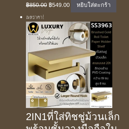
Original
Current
฿
850.00
฿
549.00
หยิบใส่ตะกร้า
price
price
ลดราคา!
was:
is:
฿850.00.
฿549.00.
2IN1ที่ใส่ทิชชู่ม้วนเล็ก
พร้อมชั้นวางมือถือใน