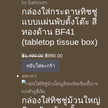
กล่องใส่กระดาษทิชชู่
แบบแผ่นพับตั้งโต๊ะ สี
ทองด้าน BF41
(tabletop tissue box)
Original
Current
฿
1,490.00
฿
990.00
price
price
หยิบใส่ตะกร้า
was:
is:
ลดราคา!
฿1,490.00.
฿990.00.
กล่องใส่ทิชชู่ม้วนใหญ่