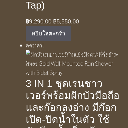
Tap)
Original
Current
฿
9,290.00
฿
5,550.00
price
price
หยิบใส่ตะกร้า
was:
is:
ลดราคา!
฿9,290.00.
฿5,550.00.
3 IN 1 ชุดเรนชาว
เวอร์พร้อมฝักบัวมือถือ
และก๊อกลงอ่าง มีก๊อก
เปิด-ปิดน้ำในตัว ใช้