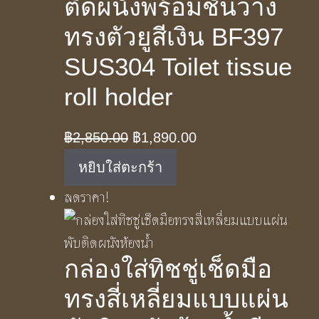
ติดผนังพร้อมชั้นวาง
ทรงตัวยูสีเงิน BF397
SUS304 Toilet tissue
roll holder
Original
Current
฿
2,850.00
฿
1,890.00
price
price
หยิบใส่ตะกร้า
was:
is:
ลดราคา!
฿2,850.00.
฿1,890.00.
กล่องใส่ทิชชู่เช็ดมือ
ทรงสี่เหลี่ยมแบบแผ่น