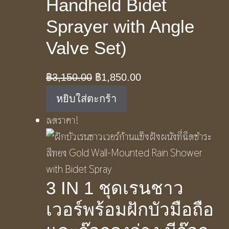
Handheld Bidet
Sprayer with Angle
Valve Set)
Original
Current
฿
3,150.00
฿
1,850.00
price
price
หยิบใส่ตะกร้า
was:
is:
ลดราคา!
฿3,150.00.
฿1,850.00.
3 IN 1 ชุดเรนชาว
เวอร์พร้อมฝักบัวมือถือ