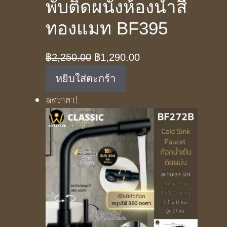
พับติดผนังห้องน้ำสี
ทองแมท BF395
Original
Current
฿
2,250.00
฿
1,290.00
price
price
หยิบใส่ตะกร้า
was:
is:
ลดราคา!
฿2,250.00.
฿1,290.00.