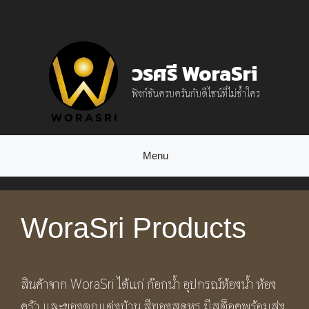
Skip
to
content
วรศรี WoraSri
ฟังก์ชันครบครันกับดีไซน์ที่ไม่ซ้ำใคร
Menu
WoraSri Products
สินค้าจาก WoraSri ได้แก่ ก๊อกน้ำ อุปกรณ์ห้องน้ำ ห้อง
ครัว และของตกแต่งบ้าน สีทองสุดหรู มีสต็อคพร้อมส่ง