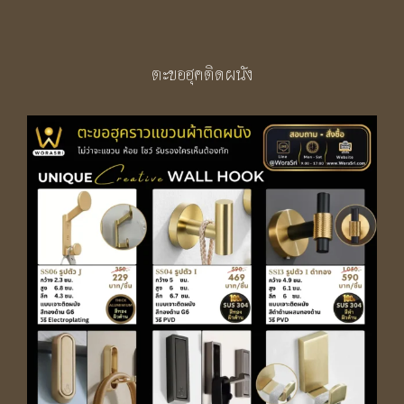
ตะขอฮุคติดผนัง