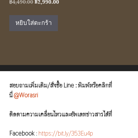
Original
Current
฿
4,490.00
฿
2,990.00
price
price
was:
is:
หยิบใส่ตะกร้า
฿4,490.00.
฿2,990.00.
สอบถามเพิ่มเติม/สั่งซื้อ Line : พิมพ์หรือคลิกที่
นี่
@Worasri
ติดตามความเคลื่อนไหวและอัพเดทข่าวสารได้ที่
Facebook
:
https://bit.ly/353Eu4p