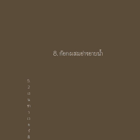
8. ก๊อกผสมอ่างอาบน้ำ
5.
2
เร
น
ชา
ว
เว
อ
ร์
ฝั