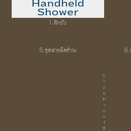
1. ฝักบัว
5. ชุดสายฉีดชำระ
6. 
5.
1
เร
น
ชา
ว
เว
อ
ร์
ฝั