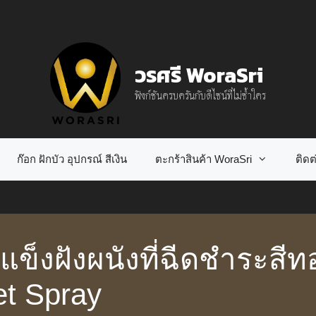
วรศรี WoraSri
ฟังก์ชันครบครันกับดีไซน์ที่ไม่ซ้ำใคร
ก๊อก ฝักบัว อุปกรณ์ สีเงิน
ตะกร้าสินค้า WoraSri
ติดต่
แข็งฝังผนังที่ฉีดชำระสี
et Spray