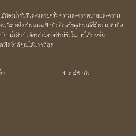
ต้องใช้ห้องน้ำกันวันละหลายครั้ง ความสะดวกสบายและความ
กสรร“สายฉีดชำระเเละฝักบัว อีกหนึ่งอุปกรณ์ที่มีความจำเป็น
อกน้ำฝักบัวต้องคำนึงถึงฟังก์ชันในการใช้งานที่มี
ไลฟ์สไตล์คุณได้มากที่สุด
ื้น
4. วาล์ฝักบัว