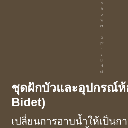
s
h
o
w
er
,
S
pr
a
y
Bi
d
et
ชุดฝักบัวและอุปกรณ์ห
Bidet)
เปลี่ยนการอาบน้ำให้เป็นก