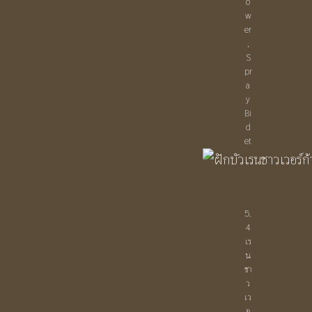
o
w
er
,
S
pr
a
y
Bi
d
et
5.
4
เร
น
ชา
ว
เว
อ