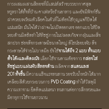
การผสมผสานสีทองที่มีเสน่ห์สร้างบรรยากาศสุด
หรูหราได้ทั้งที่บ้าน คาเฟ่หรือร้านอาหาร และยังมีฟังก์ชั่น
ฝาครอบพร้อมตัวล็อคในตัวที่ไม่ต้องใช้กุญแจก็ปิดได้
แน่นสนิท มั่นใจได้ว่าฝาจะไม่เปิดออกเอง ออกแบบให้ปิด
รอบด้านมิดชิดทำให้ทิชชู่ภายในปลอดภัยจากฝุ่นและสิ่ง
สกปรก ช่องดึงกระดาษมีขนาดใหญ่ ดีไซน์ขอบพับ ดึง
กระดาษได้ง่ายไม่บาดมือ ยังใช้
งานได้ถึง
2 แบบ
ทั้งแบบ
ตั้งโต๊ะและติดผนัง
เลือกใช้งานตามต้องการ
กล่องใส่
ทิชชู่แบบแผ่นพับสีทองด้าน
ผลิตจาก
สแตนเลส
201 ทั้งชิ้น
มีความแข็งแรงทนทาน รองรับน้ำหนักได้มาก
เคลือบสีด้วยกระบวนการ
PVD Coating
ทำให้วัสดุมี
ความเงางาม ยึดติดแน่นหนา ทนทานต่อการสึกหรอและ
มีอายุการใช้งานยาวนาน