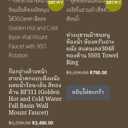
ลดราคา!
ลดราคา!
ห่วงแขวนผ้าขนหนู
ห้องน้ำ ห้องครัวเจาะ
ผนัง สแตนเลส304สี
ทองด้าน SS01 Towel
Ring
ก๊อกอ่างล้างหน้า
Original
Current
฿
1,390.00
฿
790.00
สายน้ำตกแบบฝังผนัง
price
price
ผสมน้ำร้อน-เย็น สีทอง
was:
is:
หยิบใส่ตะกร้า
ด้าน BF311 (Golden
฿1,390.00.
฿790.00.
Hot and Cold Water
Fall Basin Wall
Mount Faucet)
Original
Current
฿
5,290.00
฿
3,490.00