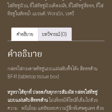
แผ่น
ใส่ทิชชู่ม้วน
,
ที่ใส่ทิชชู่ม้วนติดผนัง
,
ที่ใส่ทิชชู่สีทอง
,
ที่ใส่
พับ
ทิชชู่ในห้องน้ำ
แบรนด์:
WoraSri
,
วรศรี
ตั้ง
โต๊ะ
สี
คำอธิบาย
บทวิจารณ์ (0)
ทอง
ด้าน
คำอธิบาย
BF41
(tabletop
กล่องใส่กระดาษทิชชู่แบบแผ่นพับตั้งโต๊ะ สีทองด้าน
tissue
BF41 (tabletop tissue box)
box)
ชิ้น
หรูหราได้ทุกที่ ปลอดภัยทุกการสัมผัส กล่องใส่ทิชชู่
แบบแผ่นพับสีทองด้าน
ไม่เพียงมีดีไซน์ที่เต็มไปด้วย
ความ พรีเมี่ยม แต่ยังมอบความรู้สึกพิเศษดูแพง ด้วย