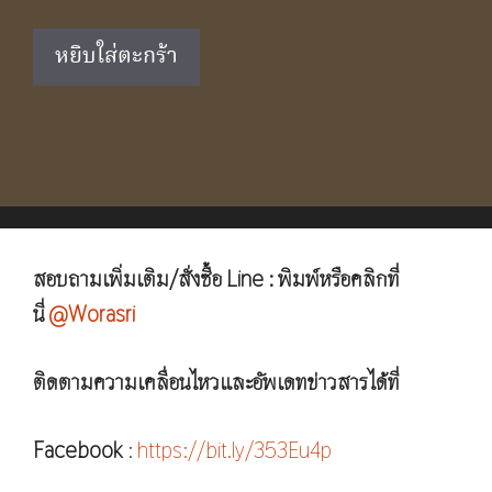
price
price
was:
is:
หยิบใส่ตะกร้า
฿5,290.00.
฿3,490.00.
สอบถามเพิ่มเติม/สั่งซื้อ Line : พิมพ์หรือคลิกที่
นี่
@Worasri
ติดตามความเคลื่อนไหวและอัพเดทข่าวสารได้ที่
Facebook
:
https://bit.ly/353Eu4p