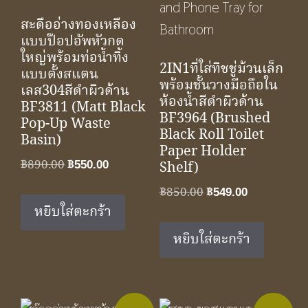
สะดืออ่างทองเหลือง
แบบป๊อปอัพหัวกด
ใหญ่พร้อมท่อน้ำทิ้ง
2IN1ที่ใส่ทิชชู่ม้วนเล็ก
แบบตั้งสแตน
พร้อมชั้นวางมือถือใน
เลส304สีดำผิวด้าน
ห้องน้ำสีดำผิวด้าน
BF3811 (Matt Black
BF3964 (Brushed
Pop-Up Waste
Black Roll Toilet
Basin)
Paper Holder
Original
Current
฿
890.00
฿
550.00
Shelf)
price
price
Original
Current
฿
850.00
฿
549.00
was:
is:
หยิบใส่ตะกร้า
price
price
฿890.00.
฿550.00.
was:
is:
หยิบใส่ตะกร้า
฿850.00.
฿549.00.