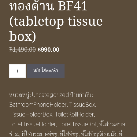
ทองด้าน BF41
(tabletop tissue
box)
Original
Current
฿
1,490.00
฿
990.00
price
price
จำนวน
was:
is:
หยิบใส่ตะกร้า
กล่อง
฿1,490.00.
฿990.00.
ใส่
หมวดหมู่:
Uncategorized
ป้ายกำกับ:
กระดาษ
BathroomPhoneHolder
,
TissueBox
,
ทิช
TissueHolderBox
,
ToiletRollHolder
,
ชู่
ToiletTissueHolder
,
ToiletTissueRoll
,
ที่ใส่กระดาษ
แบบ
ชำระ
,
ที่ใส่กระดาษทิชชู่
,
ที่ใส่ทิชชู่
,
ที่ใส่ทิชชู่ติดผนัง
,
ที่