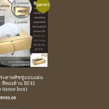
ลดราคา!
กระดาษทิชชู่แบบแผ่น
๊ะ สีทองด้าน BF41
p tissue box)
Original
Current
฿
990.00
price
price