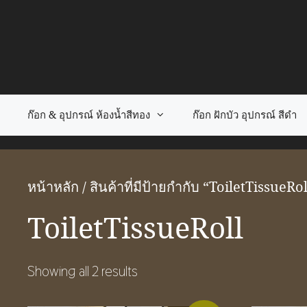
Skip
to
content
ก๊อก & อุปกรณ์ ห้องน้ำสีทอง
ก๊อก ฝักบัว อุปกรณ์ สีดำ
หน้าหลัก
/ สินค้าที่มีป้ายกำกับ “ToiletTissueRol
ToiletTissueRoll
Showing all 2 results