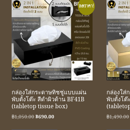
ลดราคา!
กล่องใส่กระดาษทิชชู่แบบแผ่น
กล่องใส่
พับตั้งโต๊ะ สีดำผิวด้าน BF41B
พับตั้งโต
(tabletop tissue box)
(tableto
Original
Current
฿
1,050.00
฿
690.00
฿
1,490.00
price
price