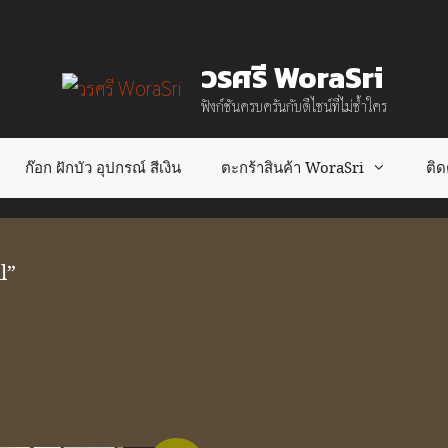
วรศรี WoraSri
ฟังก์ชันครบครันกับดีไซน์ที่ไม่ซ้ำใคร
ก๊อก ฝักบัว อุปกรณ์ สีเงิน
ตะกร้าสินค้า WoraSri
ติดต
l”