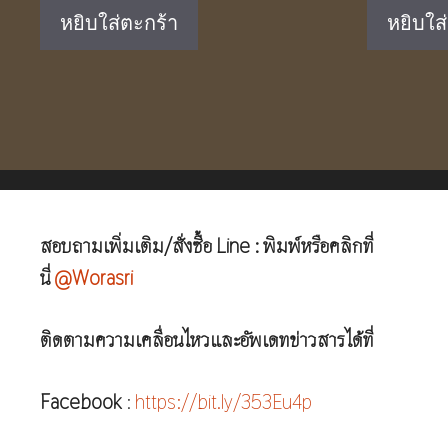
was:
is:
หยิบใส่ตะกร้า
หยิบใส
฿1,050.00.
฿690.00.
สอบถามเพิ่มเติม/สั่งซื้อ Line : พิมพ์หรือคลิกที่
นี่
@Worasri
ติดตามความเคลื่อนไหวและอัพเดทข่าวสารได้ที่
Facebook
:
https://bit.ly/353Eu4p