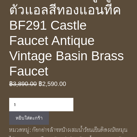
ตัวแอลสีทองแอนทีค
BF291 Castle
Faucet Antique
Vintage Basin Brass
Faucet
Original
Current
฿
3,890.00
฿
2,590.00
price
price
จำนวน
was:
is:
ก๊อก
฿3,890.00.
฿2,590.00.
หยิบใส่ตะกร้า
ผสม
หมวดหมู่:
ก๊อกอ่างล้างหน้าผสมน้ำร้อนเย็นติดผนังหมุน
ทอง