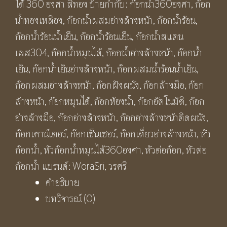
ได้ 360 องศา สีทอง
ป้ายกำกับ:
ก๊อกน้ำ360องศา
,
ก๊อก
เหลือง
น้ำทองเหลือง
,
ก๊อกน้ำผสมอ่างล้างหน้า
,
ก๊อกน้ำร้อน
,
วิน
ก๊อกน้ำร้อนน้ำเย็น
,
ก๊อกน้ำร้อนเย็น
,
ก๊อกน้ำสแตน
เท
เลส304
,
ก๊อกน้ำหมุนได้
,
ก๊อกน้ำอ่างล้างหน้า
,
ก๊อกน้ำ
จ
เย็น
,
ก๊อกน้ำเย็นอ่างล้างหน้า
,
ก๊อกผสมน้ำร้อนน้ำเย็น
,
ทรง
ก๊อกผสมอ่างล้างหน้า
,
ก๊อกฝังผนัง
,
ก๊อกล้างมือ
,
ก๊อก
โค้ง
ล้างหน้า
,
ก๊อกหมุนได้
,
ก๊อกห้องน้ำ
,
ก๊อกอัตโนมัติ
,
ก๊อก
สูง
อ่างล้างมือ
,
ก๊อกอ่างล้างหน้า
,
ก๊อกอ่างล้างหน้าติดผนัง
,
รูป
ก๊อกเคาน์เตอร์
,
ก๊อกเซ็นเซอร์
,
ก๊อกเดี่ยวอ่างล้างหน้า
,
หัว
ตัว
ก๊อกน้ำ
,
หัวก๊อกน้ำหมุนได้360องศา
,
หัวต่อก๊อก
,
หัวต่อ
แอ
ก๊อกน้ำ
แบรนด์:
WoraSri
,
วรศรี
ล
คำอธิบาย
สี
บทวิจารณ์ (0)
ทอง
แอ