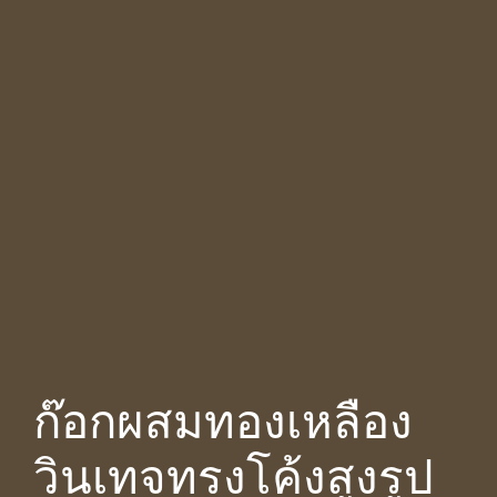
ก๊อกผสมทองเหลือง
วินเทจทรงโค้งสูงรูป