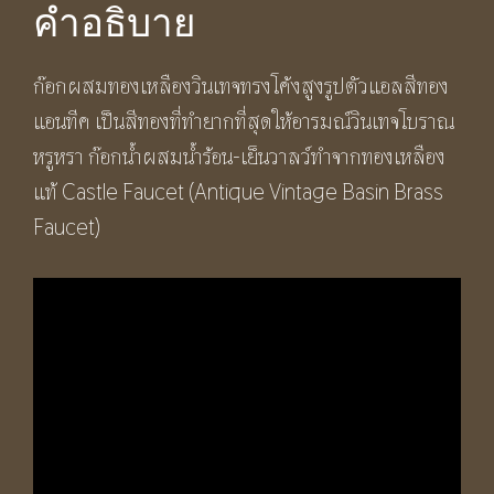
คำอธิบาย
นทีค
BF291
ก๊อกผสมทองเหลืองวินเทจทรงโค้งสูงรูปตัวแอลสีทอง
Castle
แอนทีค เป็นสีทองที่ทำยากที่สุดให้อารมณ์วินเทจโบราณ
Faucet
หรูหรา ก๊อกน้ำผสมน้ำร้อน-เย็นวาลว์ทำจากทองเหลือง
Antique
แท้ Castle Faucet (Antique Vintage Basin Brass
Vintage
Faucet)
Basin
Brass
Faucet
ชิ้น