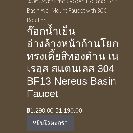
ก๊อกน้ำเย็น
อ่างล้างหน้าก้านโยก
ทรงเตี้ยสีทองด้าน เน
เรอุส สแตนเลส 304
BF13 Nereus Basin
Faucet
Original
Current
฿
1,290.00
฿
1,190.00
price
price
หยิบใส่ตะกร้า
was:
is: