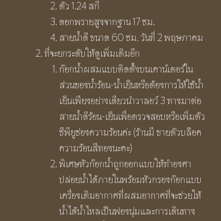
ตัว 1.24 สกี
ดอกพรายสูงจากฐาน 17 ซม.
สายน้ำดี ขนาด 60 ซม. วันที่ 2 พฤษภาคม
ที่จะยกระดับให้ดูเพิ่มเติมอีก
ก๊อกน้ำผสมแบบติดตั้งบนเคาน์เตอร์ใน
ส่วนของน้ำร้อน-น้ำเย็นหรือต้องการให้ใช้น้ำ
เย็นเพียงอย่างเดียวนำวาลอว์ 3 ทางมาต่อ
สายน้ำดีร้อน-เย็นเพื่อตรวจสอบหรือเพิ่มตัว
ซีพียูช่องความร้อนค่ะ (ร้านมี ขายตัวบล็อค
ความร้อนสีทองนะคะ)
พิเศษหัวก๊อกน้ำถูกออกแบบให้ทำองศา
ปล่อยน้ำได้ภายในพร้อมหัวกรองก๊อกแบบ
เครื่องเติมอากาศที่ผสมอากาศที่จะช่วยให้
น้ำได้น้ำไหลเป็นฟองนุ่มและการเดินทาง