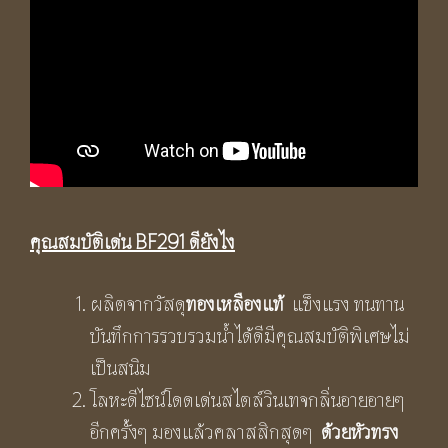
คุณสมบัติเด่น BF291 ดียังไง
ผลิตจากวัสดุ
ทองเหลืองแท้
แข็งแรง ทนทาน
บันทึกการรวบรวมน้ำได้ดีมีคุณสมบัติพิเศษไม่
เป็นสนิม
โลหะดีไซน์โดดเด่นสไตล์วินเทจกลิ่นอายอายๆ
อีกครั้งๆ มองแล้วคลาสสิกสุดๆ
ด้วยหัวทรง