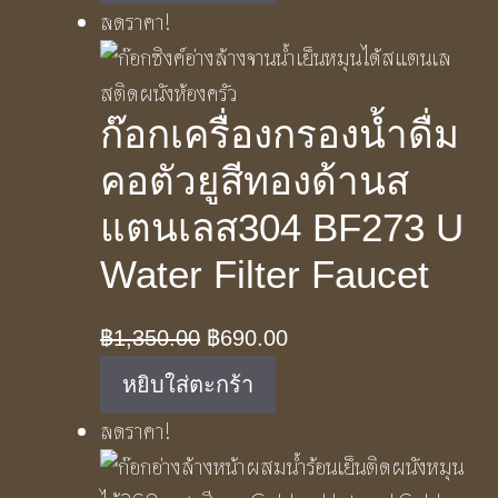
ลดราคา!
฿4,190.00.
฿2,390.00.
ก๊อกเครื่องกรองน้ำดื่ม
คอตัวยูสีทองด้านส
แตนเลส304 BF273 U
Water Filter Faucet
Original
Current
฿
1,350.00
฿
690.00
price
price
หยิบใส่ตะกร้า
was:
is:
ลดราคา!
฿1,350.00.
฿690.00.