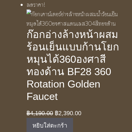
ลดราคา!
ก๊อกอ่างล้างหน้าผสม
ร้อนเย็นแบบก้านโยก
หมุนได้360องศาสี
ทองด้าน BF28 360
Rotation Golden
Faucet
Original
Current
฿
4,190.00
฿
2,390.00
price
price
หยิบใส่ตะกร้า
was:
is: