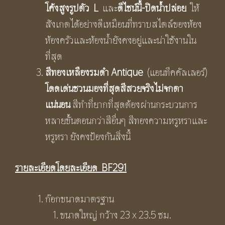
โค้งสูงรูปตัว
L
และ
ดีไซน์นี้-ปิดน้ำปล่อย
ให้
สังเกตได้อย่างดีเหมือนที่ทราบสไตล์ของห้อง
ห้องครัวและห้องน้ำยังคงอยู่และน่าใช้งานใน
ที่สุด
สีทองเหลืองรมดำ
Antique
(แอนทีคคัลเลอร์)
โดดเด่นชวนมองที่สุดสีสวยจริงไม่จกตา
แน่นอน
สีทำที่ยากที่สุดต้องผ่านกระบวนการ
หลายขั้นตอนกว่าสีอื่นๆ สีทองความหรูหราและ
หรูหรา ยังคงป้องกันสิ่งนี้
รายละเอียดโดยละเอียด
BF291
ก๊อกขนาดมาตรฐาน
ขนาดใหญ่ กว้าง 23 x 23.5 ซม.