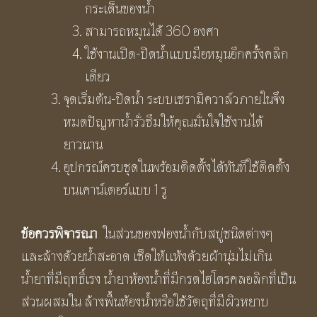
กระเด็นของน้ำ
สามารถหมุนได้ 360 องศา
ใช้งานเปิด-ปิดน้ำแบบมือหมุนอีกครั้งคลิก
เดียว
จุดเริ่มต้น-ปิดน้ำ ระบบเซรามิควาล์วภายในจึง
หมดปัญหาน้ำรั่วซึมให้คุณมั่นใจใช้งานได้
ยาวนาน
อุปกรณ์ครบชุดในพร้อมติดตั้งได้ทันทีใช้ติดตั้ง
บนเคาน์เตอร์แบบ 1 รู
ข้อควรพิจารณา
ในส่วนของฟองน้ำกับสบู่ชนิดต่างๆ
และล้างด้วยน้ำสะอาด เช็ดให้เเห้งด้วยผ้านุ่มไม่เกิน
น้ำยาที่มีฤทธิ์เรง น้ำยาห้องน้ำที่มีกรดไฮโดรคลอลิกที่เป็น
ส่วนผสมใน ล้างพื้นห้องน้ำหรือใช้วัตถุที่มีผิวหยาบ