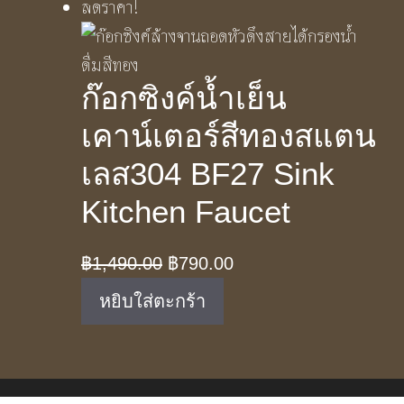
ลดราคา!
฿1,290.00.
฿1,190.00.
ก๊อกซิงค์น้ำเย็น
เคาน์เตอร์สีทองสแตน
เลส304 BF27 Sink
Kitchen Faucet
Original
Current
฿
1,490.00
฿
790.00
price
price
หยิบใส่ตะกร้า
was:
is:
฿1,490.00.
฿790.00.