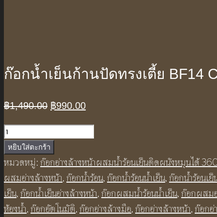
ก๊อกน้ำเย็นก้านปัดทรงเตี้ย BF14
Original
Current
฿
1,490.00
฿
990.00
price
price
จำนวน
was:
is:
ก๊อก
หยิบใส่ตะกร้า
฿1,490.00.
฿990.00.
น้ำ
หมวดหมู่:
ก๊อกอ่างล้างหน้าผสมน้ำร้อนเย็นติดผนังหมุนได้ 36
เย็น
ผสมอ่างล้างหน้า
,
ก๊อกน้ำร้อน
,
ก๊อกน้ำร้อนน้ำเย็น
,
ก๊อกน้ำร้อนเย็
ก้าน
เย็น
,
ก๊อกน้ำเย็นอ่างล้างหน้า
,
ก๊อกผสมน้ำร้อนน้ำเย็น
,
ก๊อกผสมอ่
ปัด
ห้องน้ำ
,
ก๊อกอัตโนมัติ
,
ก๊อกอ่างล้างมือ
,
ก๊อกอ่างล้างหน้า
,
ก๊อกอ่