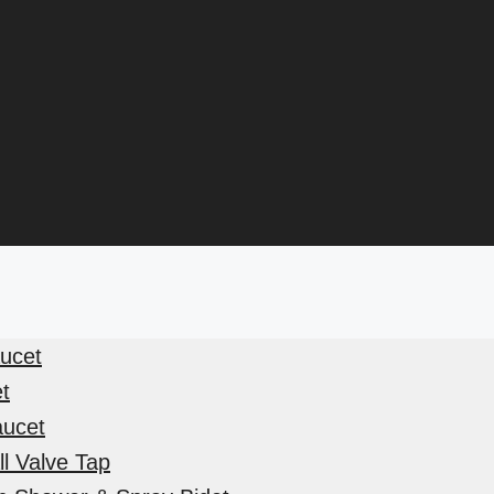
aucet
et
aucet
l Valve Tap