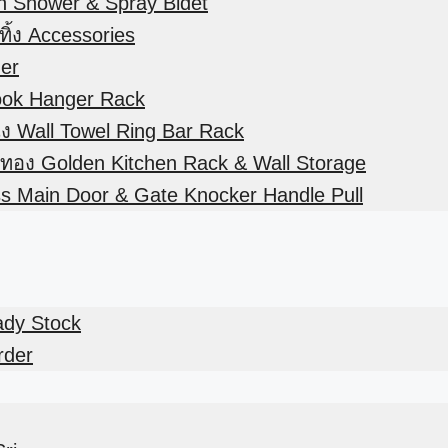
in Shower & Spray Bidet
ิ้ง Accessories
der
ook Hanger Rack
ัง Wall Towel Ring Bar Rack
สีทอง Golden Kitchen Rack & Wall Storage
ss Main Door & Gate Knocker Handle Pull
eady Stock
rder