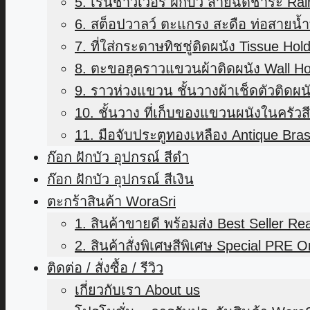
5. เรนชาวเวอร์ ฝักบัว สายฉีดชำระ Ra
6. สต็อปวาลว์ ตะแกรง สะดือ ท่อสายน้ำท
7. ที่ใส่กระดาษทิชชู่ติดผนัง Tissue Hol
8. ตะขอฮุคราวแขวนผ้าติดผนัง Wall H
9. ราวห่วงแขวน ชั้นวางผ้าเช็ดตัวติดผน
10. ชั้นวาง ที่เก็บของแขวนผนังในครัว
11. มือจับประตูทองเหลือง Antique Bra
ก๊อก ฝักบัว อุปกรณ์ สีดำ
ก๊อก ฝักบัว อุปกรณ์ สีเงิน
ตะกร้าสินค้า WoraSri
1. สินค้าขายดี พร้อมส่ง Best Seller R
2. สินค้าสั่งพิเศษสีพิเศษ Special PRE O
ติดต่อ / สั่งซื้อ / รีวิว
เกี่ยวกับเรา About us