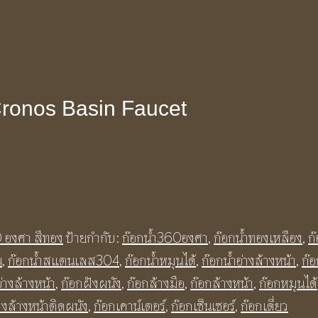
 Cronos Basin Faucet
0 องศา สีทอง
ป้ายกำกับ:
ก๊อกน้ำ360องศา
,
ก๊อกน้ำทองเหลือง
,
ก๊
น
,
ก๊อกน้ำสแตนเลส304
,
ก๊อกน้ำหมุนได้
,
ก๊อกน้ำอ่างล้างหน้า
,
ก๊อ
างล้างหน้า
,
ก๊อกฝังผนัง
,
ก๊อกล้างมือ
,
ก๊อกล้างหน้า
,
ก๊อกหมุนได้
างล้างหน้าติดผนัง
,
ก๊อกเคาน์เตอร์
,
ก๊อกเซ็นเซอร์
,
ก๊อกเดี่ยว