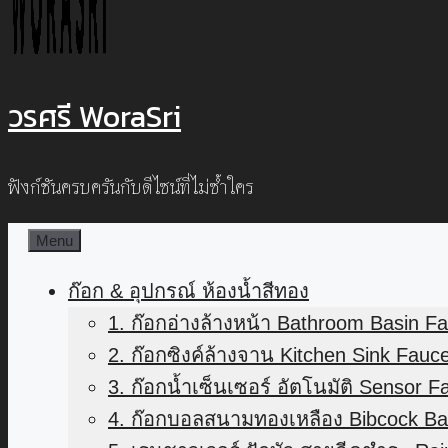
วรศรี WoraSri
ฟังก์ชันครบครันกับดีไซน์ที่ไม่ซ้ำใคร
Menu
ก๊อก & อุปกรณ์ ห้องน้ำสีทอง
1. ก๊อกอ่างล้างหน้า Bathroom Basin F
2. ก๊อกซิงค์ล้างจาน Kitchen Sink Fauc
3. ก๊อกน้ำเซ็นเซอร์ อัตโนมัติ Sensor F
4. ก๊อกบอลสนามทองเหลือง Bibcock Bal