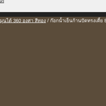
ri
หมุนได้ 360 องศา สีทอง
/ ก๊อกน้ำเย็นก้านปัดทรงเตี้ย