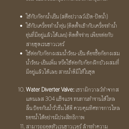
ใช้กับก๊อกน้ำเย็น (สต็อปวาลว์เปิด-ปิดน้ำ)
ใช้กับเครื่องทำน้ำอุ่น (ติดตั้งเข้ากับเครื่องทำน้ำ
อุ่นที่มีอยู่แล้วได้เลย) ติดตั้งง่าย เพียงต่อกับ
สายชุดเรนชาวเวอร์
ใช้ต่อกับก๊อกผสมน้ำร้อน-เย็น ต้องซื้อก๊อกผสม
น้ำร้อน-เย็นเพิ่ม หรือใช้ต่อกับก๊อกฝักบัวผสมที่
มีอยู่แล้วได้เลย สายน้ำดีมีให้ในชุด
Water Diverter Valve:
เซรามิกวาลว์ทำจากส
แตนเลส 304 แข็งแรง ทนทานทำงานได้ไหล
ลื่น ป้องกันน้ำรั่วซึมได้ดี ควบคุมทิศทางการไหล
ของน้ำได้อย่างมีประสิทธิภาพ
สามารถถอดหัวเรนชาวเวอร์ ล้างทำความ