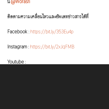
นี่
@Worasri
ติดตามความเคลื่อนไหวและอัพเดทข่าวสารได้ที่
Facebook
:
https://bit.ly/353Eu4p
Instagram
:
https://bit.ly/2xJqFMB
Youtube
:
https://www.youtube.com/@WoraSriGoldenFauce
© 2026 วรศรี WoraSri
• Built with
GeneratePress