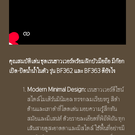
คุณสมบัติเด่น ชุดเรนชาวเวอร์พร้อมฝักบัวมือถือ มีก๊อก
เปิด-ปิดน้ำ
น้ำในตัว รุ่น
BF3
62
และ
BF3
63
ดียังไง
Modern Minimal
Design:
เรนชาวเวอร์ดีไซน์
สไตล์โมเดิร์นมินิมอล ทรงกลมเรียบหรู สีดำ
ด้านและเทาดำที่โดดเด่น มอบความรู้สึกทัน
สมัยและมีเสน่ห์ ด้วยรายละเอียดที่พิถีพิถัน ทุก
เส้นสายดูสะอาดตาและมีสไตล์ ใช้พื้นที่อย่างมี