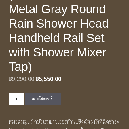
Metal Gray Round
Rain Shower Head
Handheld Rail Set
with Shower Mixer
Tap)
Original
Current
฿
9,290.00
฿
5,550.00
price
price
จำนวน
was:
is:
หยิบใส่ตะกร้า
3
฿9,290.00.
฿5,550.00.
IN
หมวดหมู่:
ฝักบัวเรนชาวเวอร์ก้านแข็งฝังผนังที่ฉีดชำระ
1