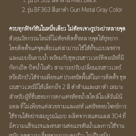
เปิด-
รุ่น BF363 สีเทาดำ Gun Metal Gray Color
ปิด
น้ำ
ครบทุกฟังก์ชันในหนึ่งเดียว ไม่ต้องเจาะรูประปาหลายจุด
ใน
ด้วยนวัตกรรมใหม่ที่ไม่ต้องติดตั้งหลายจุดให้ยุ่งยาก
ตัว
โดยติดตั้งแค่จุดเดียวแต่สามารถใช้ได้ทั้งแบบลงอ่าง
ใช้
และแบบยืนอาบน้ำ พร้อมกับชุดเรนชาวเวอร์ติดผนังที่มี
กับ
ก๊อกเปิด-ปิดน้ำในตัว สามารถปรับเปลี่ยนเรนชาวเวอร์
ก๊อก
หรือฝักบัวได้ง่ายเพียงแค่ ประหยัดพื้นที่ในการติดตั้ง ชุด
น้ำ
เรนชาวเวอร์มีให้เลือกถึง 2 สี ดำด้านและเทาดำ เหมาะ
เย็น
สำหรับผู้ที่ชื่นชอบการตกแต่งห้องน้ำสไตล์โมเดิร์นมินิ
ก๊อก
มอล ที่ไม่เพียงแต่สวยงามและเท่ห์ แต่ยังตอบโจทย์การ
ร้อน-
ใช้งานได้อย่างสมบูรณ์แบบ ผลิตจากสแตนเลส 304 ที่
เย็น
มีความแข็งแรงและทนทานต่อแรงดันน้ำและการใช้งาน
และ
หนัก ลดความเสี่ยงจากการแตกร้าว ไม่เป็นสนิม