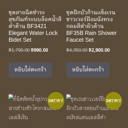
ชุดสายฉีดชำระ
ชุดฝักบัวก้านแข็งเรน
สุขภัณฑ์ระบบล็อคน้ำสี
ชาวเวอร์ฝังผนังทรง
ดำด้าน BF3421
กลมสีดำผิวด้าน
Elegant Water Lock
BF35B Rain Shower
Bidet Set
Faucet Set
Original
Current
Original
Current
฿
1,790.00
฿
990.00
฿
4,350.00
฿
2,900.00
price
price
price
price
was:
is:
was:
is:
หยิบใส่ตะกร้า
หยิบใส่ตะกร้า
฿1,790.00.
฿990.00.
฿4,350.00.
฿2,900.0
ลดราคา!
ลดราคา!