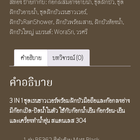
สีทอง
ป้ายกำกับ:
ก๊อกผสมอ่างอาบน้ำ
,
ชุดฝักบัว
,
ชุด
ชุด
ฝักบัวอาบน้ำ
,
ชุดฝักบัวเรนชาวเวอร์
,
เรน
ฝักบัวRainShower
,
ฝักบัวพร้อมสาย
,
ฝักบัวห้องน้ำ
,
ชาว
ฝักบัวใหญ่
แบรนด์:
WoraSri
,
วรศรี
เวอร์
พร้อม
ฝักบัว
คำอธิบาย
บทวิจารณ์ (0)
มือ
ถือ
คำอธิบาย
และ
ก๊อก
3 IN 1 ชุดเรนชาวเวอร์พร้อมฝักบัวมือถือและก๊อกลงอ่าง
ลง
มีก๊อกเปิด-ปิดน้ำในตัว ใช้กับก๊อกน้ำเย็น ก๊อกร้อน-เย็น
อ่าง
และเครื่องทำน้ำอุ่น สแตนเลส 304
มี
ก๊อก
รุ่น BF362 สีดำด้าน Matt Black