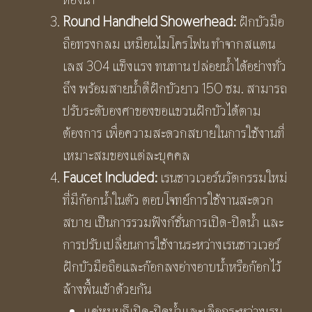
Round Handheld Showerhead:
ฝักบัวมือ
ถือทรงกลม เหมือนไมโครโฟน ทำจากสแตน
เลส 304 แข็งแรง ทนทาน ปล่อยน้ำได้อย่างทั่ว
ถึง พร้อมสายน้ำดีฝักบัวยาว 150 ซม. สามารถ
ปรับระดับองศาของขอแขวนฝักบัวได้ตาม
ต้องการ เพื่อความสะดวกสบายในการใช้งานที่
เหมาะสมของแต่ละบุคคล
Faucet
I
ncluded
:
เรนชาวเวอร์นวัตกรรมใหม่
ที่มีก๊อกน้ำในตัว ตอบโจทย์การใช้งานสะดวก
สบาย เป็นการรวมฟังก์ชั่นการเปิด-ปิดน้ำ และ
การปรับเปลี่ยนการใช้งานระหว่างเรนชาวเวอร์
ฝักบัวมือถือและก๊อกลงอ่างอาบน้ำหรือก๊อกไว้
ล้างพื้นเข้าด้วยกัน
แค่หมุนก็เปิด-ปิดน้ำและเลือกระหว่างเรน