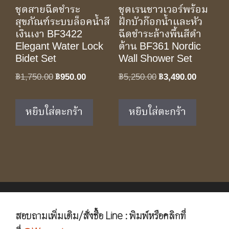
ชุดสายฉีดชำระ
ชุดเรนชาวเวอร์พร้อม
สุขภัณฑ์ระบบล็อคน้ำสี
ฝักบัวก๊อกน้ำและหัว
เงินเงา BF3422
ฉีดชำระล้างพื้นสีดำ
Elegant Water Lock
ด้าน BF361 Nordic
Bidet Set
Wall Shower Set
Original
Current
Original
Current
฿
1,750.00
฿
950.00
฿
5,250.00
฿
3,490.00
price
price
price
price
was:
is:
was:
is:
หยิบใส่ตะกร้า
หยิบใส่ตะกร้า
฿1,750.00.
฿950.00.
฿5,250.00.
฿3,490.0
สอบถามเพิ่มเติม/สั่งซื้อ Line : พิมพ์หรือคลิกที่