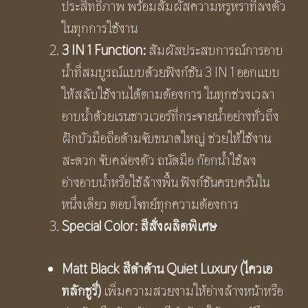
ประสิทธิภาพ พร้อมสัมผัสความหรูหราที่ลงตัว
ในทุกการใช้งาน
3
IN
1
Function:
สัมผัสประสบการณ์การอาบ
น้ำที่สมบูรณ์แบบด้วยฟังก์ชัน 3 IN 1 ออกแบบ
ให้สลับใช้งานได้ตามต้องการ ในทุกช่วงเวลา
อาบน้ำด้วยเรนชาวเวอร์ที่กระจายน้ำอย่างทั่วถึง
ฝักบัวมือถือด้ามจับขนาดใหญ่ ช่วยให้ใช้งาน
สะดวก จับคล่องตัว ถนัดมือ ก๊อกน้ำใช้ลง
อ่างอาบน้ำหรือใช้ล้างพื้น ฟังก์ชันครบครันใน
หนึ่งเดียว ตอบโจทย์ทุกความต้องการ
Special Color:
สีสั่งผลิตพิเศษ
Matt Black
สีดำด้าน
Quiet Luxury
(ไควเอ
ทลักชูรี่
)
เพิ่มความสวยงามให้อ่างล้างหน้าหรือ