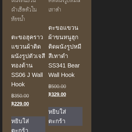
ตะขอแขวน
ตะขอฮุคราว
ผ้าขนหนูฮุก
แขวนผ้าติด
ติดผนังรูปหมี
ผนังรูปตัวเจสี
สีเทาดำ
ทองด้าน
SS341 Bear
SS06 J Wall
Wall Hook
Hook
Original
฿
500.00
฿
329.00
price
Current
Original
฿
350.00
was:
price
฿
229.00
price
Current
฿500.00.
is:
was:
price
หยิบใส่
฿329.00.
฿350.00.
is:
หยิบใส่
ตะกร้า
฿229.00.
ตะกร้า