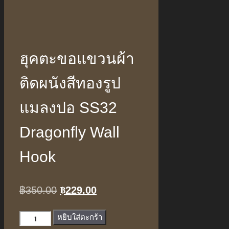
ฮุคตะขอแขวนผ้า
ติดผนังสีทองรูป
แมลงปอ SS32
Dragonfly Wall
Hook
฿
229.00
Original
Current
฿
350.00
price
price
จำนวน
หยิบใส่ตะกร้า
was:
is: