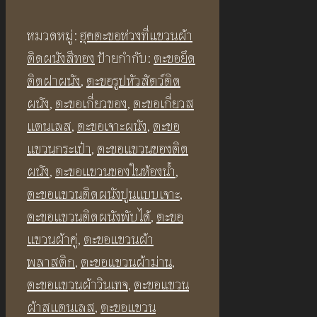
ฮุค
฿350.00.
฿229.00.
ตะขอ
หมวดหมู่:
ฮุคตะขอห่วงที่แขวนผ้า
แขวน
ติดผนังสีทอง
ป้ายกำกับ:
ตะขอยึด
ผ้า
ติดฝาผนัง
,
ตะขอรูปหัวสัตว์ติด
ติด
ผนัง
,
ตะขอเกี่ยวของ
,
ตะขอเกี่ยวส
ผนัง
แตนเลส
,
ตะขอเจาะผนัง
,
ตะขอ
สี
แขวนกระเป๋า
,
ตะขอแขวนของติด
ทอง
ผนัง
,
ตะขอแขวนของในห้องน้ำ
,
รูป
ตะขอแขวนติดผนังปูนแบบเจาะ
,
แมลงปอ
ตะขอแขวนติดผนังพับได้
,
ตะขอ
SS32
แขวนผ้าคู่
,
ตะขอแขวนผ้า
Dragonfly
พลาสติก
,
ตะขอแขวนผ้าม่าน
,
Wall
ตะขอแขวนผ้าวินเทจ
,
ตะขอแขวน
Hook
ผ้าสแตนเลส
,
ตะขอแขวน