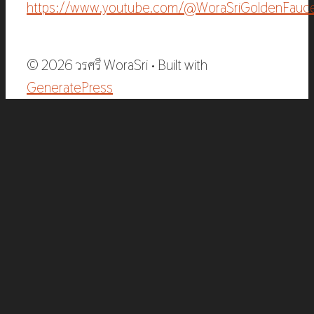
https://www.youtube.com/@WoraSriGoldenFauc
© 2026 วรศรี WoraSri
• Built with
GeneratePress