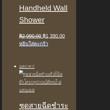
Handheld Wall
Shower
Original
Current
฿
2,090.00
฿
1,390.00
price
price
หยิบใส่ตะกร้า
was:
is:
฿2,090.00.
฿1,390.00.
ลดราคา!
ชุดสายฉีดชำระ