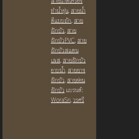
สายน้ำดีเครื่อง
ซม.
ทำน้ำอุ่น
,
สายน้ำ
สี
ดีแบบถัก
,
สาย
ทอง
ฝักบัว
,
สาย
ด้าน
ฝักบัวPVC
,
สาย
BF378P2
ฝักบัวสแตน
PVC
เลส
,
สายฝักบัว
Hose
อาบน้ำ
,
สายยาง
Brushed
ฝักบัว
,
สายอ่อน
Gold
ฝักบัว
แบรนด์:
ชิ้น
WoraSri
,
วรศรี