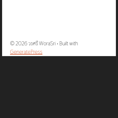
© 2026 วรศรี WoraSri
• Built with
GeneratePress