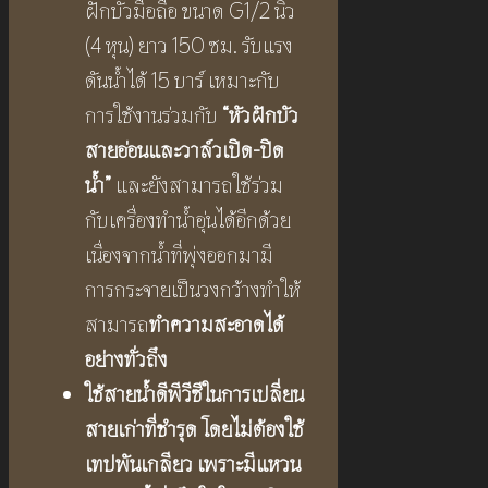
ฝักบัวมือถือ ขนาด G1/2 นิ้ว
(4 หุน) ยาว 150 ซม. รับแรง
ดันน้ำได้ 15 บาร์ เหมาะกับ
การใช้งานร่วมกับ
“หัวฝักบัว
สายอ่อนและวาล์วเปิด-ปิด
น้ำ”
และยังสามารถใช้ร่วม
กับเครื่องทำน้ำอุ่นได้อีกด้วย
เนื่องจากน้ำที่พุ่งออกมามี
การกระจายเป็นวงกว้างทำให้
สามารถ
ทำความสะอาดได้
อย่างทั่วถึง
ใช้สายน้ำดีพีวีซีในการเปลี่ยน
สายเก่าที่ชำรุด
โดยไม่ต้องใช้
เทปพันเกลียว
เพราะมีแหวน