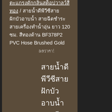
ตะแกรงดักกลิ่นสต็อปวาลว์สี
ทอง
/ สายน้ำดีพีวีซีสาย
ฝักบัวอาบน้ำ สายฉีดชำระ
สายเครื่องทำน้ำอุ่น ยาว 120
ซม. สีทองด้าน BF378P2
PVC Hose Brushed Gold
ลดราคา!
สายน้ำดี
พีวีซีสาย
ฝักบัว
อาบน้ำ