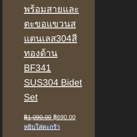
พร้อมสายและ
ตะขอแขวนส
แตนเลส304สี
ทองด้าน
BF341
SUS304 Bidet
Set
Original
Current
฿
1,090.00
฿
690.00
price
price
หยิบใส่ตะกร้า
was:
is: