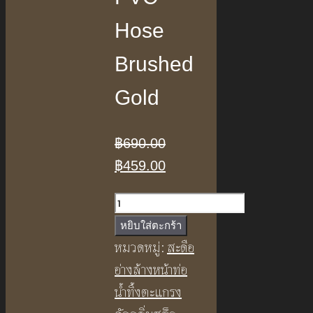
Hose
Brushed
Gold
฿
690.00
Original
Current
฿
459.00
price
price
จำนวน
was:
is:
สายน้ำ
หยิบใส่ตะกร้า
฿690.00.
฿459.00.
ดี
หมวดหมู่:
สะดือ
พี
อ่างล้างหน้าท่อ
วี
น้ำทิ้งตะแกรง
ซี