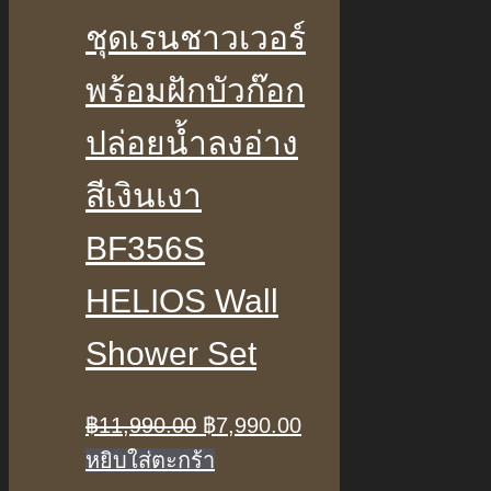
ชุดเรนชาวเวอร์
พร้อมฝักบัวก๊อก
ปล่อยน้ำลงอ่าง
สีเงินเงา
BF356S
HELIOS Wall
Shower Set
Original
Current
฿
11,990.00
฿
7,990.00
price
price
หยิบใส่ตะกร้า