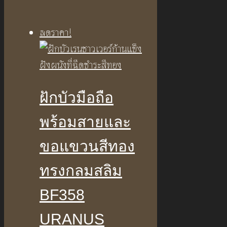
was:
is:
฿11,990.00.
฿7,990.00.
ลดราคา!
ฝักบัวมือถือ
พร้อมสายและ
ขอแขวนสีทอง
ทรงกลมสลิม
BF358
URANUS