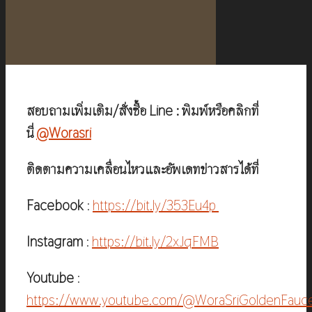
฿1,090.00.
฿690.00.
สอบถามเพิ่มเติม/สั่งซื้อ Line : พิมพ์หรือคลิกที่
นี่
@Worasri
ติดตามความเคลื่อนไหวและอัพเดทข่าวสารได้ที่
Facebook
:
https://bit.ly/353Eu4p
Instagram
:
https://bit.ly/2xJqFMB
Youtube
:
https://www.youtube.com/@WoraSriGoldenFauc