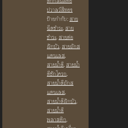
ดักกลิ่นสต็อ
สาย
ปวาลว์สีทอง
ฝักบัว
ป้ายกำกับ:
สาย
อาบ
ฉีดชำระ
,
สาย
น้ำ
ชำระ
,
สายต่อ
สาย
ฝักบัว
,
สายถักส
ฉีด
แตนเลส
,
ชำระ
สายน้ำดี
,
สายน้ำ
สาย
ดีชักโครก
,
เครื่อง
สายน้ำดีถักส
ทำ
แตนเลส
,
น้ำ
สายน้ำดีฝักบัว
,
อุ่น
สายน้ำดี
ยาว
พลาสติก
,
120