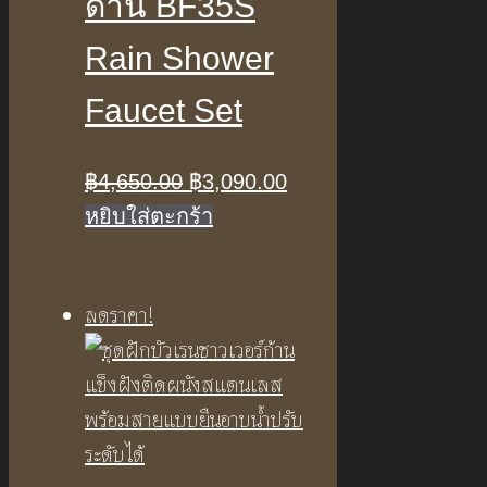
ด้าน BF35S
Rain Shower
Faucet Set
Original
Current
฿
4,650.00
฿
3,090.00
price
price
หยิบใส่ตะกร้า
was:
is:
฿4,650.00.
฿3,090.00.
ลดราคา!