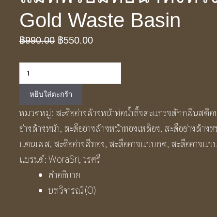
Gold Waste Basin
Original
Current
฿
990.00
฿
550.00
price
price
จำนวน
was:
is:
สะดือ
฿990.00.
฿550.00.
หยิบใส่ตะกร้า
อ่างล้างหน้า
หมวดหมู่:
สะดืออ่างล้างหน้าท่อน้ำทิ้งตะแกรงดักกลิ่นสต็
ทอง
อ่างล้างหน้า
,
สะดืออ่างล้างหน้าทองเหลือง
,
สะดืออ่างล้างหน้
เหลือง
แตนเลส
,
สะดืออ่างสีทอง
,
สะดืออ่างแบบกด
,
สะดืออ่างแบ
แบบ
แบรนด์:
WoraSri
,
วรศรี
หมุน
คำอธิบาย
สี
บทวิจารณ์ (0)
ทอง
แมท