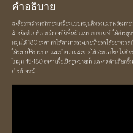
คำอธิบาย
พร้อม
ท่อ
สะดืออ่างล้างหน้าทองเหลืองแบบหมุนสีทองแมทพร้อมท่อน้ำ
น้ำ
ล้างมือด้วยหัวกดสีทองที่มีพื้นผิวแมทเงางาม ทำให้อ่างดู
ทิ้ง
หมุนได้ 180 องศา ทำให้สามารถระบายน้ำออกได้อย่างรวดเร็
ทรง
ให้ระบบใช้งานง่าย และทำความสะอาดได้สะดวกโดยไม่ต้องถ
ตรง
ในมุม 45-180 องศาเพื่อเปิดรูระบายน้ำ และกดด้านที่ยกขึ้น
BF386
อ่างล้างหน้า
Brushed
Gold
Waste
Basin
ชิ้น