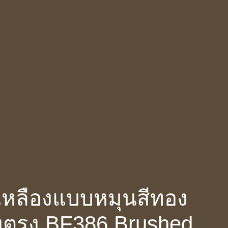
งเหลืองแบบหมุนสีทอง
รงตรง BF386 Brushed