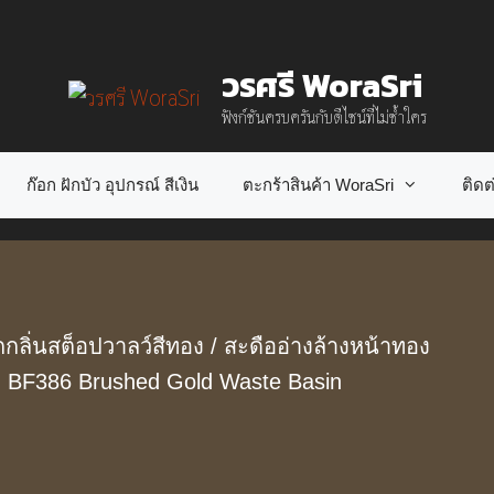
วรศรี WoraSri
ฟังก์ชันครบครันกับดีไซน์ที่ไม่ซ้ำใคร
ก๊อก ฝักบัว อุปกรณ์ สีเงิน
ตะกร้าสินค้า WoraSri
ติดต่
กกลิ่นสต็อปวาลว์สีทอง
/ สะดืออ่างล้างหน้าทอง
ง BF386 Brushed Gold Waste Basin