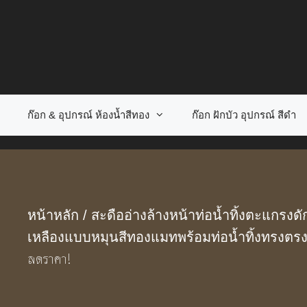
Skip
to
content
ก๊อก & อุปกรณ์ ห้องน้ำสีทอง
ก๊อก ฝักบัว อุปกรณ์ สีดำ
หน้าหลัก
/
สะดืออ่างล้างหน้าท่อน้ำทิ้งตะแกรงดั
เหลืองแบบหมุนสีทองแมทพร้อมท่อน้ำทิ้งทรงตร
ลดราคา!