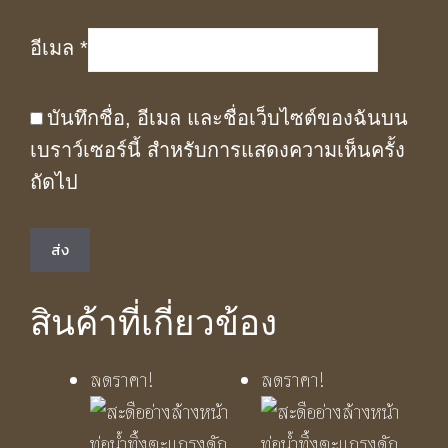
อีเมล
*
บันทึกชื่อ, อีเมล และชื่อเว็บไซต์ของฉันบน
เบราว์เซอร์นี้ สำหรับการแสดงความเห็นครั้ง
ถัดไป
สินค้าที่เกี่ยวข้อง
ลดราคา!
ลดราคา!