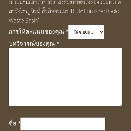
มาเป็นคนแรกที่วิจารณ์ “สะดืออ่างทองเหลืองแบบหัวกด
สปริงใหญ่มีรูน้ำทิ้งสีทองแมท BF381 Brushed Gold
Waste Basin”
การให้คะแนนของคุณ
*
บทวิจารณ์ของคุณ
*
ชื่อ
*