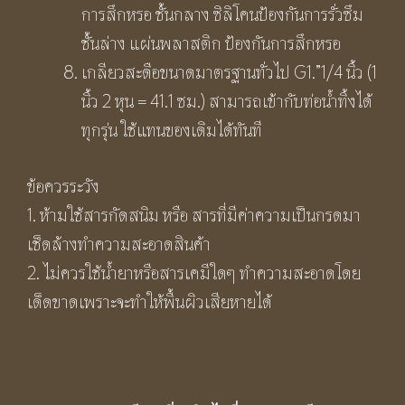
การสึกหรอ ชั้นกลาง ซิลิโคนป้องกันการรั่วซึม
ชั้นล่าง แผ่นพลาสติก ป้องกันการสึกหรอ
เกลียวสะดือขนาดมาตรฐานทั่วไป G1.”1/4 นิ้ว (1
นิ้ว 2 หุน = 41.1 ซม.) สามารถเข้ากับท่อน้ำทิ้งได้
ทุกรุ่น ใช้แทนของเดิมได้ทันที
ข้อควรระวัง
1. ห้ามใช้สารกัดสนิม หรือ สารที่มีค่าความเป็นกรดมา
เช็ดล้างทำความสะอาดสินค้า
2. ไม่ควรใช้น้ำยาหรือสารเคมีใดๆ ทำความสะอาดโดย
เด็ดขาดเพราะจะทำให้พื้นผิวเสียหายได้