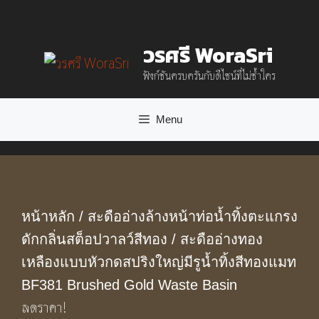
Skip
to
วรศรี WoraSri
content
ฟังก์ชันครบครันกับดีไซน์ที่ไม่ซ้ำใคร
Menu
หน้าหลัก
/
สะดืออ่างล้างหน้าท่อน้ำทิ้งตะแกรง
ดักกลิ่นสต็อปวาลว์สีทอง
/ สะดืออ่างทอง
เหลืองแบบหัวกดสปริงใหญ่มีรูน้ำทิ้งสีทองแมท
BF381 Brushed Gold Waste Basin
ลดราคา!