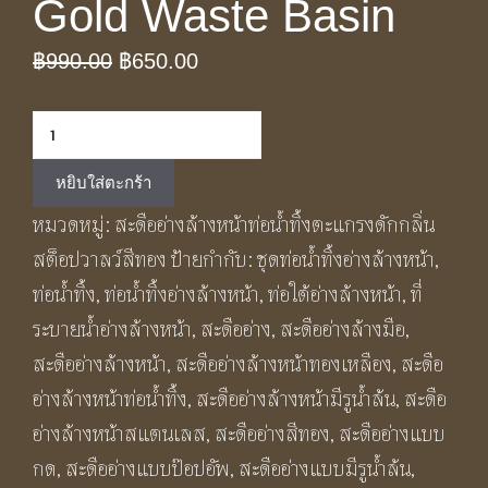
Gold Waste Basin
Original
Current
฿
990.00
฿
650.00
price
price
จำนวน
was:
is:
สะดือ
฿990.00.
฿650.00.
หยิบใส่ตะกร้า
อ่างทอง
หมวดหมู่:
สะดืออ่างล้างหน้าท่อน้ำทิ้งตะแกรงดักกลิ่น
เหลือง
สต็อปวาลว์สีทอง
ป้ายกำกับ:
ชุดท่อน้ำทิ้งอ่างล้างหน้า
,
แบบ
ท่อน้ำทิ้ง
,
ท่อน้ำทิ้งอ่างล้างหน้า
,
ท่อใต้อ่างล้างหน้า
,
ที่
หัว
ระบายน้ำอ่างล้างหน้า
,
สะดืออ่าง
,
สะดืออ่างล้างมือ
,
กด
สะดืออ่างล้างหน้า
,
สะดืออ่างล้างหน้าทองเหลือง
,
สะดือ
สปริง
อ่างล้างหน้าท่อน้ำทิ้ง
,
สะดืออ่างล้างหน้ามีรูน้ำล้น
,
สะดือ
ใหญ่
อ่างล้างหน้าสแตนเลส
,
สะดืออ่างสีทอง
,
สะดืออ่างแบบ
มี
กด
,
สะดืออ่างแบบป๊อปอัพ
,
สะดืออ่างแบบมีรูน้ำล้น
,
รู