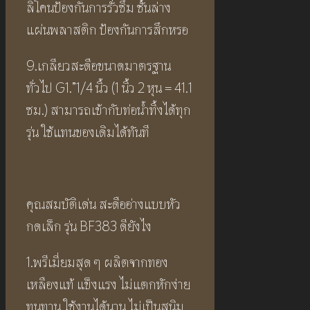
ลิโคนป้องกันการรั่วซึม ชั้นล่าง
แผ่นพลาสติก ป้องกันการสึกหรอ
9.เกลียวสะดือขนาดมาตรฐาน
ทั่วไป G1.”1/4 นิ้ว (1 นิ้ว 2 หุน = 41.1
ซม.) สามารถเข้ากับท่อน้ำทิ้งได้ทุก
รุ่น ใช้แทนของเดิมได้ทันที
คุณสมบัติเด่น สะดืออ่างแบบหัว
กดเล็ก รุ่น BF383 ดียังไง
1.พรีเมี่ยมสุด ๆ ผลิตจากทอง
เหลืองแท้ แข็งแรง ไม่แตกหักง่าย
ทนทาน ใช้งานได้นาน ไม่เป็นสนิม