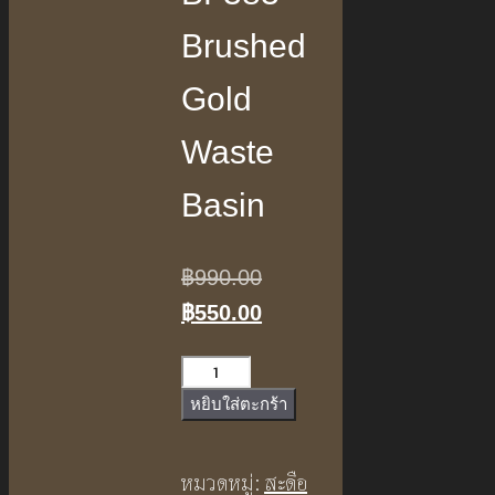
Brushed
Gold
Waste
Basin
Original
฿
990.00
price
Current
฿
550.00
was:
price
จำนวน
฿990.00.
is:
สะดือ
หยิบใส่ตะกร้า
฿550.00.
อ่างทอง
เหลือง
หมวดหมู่:
สะดือ