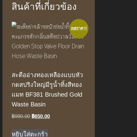
สินค้าที่เกี่ยวข้อง
ลดราคา!
สะดืออ่างทองเหลืองแบบหัว
กดสปริงใหญ่มีรูน้ำทิ้งสีทอง
แมท BF381 Brushed Gold
Waste Basin
Original
Current
฿
990.00
฿
650.00
price
price
was:
is:
หยิบใส่ตะกร้า