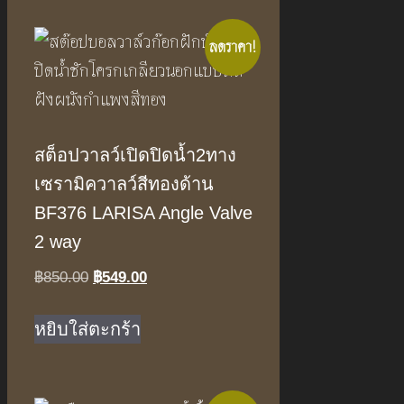
ลดราคา!
สต็อปวาลว์เปิดปิดน้ำ2ทาง
เซรามิควาลว์สีทองด้าน
BF376 LARISA Angle Valve
2 way
Original
Current
฿
850.00
฿
549.00
price
price
was:
is:
หยิบใส่ตะกร้า
฿850.00.
฿549.00.