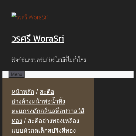
Skip
to
content
วรศรี WoraSri
ฟังก์ชันครบครันกับดีไซน์ที่ไม่ซ้ำใคร
Menu
หน้าหลัก
/
สะดือ
อ่างล้างหน้าท่อน้ำทิ้ง
ตะแกรงดักกลิ่นสต็อปวาลว์สี
ทอง
/ สะดืออ่างทองเหลือง
แบบหัวกดเล็กสปริงสีทอง