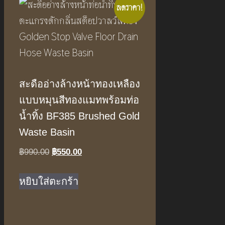
ลดราคา!
สะดืออ่างล้างหน้าทองเหลือง
แบบหมุนสีทองแมทพร้อมท่อ
น้ำทิ้ง BF385 Brushed Gold
Waste Basin
Original
Current
฿
990.00
฿
550.00
price
price
was:
is:
หยิบใส่ตะกร้า
฿990.00.
฿550.00.