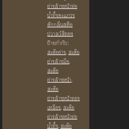
แบบ
อ่างล้างหน้าท่อ
หัว
น้ำทิ้งตะแกรง
กด
ดักกลิ่นสต็อ
เล็ก
ปวาลว์สีทอง
สปริง
ป้ายกำกับ:
สี
สะดืออ่าง
,
สะดือ
ทอง
อ่างล้างมือ
,
แมท
สะดือ
BF383
อ่างล้างหน้า
,
Brushed
สะดือ
Gold
อ่างล้างหน้าทอง
Waste
เหลือง
,
สะดือ
Basin
อ่างล้างหน้าท่อ
ชิ้น
น้ำทิ้ง
,
สะดือ