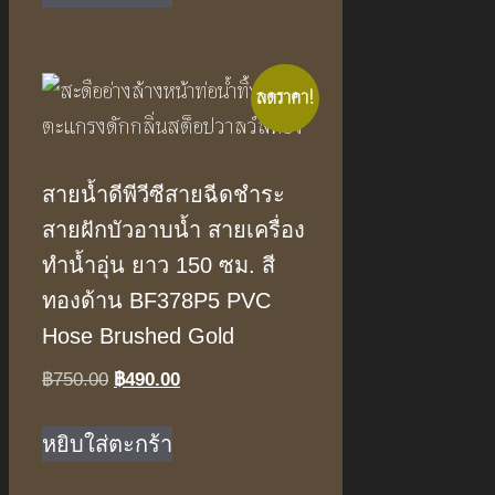
฿990.00.
฿650.00.
ลดราคา!
สายน้ำดีพีวีซีสายฉีดชำระ
สายฝักบัวอาบน้ำ สายเครื่อง
ทำน้ำอุ่น ยาว 150 ซม. สี
ทองด้าน BF378P5 PVC
Hose Brushed Gold
Original
Current
฿
750.00
฿
490.00
price
price
was:
is:
หยิบใส่ตะกร้า
฿750.00.
฿490.00.