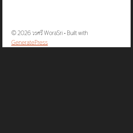
© 2026 วรศรี WoraSri
• Built with
GeneratePress