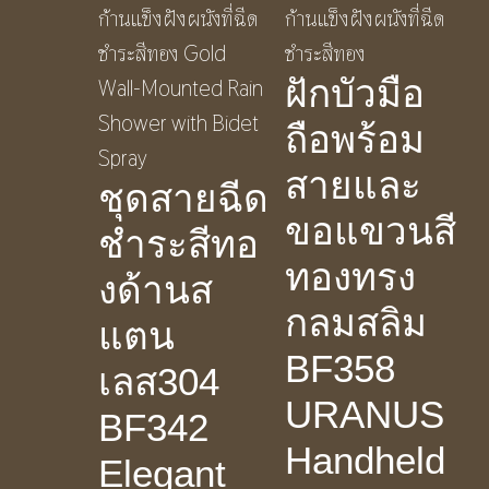
ฝักบัวมือ
ถือพร้อม
สายและ
ชุดสายฉีด
ขอแขวนสี
ชำระสีทอ
ทองทรง
งด้านส
กลมสลิม
แตน
BF358
เลส304
URANUS
BF342
Handheld
Elegant