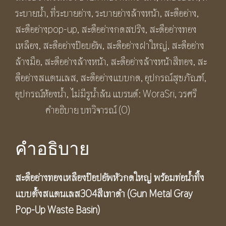
ลือ
ระบายน้ำ
,
ที่ระบายอ่าง
,
ระบายอ่างล้างหน้า
,
สะดืออ่าง
,
งป๊อ
สะดืออ่างpop-up
,
สะดืออ่างกดสปริง
,
สะดืออ่างทอง
ปอัพ
เหลือง
,
สะดืออ่างป๊อบอัพ
,
สะดืออ่างฝาใหญ่
,
สะดืออ่าง
หัว
ล้างมือ
,
สะดืออ่างล้างหน้า
,
สะดืออ่างล้างหน้าสีทอง
,
สะ
กด
ดืออ่างสแตนเลส
,
สะดืออ่างแบบกด
,
อุปกรณ์สุขภัณฑ์
,
ใหญ่
อุปกรณ์ห้องน้ำ
,
ไม่มีรูน้ำล้น
แบรนด์:
WoraSri
,
วรศรี
พร้อม
คำอธิบาย
บทวิจารณ์ (0)
ท่อ
น้ำ
คำอธิบาย
ทิ้ง
แบบ
สะดืออ่างทองเหลืองป๊อปอัพหัวกดใหญ่ พร้อมท่อน้ำทิ้ง
ตั้ง
แบบตั้งสแตนเลส
304สีเทาดำ (Gun Metal Gray
ส
Pop-Up Waste Basin)
แตน