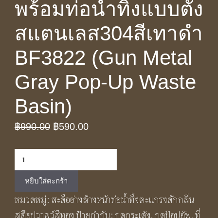
พร้อมท่อน้ำทิ้งแบบตั้ง
สแตนเลส304สีเทาดำ
BF3822 (Gun Metal
Gray Pop-Up Waste
Basin)
Original
Current
฿
990.00
฿
590.00
price
price
จำนวน
was:
is:
สะดือ
฿990.00.
฿590.00.
หยิบใส่ตะกร้า
อ่างทอง
หมวดหมู่:
สะดืออ่างล้างหน้าท่อน้ำทิ้งตะแกรงดักกลิ่น
เห
สต็อปวาลว์สีทอง
ป้ายกำกับ:
กดกระเด้ง
,
กดป๊อปอัพ
,
ที่