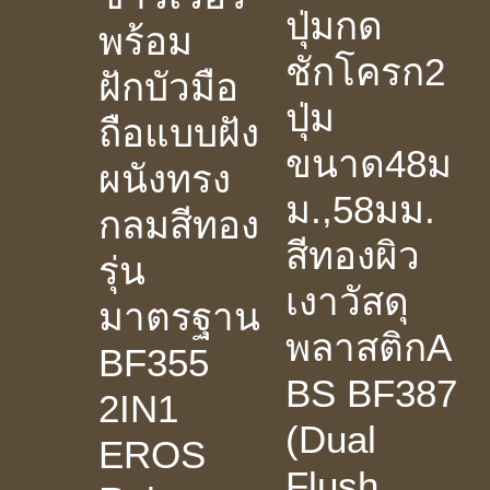
ปุ่มกด
พร้อม
ชักโครก2
ฝักบัวมือ
ปุ่ม
ถือแบบฝัง
ขนาด48ม
ผนังทรง
ม.,58มม.
กลมสีทอง
สีทองผิว
รุ่น
เงาวัสดุ
มาตรฐาน
พลาสติกA
BF355
BS BF387
2IN1
(Dual
EROS
Flush