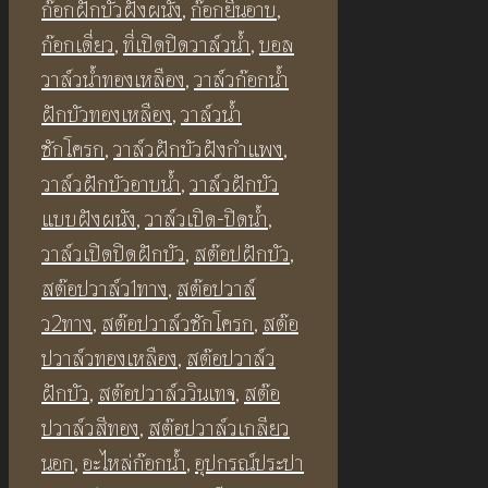
เงา
ก๊อกฝักบัวฝังผนัง
,
ก๊อกยืนอาบ
,
เปิด-
ก๊อกเดี่ยว
,
ที่เปิดปิดวาล์วน้ำ
,
บอล
ปิด
วาล์วน้ำทองเหลือง
,
วาล์วก๊อกน้ำ
น้ำ
ฝักบัวทองเหลือง
,
วาล์วน้ำ
ส
ชักโครก
,
วาล์วฝักบัวฝังกำแพง
,
แตน
วาล์วฝักบัวอาบน้ำ
,
วาล์วฝักบัว
เลส
แบบฝังผนัง
,
วาล์วเปิด-ปิดน้ำ
,
304
วาล์วเปิดปิดฝักบัว
,
สต๊อปฝักบัว
,
BF375S
สต๊อปวาล์ว1ทาง
,
สต๊อปวาล์
Chrome
ว2ทาง
,
สต๊อปวาล์วชักโครก
,
สต๊อ
Angle
ปวาล์วทองเหลือง
,
สต๊อปวาล์ว
Valve
ฝักบัว
,
สต๊อปวาล์ววินเทจ
,
สต๊อ
1
ปวาล์วสีทอง
,
สต๊อปวาล์วเกลียว
way
นอก
,
อะไหล่ก๊อกน้ำ
,
อุปกรณ์ประปา