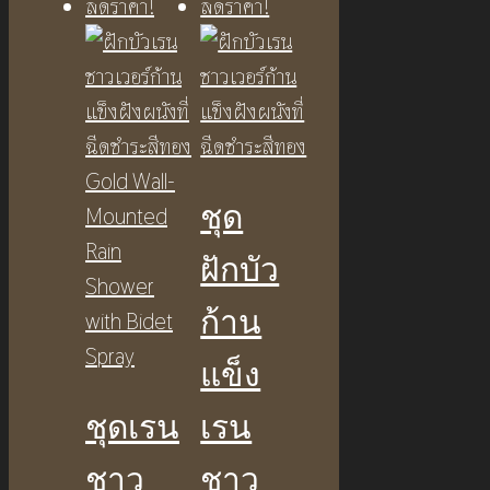
ลดราคา!
ลดราคา!
ชุด
ฝักบัว
ก้าน
แข็ง
ชุดเรน
เรน
ชาว
ชาว