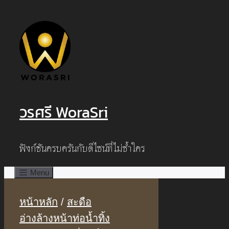
Skip
to
content
วรศรี WoraSri
ฟังก์ชันครบครันกับดีไซน์ที่ไม่ซ้ำใคร
Menu
หน้าหลัก
/
สะดือ
อ่างล้างหน้าท่อน้ำทิ้ง