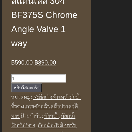
สแตนเลส 304
BF375S Chrome
Angle Valve 1
way
Original
Current
฿
590.00
฿
390.00
price
price
จำนวน
was:
is:
สต็อ
หยิบใส่ตะกร้า
฿590.00.
฿390.00.
ปวาล
หมวดหมู่:
สะดืออ่างล้างหน้าท่อน้ำ
ว์1ทาง
ทิ้งตะแกรงดักกลิ่นสต็อปวาลว์สี
สี
ทอง
ป้ายกำกับ:
ก๊อกน้ำ
,
ก๊อกน้ำ
เงิน
ฝักบัว2ทาง
,
ก๊อกฝักบัวติดผนัง
,