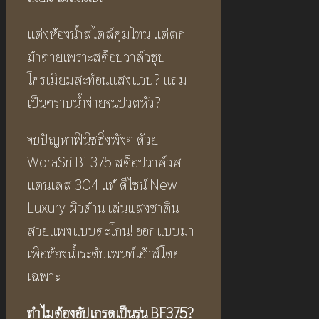
แต่งห้องน้ำสไตล์คุมโทน แต่ตก
ม้าตายเพราะสต็อปวาล์วชุบ
โครเมียมสะท้อนแสงแวบ? แถม
เป็นคราบน้ำง่ายจนปวดหัว?
จบปัญหาฟินิชชิ่งพังๆ ด้วย
WoraSri BF375 สต็อปวาล์วส
แตนเลส 304 แท้ ดีไซน์ New
Luxury ผิวด้าน เล่นแสงซาติน
สวยแพงแบบตะโกน! ออกแบบมา
เพื่อห้องน้ำระดับเพนท์เฮ้าส์โดย
เฉพาะ
ทำไมต้องอัปเกรดเป็นรุ่น
BF375?