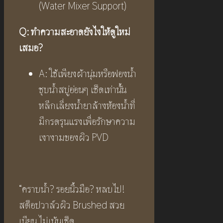
(Water Mixer Support)
Q:
ทำความสะอาดยังไงให้ดูใหม่
เสมอ
?
A: ใช้เพียงผ้านุ่มหรือฟองน้ำ
ชุบน้ำสบู่อ่อนๆ เช็ดเท่านั้น
หลีกเลี่ยงน้ำยาล้างห้องน้ำที่
มีกรดรุนแรงเพื่อรักษาความ
เงางามของผิว PVD
“คราบน้ำ? รอยนิ้วมือ? หลบไป!
สต็อปวาล์วผิว Brushed สวย
เนียน ไม่เน้นเช็ด