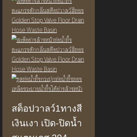
สต็อปวาลว์1ทางสี
เงินเงา เปิด-ปิดน้ำ