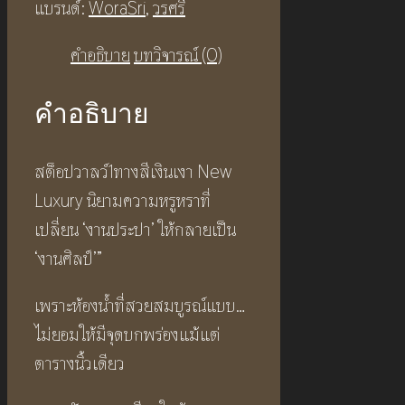
ชิ้น
แบรนด์:
WoraSri
,
วรศรี
คำอธิบาย
บทวิจารณ์ (0)
คำอธิบาย
สต็อปวาลว์1ทางสีเงินเงา New
Luxury นิยามความหรูหราที่
เปลี่ยน ‘งานประปา’ ให้กลายเป็น
‘งานศิลป์’”
เพราะห้องน้ำที่สวยสมบูรณ์แบบ…
ไม่ยอมให้มีจุดบกพร่องแม้แต่
ตารางนิ้วเดียว