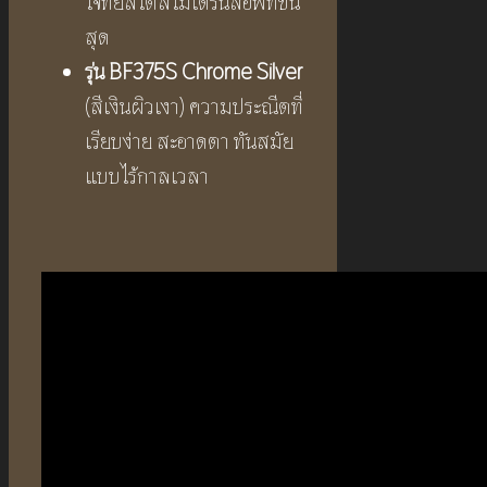
โจทย์สไตล์โมเดิร์นลอฟท์ขั้น
สุด
รุ่น
BF375S Chrome Silver
(สีเงินผิวเงา) ความประณีตที่
เรียบง่าย สะอาดตา ทันสมัย
แบบไร้กาลเวลา