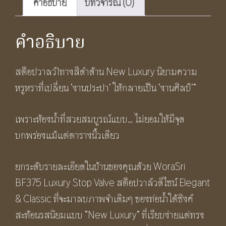
คำอธิบาย
บทวิจารณ์ (0)
Valve
1
คำอธิบาย
way
ชิ้น
สต็อปวาลว์1ทางสีดำด้าน New Luxury นิยามความ
หรูหราที่เปลี่ยน ‘งานประปา’ ให้กลายเป็น ‘งานศิลป์’”
เพราะห้องน้ำที่สวยสมบูรณ์แบบ… ไม่ยอมให้มีจุด
บกพร่องแม้แต่ตารางนิ้วเดียว
ยกระดับรายละเอียดในบ้านของคุณด้วย WoraSri
BF375 Luxury Stop Valve สต็อปวาล์วดีไซน์ Elegant
& Classic ที่จะมาลบภาพจำเดิมๆ ของท่อน้ำใต้ซิงค์
สะท้อนรสนิยมแบบ “New Luxury” ที่เรียบง่ายแต่ทรง