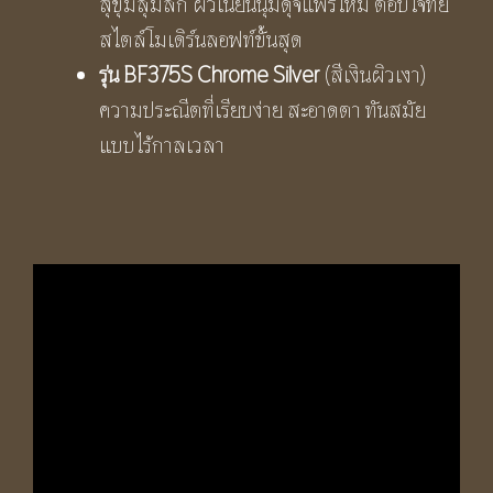
สุขุมลุ่มลึก ผิวเนียนนุ่มดุจแพรไหม ตอบโจทย์
สไตล์โมเดิร์นลอฟท์ขั้นสุด
รุ่น
BF375S Chrome Silver
(สีเงินผิวเงา)
ความประณีตที่เรียบง่าย สะอาดตา ทันสมัย
แบบไร้กาลเวลา