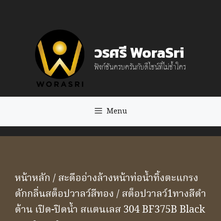
Skip
to
content
วรศรี WoraSri
ฟังก์ชันครบครันกับดีไซน์ที่ไม่ซ้ำใคร
Menu
หน้าหลัก
/
สะดืออ่างล้างหน้าท่อน้ำทิ้งตะแกรง
ดักกลิ่นสต็อปวาลว์สีทอง
/ สต็อปวาลว์1ทางสีดำ
ด้าน เปิด-ปิดน้ำ สแตนเลส 304 BF375B Black