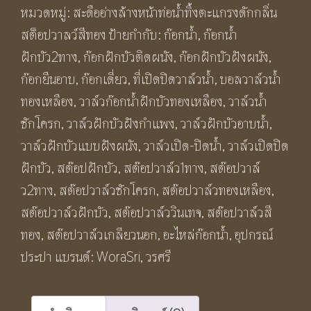
หมวดหมู่:
สะดืออ่างล้างหน้าท่อน้ำทิ้งตะแกรงดักกลิ่น
ว์1ทาง
สต็อปวาลว์สีทอง
ป้ายกำกับ:
ก๊อกน้ำ
,
ก๊อกน้ำ
สี
ฝักบัว2ทาง
,
ก๊อกฝักบัวติดผนัง
,
ก๊อกฝักบัวฝังผนัง
,
ดำ
ก๊อกยืนอาบ
,
ก๊อกเดี่ยว
,
ที่เปิดปิดวาล์วน้ำ
,
บอลวาล์วน้ำ
ด้าน
ทองเหลือง
,
วาล์วก๊อกน้ำฝักบัวทองเหลือง
,
วาล์วน้ำ
เปิด-
ชักโครก
,
วาล์วฝักบัวฝังกำแพง
,
วาล์วฝักบัวอาบน้ำ
,
ปิด
วาล์วฝักบัวแบบฝังผนัง
,
วาล์วเปิด-ปิดน้ำ
,
วาล์วเปิดปิด
น้ำ
ฝักบัว
,
สต๊อปฝักบัว
,
สต๊อปวาล์ว1ทาง
,
สต๊อปวาล์
ส
ว2ทาง
,
สต๊อปวาล์วชักโครก
,
สต๊อปวาล์วทองเหลือง
,
แตน
สต๊อปวาล์วฝักบัว
,
สต๊อปวาล์ววินเทจ
,
สต๊อปวาล์วสี
เลส
ทอง
,
สต๊อปวาล์วเกลียวนอก
,
อะไหล่ก๊อกน้ำ
,
อุปกรณ์
304
ประปา
แบรนด์:
WoraSri
,
วรศรี
BF375B
Black
Angle