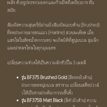
พลัง ด้วยรูปทรงกระบอกและก้านปัดที่เพรียวบาง ทัน
สมัย
สัมผัสความสุนทรีย์ผ่านผิวสัมผัสแบบด้าน (Brushed)
ที่ทอประกายลายขนแมว (Hairline) สวยละเอียด เมื่อ
แสงไฟในห้องน้ำตกกระทบ จะเกิดมิติที่ดูนุ่มนวล ลุ่มลึก
และน่าหลงใหลในทุกมุมมอง
เปลี่ยนความจำเจให้เป็นความลักชัวรีใน 3 เฉดสี
รุ่น
BF375 Brushed Gold
(สีทองผิวด้าน)
ประกายทองนุ่มนวล สง่างาม เปลี่ยนสต็อปวาล์
วให้เป็นงานประติมากรรมชิ้นจิ๋ว
รุ่น
BF375B Matt Black
(สีดำผิวด้าน) ความ