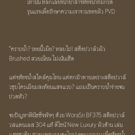
เท่านั้น หลีกเลี่ยงน้ำยาล้างห้องน้ำที่มีกรด
รุนแรงเพื่อรักษาความเงางามของผิว PVD
“คราบน้ำ? รอยนิ้วมือ? หลบไป! สต็อปวาล์วผิว
Brushed สวยเนียน ไม่เน้นเช็ด
แต่งห้องน้ำสไตล์คุมโทน แต่ตกม้าตายเพราะสต็อปวาล์
วชุบโครเมียมสะท้อนแสงแวบ? แถมเป็นคราบน้ำง่ายจน
ปวดหัว?
จบปัญหาฟินิชชิ่งพังๆ ด้วย WoraSri BF375 สต็อปวาล์
วสแตนเลส 304 แท้ ดีไซน์ New Luxury ผิวด้าน เล่น
แสงซาติน สวยแพงแบบตะโกน! ออกแบบมาเพื่อห้องน้ำ