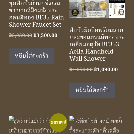
ชุดฝักบัวก้านแข็งเรน
ชาวเวอร์ฝังผนังทรง
กลมสีทอง BF35 Rain
Shower Faucet Set
ฝักบัวมือถือพร้อมสาย
Original
Current
฿
5,250.00
฿
3,500.00
และขอแขวนสีทองทรง
price
price
เหลี่ยมจตุรัส BF353
Aella Handheld
was:
is:
หยิบใส่ตะกร้า
Wall Shower
฿5,250.00.
฿3,500.00.
Original
Curren
฿
1,650.00
฿
1,090.00
price
price
was:
is:
หยิบใส่ตะกร้า
฿1,650.00.
฿1,090
ลดราคา!