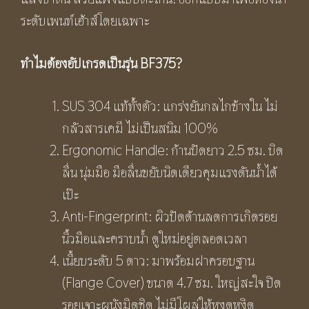
ระดับเพนท์เฮ้าส์โดยเฉพาะ
ทำไมต้องอัปเกรดเป็นรุ่น
BF375?
SUS 304 แท้ทั้งตัว: แกร่งยันกลไกข้างใน ไม่
กลัวสารเคมี ไม่เป็นสนิม 100%
Ergonomic Handle: ก้านปัดยาว 2.5 ซม. บิด
ลื่น นุ่มมือ มือลื่นขยับนิดเดียวคุมแรงดันน้ำได้
เป๊ะ
Anti-Fingerprint: ผิวปัดด้านลดการเกิดรอย
นิ้วมือและคราบน้ำ ดูใหม่อยู่ตลอดเวลา
เนี้ยบระดับ 5 ดาว: มาพร้อมฝาครอบฐาน
(Flange Cover) ขนาด 4.7 ซม. ใหญ่สะใจ ปิด
รอยเจาะผนังมิดชิด ไม่มีโผล่ให้หงุดหงิด