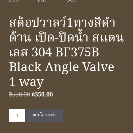
สต็อปวาลว์1ทางสีดำ
ด้าน เปิด-ปิดน้ำ สแตน
เลส 304 BF375B
Black Angle Valve
1 way
Original
Current
฿
550.00
฿
350.00
price
price
จำนวน
was:
is:
หยิบใส่ตะกร้า
สต็อ
฿550.00.
฿350.00.
ปวาล