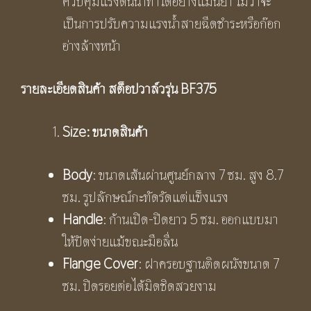
ควบคุมแรงดันน้ำทำได้อย่างแม่นยำ ไม่ว่าจะ
เป็นการปรับความแรงน้ำสายฉีดชำระหรือก๊อก
อ่างล้างหน้า
รายละเอียดสินค้า สต็อปวาล์วรุ่น
BF375
Size:
ขนาดสินค้า
Body
: ขนาดเส้นผ่านศูนย์กลาง 7 ซม. สูง 8.7
ซม. รูปลักษณ์กะทัดรัดแต่แข็งแรง
Handle
: ก้านเปิด-ปิดยาว 5 ซม. ออกแบบมา
ให้ปัดง่ายแม้ขณะมือลื่น
Flange Cover
: ฝาครอบฐานติดผนังขนาด 7
ซม. ปิดรอยต่อได้มิดชิดสวยงาม