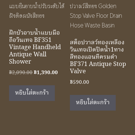
ฝักบัวอาบน้ำแบบมือ
ถือวินเทจ BF351
สต็อปวาลว์ทองเหลือง
Vintage Handheld
วินเทจเปิดปิดน้ำ1ทาง
Antique Wall
สีทองแอนทีครมดำ
Shower
BF371 Antique Stop
Valve
Original
Current
฿
2,090.00
฿
1,390.00
price
price
฿
590.00
was:
is:
หยิบใส่ตะกร้า
฿2,090.00.
฿1,390.00.
หยิบใส่ตะกร้า