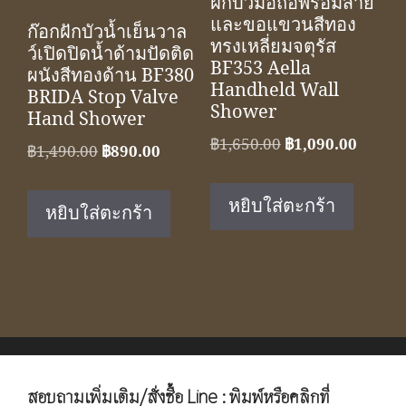
ฝักบัวมือถือพร้อมสาย
และขอแขวนสีทอง
ก๊อกฝักบัวน้ำเย็นวาล
ทรงเหลี่ยมจตุรัส
ว์เปิดปิดน้ำด้ามปัดติด
BF353 Aella
ผนังสีทองด้าน BF380
Handheld Wall
BRIDA Stop Valve
Shower
Hand Shower
Original
Curren
฿
1,650.00
฿
1,090.00
Original
Current
฿
1,490.00
฿
890.00
price
price
price
price
was:
is:
was:
is:
หยิบใส่ตะกร้า
หยิบใส่ตะกร้า
฿1,650.00.
฿1,090
฿1,490.00.
฿890.00.
สอบถามเพิ่มเติม/สั่งซื้อ Line : พิมพ์หรือคลิกที่