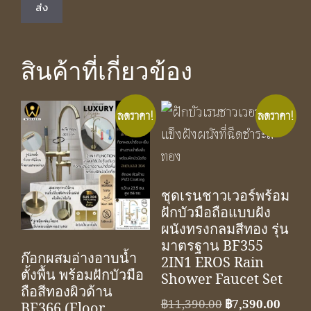
สินค้าที่เกี่ยวข้อง
ลดราคา!
ลดราคา!
ชุดเรนชาวเวอร์พร้อม
ฝักบัวมือถือแบบฝัง
ผนังทรงกลมสีทอง รุ่น
มาตรฐาน BF355
ก๊อกผสมอ่างอาบน้ำ
2IN1 EROS Rain
ตั้งพื้น พร้อมฝักบัวมือ
Shower Faucet Set
ถือสีทองผิวด้าน
Original
Curre
฿
11,390.00
฿
7,590.00
BF366 (Floor