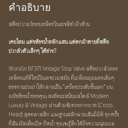
Valve
คำอธิบาย
ชิ้น
สต็อปวาลว์ทองเหลืองวินเทจสีดำผิวด้าน
เคยไหม แต่งห้องน้ำหลักแสน แต่ตกม้าตายที่สต็อ
ปวาล์วตัวเล็กๆ ใต้อ่าง
?
WoraSri BF371 Vintage Stop Valve สต็อปวาล์วทอง
เหลืองแท้ดีไซน์วินเทจร่วมสมัย ที่เปลี่ยนมุมมองเดิมๆ
ของงานประปาให้กลายเป็น “เครื่องประดับชิ้นเอก” บน
ผนังห้องน้ำของคุณ สะท้อนรสนิยมสไตล์ Modern
Luxury & Vintage ผ่านด้ามจับทรงกากบาท (Cross
Head) สุดคลาสสิก และฐานสลักลายเส้นมีมิติ ทุกครั้ง
ที่สัมผัสเพื่อเปิด-ปิดน้ำ คุณจะรู้สึกได้ถึงความนุ่มนวล