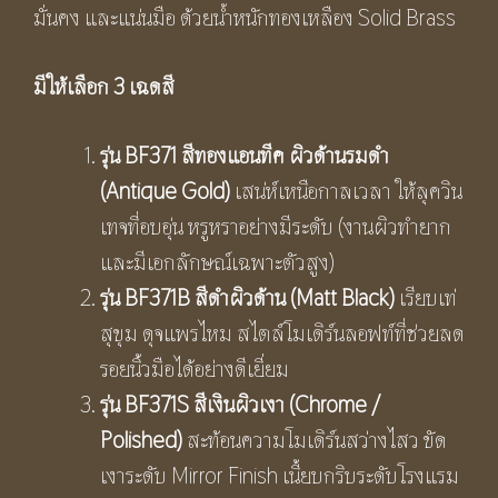
มั่นคง และแน่นมือ ด้วยน้ำหนักทองเหลือง Solid Brass
มีให้เลือก
3 เฉดสี
รุ่น
BF371 สีทองแอนทีค ผิวด้านรมดำ
(Antique Gold)
เสน่ห์เหนือกาลเวลา ให้ลุควิน
เทจที่อบอุ่น หรูหราอย่างมีระดับ (งานผิวทำยาก
และมีเอกลักษณ์เฉพาะตัวสูง)
รุ่น
BF371B สีดำผิวด้าน (Matt Black)
เรียบเท่
สุขุม ดุจแพรไหม สไตล์โมเดิร์นลอฟท์ที่ช่วยลด
รอยนิ้วมือได้อย่างดีเยี่ยม
รุ่น
BF371S สีเงินผิวเงา (Chrome /
Polished)
สะท้อนความโมเดิร์นสว่างไสว ขัด
เงาระดับ Mirror Finish เนี้ยบกริบระดับโรงแรม