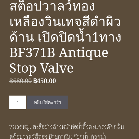
สต็อปวาลว์ทอง
เหลืองวินเทจสีดำผิว
ด้าน เปิดปิดน้ำ1ทาง
BF371B Antique
Stop Valve
Original
Current
฿
680.00
฿
450.00
price
price
จำนวน
was:
is:
หยิบใส่ตะกร้า
สต็อ
฿680.00.
฿450.00.
ปวาล
หมวดหมู่:
สะดืออ่างล้างหน้าท่อน้ำทิ้งตะแกรงดักกลิ่น
ว์
สต็อปวาลว์สีทอง
ป้ายกำกับ:
ก๊อกน้ำ
,
ก๊อกน้ำ