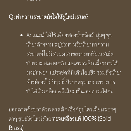
Q:
ทำความสะอาดยังไงให้ดูใหม่เสมอ
?
A: แนะนำให้ใช้เพียงฟองน้ำหรือผ้านุ่มๆ ชุบ
น้ำยาล้างจาน สบู่อ่อนๆ หรือน้ำยาทำความ
สะอาดที่ไม่มีส่วนผสมของกรดหรือเบสเช็ด
ทำความสะอาดครับ และควรหลีกเลี่ยงการใช้
ผงซักฟอก แปรงขัดที่มีเส้นใยแข็ง รวมถึงน้ำยา
ล้างห้องน้ำที่มีฤทธิ์เป็นกรดรุนแรง เพราะอาจ
ทำให้ผิวเคลือบพรีเมียมเป็นรอยถาวรได้ค่ะ
บอกลาสต็อปวาล์วพลาสติก/ซิงค์ชุบโครเมียมลอกๆ
ดำๆ ชุบชีวิตใหม่ด้วย
ทองเหลืองแท้
100% (Solid
Brass)