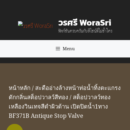
Skip
to
วรศรี WoraSri
content
ฟังก์ชันครบครันกับดีไซน์ที่ไม่ซ้ำใคร
Menu
หน้าหลัก
/
สะดืออ่างล้างหน้าท่อน้ำทิ้งตะแกรง
ดักกลิ่นสต็อปวาลว์สีทอง
/ สต็อปวาลว์ทอง
เหลืองวินเทจสีดำผิวด้าน เปิดปิดน้ำ1ทาง
BF371B Antique Stop Valve