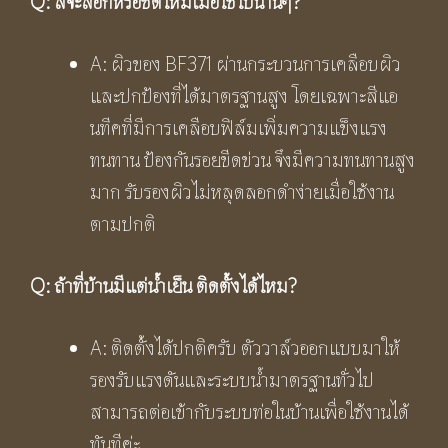
Q:
สีจะลอกหรือซีดไหมเมื่อใช้ไปนานๆ
?
A: ผิวของ BF371 ผ่านกระบวนการเคลือบผิว
และปกป้องที่ได้มาตรฐานสูง โดยเฉพาะสีแอ
นทีคที่มีการเคลือบฟิล์มเพิ่มความแข็งแรง
ทนทาน ป้องกันรอยขีดข่วน จึงมีความทนทานสูง
มาก รับรองผิวไม่หลุดลอกดำง่ายเมื่อใช้งาน
ตามปกติ
Q:
ถ้าที่บ้านมีแต่น้ำเย็น ติดตั้งได้ไหม
?
A: ติดตั้งได้ปกติครับ ตัววาล์วออกแบบมาให้
รองรับแรงดันและระบบน้ำมาตรฐานทั่วไป
สามารถต่อเข้ากับระบบท่อในบ้านเพื่อใช้งานได้
ทันทีค่ะ