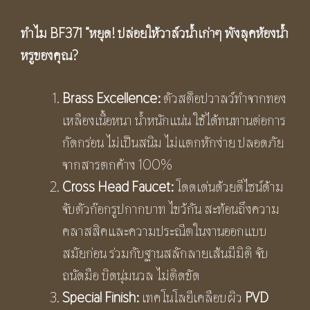
ทำไม
BF
371
“หยุด! ปล่อยให้วาล์วน้ำเก่าๆ พังลุคห้องน้ำ
หรูของคุณ
?
Brass Excellence:
ตัวสต็อปวาลว์ทำจากทอง
เหลืองเนื้อหนา น้ำหนักแน่น ใช้ได้ทนทานต่อการ
กัดกร่อน ไม่เป็นสนิม ไม่แตกหักง่าย ปลอดภัย
จากสารตกค้าง 100%
Cross Head Faucet:
โดดเด่นด้วยดีไซน์​ด้าม
จับตัวก๊อกรูปกากบาท ไขว้กัน สะท้อนถึงความ
คลาสสิคและความประณีตในงานออกแบบ
สมัยก่อน ร่วมกับฐานสลักลายเส้นมีมิติ จับ
ถนัดมือ บิดนุ่มนวล ไม่ติดขัด
Special Finish:
เทคโนโลยีเคลือบผิว
PVD