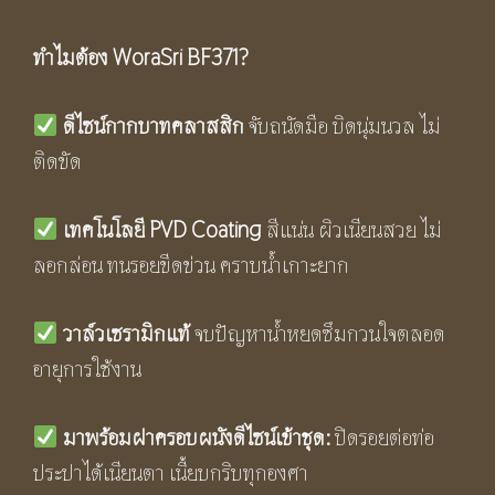
ทำไมต้อง
WoraSri BF371?
ดีไซน์กากบาทคลาสสิก
จับถนัดมือ บิดนุ่มนวล ไม่
ติดขัด
เทคโนโลยี PVD Coating
สีแน่น ผิวเนียนสวย ไม่
ลอกล่อน ทนรอยขีดข่วน คราบน้ำเกาะยาก
วาล์วเซรามิกแท้
จบปัญหาน้ำหยดซึมกวนใจตลอด
อายุการใช้งาน
มาพร้อมฝาครอบผนังดีไซน์เข้าชุด:
ปิดรอยต่อท่อ
ประปาได้เนียนตา เนี้ยบกริบทุกองศา