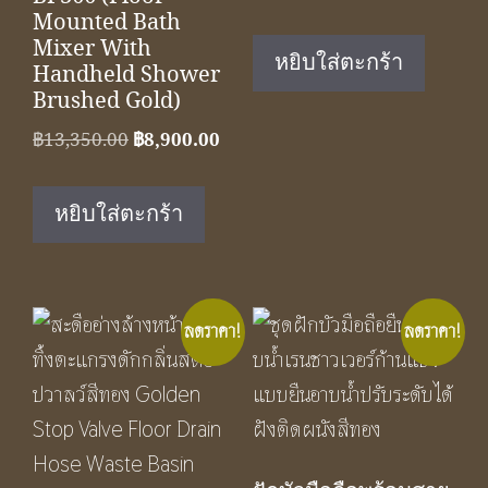
price
price
Mounted Bath
Mixer With
was:
is:
หยิบใส่ตะกร้า
Handheld Shower
฿11,390.00.
฿7,59
Brushed Gold)
Original
Current
฿
13,350.00
฿
8,900.00
price
price
was:
is:
หยิบใส่ตะกร้า
฿13,350.00.
฿8,900.00.
ลดราคา!
ลดราคา!