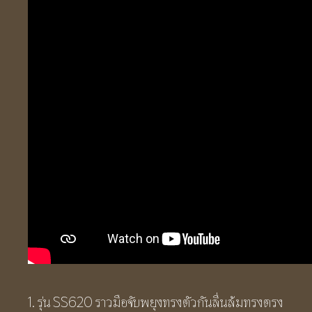
1. รุ่น SS620 ราวมือจับพยุงทรงตัวกันลื่นล้มทรงตรง