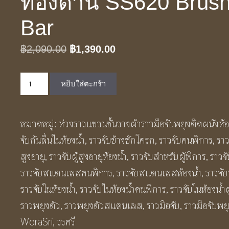
ทองด้าน SS620 Brush
Bar
Original
Current
฿
2,090.00
฿
1,390.00
price
price
จำนวน
was:
is:
หยิบใส่ตะกร้า
ราว
฿2,090.00.
฿1,390.00.
มือ
หมวดหมู่:
ห่วงราวแขวนชั้นวางผ้าราวมือจับพยุงติดผนังห้อ
จับ
จับกันลื่นในห้องน้ำ
,
ราวจับข้างชักโครก
,
ราวจับคนพิการ
,
ราว
พยุง
สูงอายุ
,
ราวจับผู้สูงอายุห้องน้ำ
,
ราวจับสําหรับผู้พิการ
,
ราวจ
ทรงตัว
ราวจับสแตนเลสคนพิการ
,
ราวจับสแตนเลสห้องน้ำ
,
ราวจับ
กัน
ราวจับในห้องน้ำ
,
ราวจับในห้องน้ำคนพิการ
,
ราวจับในห้องน้ำผู
ลื่น
ราวพยุงตัว
,
ราวพยุงตัวสแตนเลส
,
ราวมือจับ
,
ราวมือจับพย
ล้ม
WoraSri
,
วรศรี
ติด