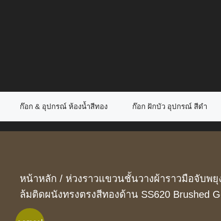
Skip
to
content
ก๊อก & อุปกรณ์ ห้องน้ำสีทอง
ก๊อก ฝักบัว อุปกรณ์ สีดำ
หน้าหลัก
/
ห่วงราวแขวนชั้นวางผ้าราวมือจับพยุง
ล้มติดผนังทรงตรงสีทองด้าน SS620 Brushed Go