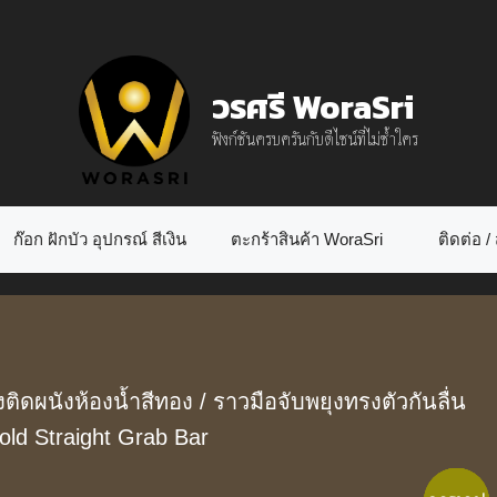
วรศรี WoraSri
ฟังก์ชันครบครันกับดีไซน์ที่ไม่ซ้ำใคร
ก๊อก ฝักบัว อุปกรณ์ สีเงิน
ตะกร้าสินค้า WoraSri
ติดต่อ / ส
ติดผนังห้องน้ำสีทอง
/ ราวมือจับพยุงทรงตัวกันลื่น
ld Straight Grab Bar