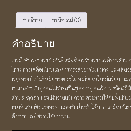
ผนัง
ทรง
คำอธิบาย
บทวิจารณ์ (0)
ตรง
สี
คำอธิบาย
ทอง
ด้าน
ราวมือจับพยุงทรงตัวกันลื่นล้มติดผนังทรงตรงสีทองด้าน ความ
SS620
โทรมการเคลื่อนไหวและการทรงตัวอาจไม่มั่นคง และเสี่ยงต่อ
Brushed
พยุงทรงตัวกันลื่นล้มทรงตรงไอเทมที่ตอบโจทย์เพิ่มความส
Gold
เหมาะสำหรับทุกคนไม่ว่าจะเป็นผู้สูงอายุ คนพิการ หรือผู้ที
Straight
ด้าน สะดุดตา มองเห็นง่ายเพิ่มความสวยงามให้กับพื้นที่
Grab
หนาพิเศษแข็งแรงทนทานรองรับน้ำหนักได้มาก เคลือบด้ว
Bar
สึกหรอและใช้งานได้ยาวนาน
ชิ้น