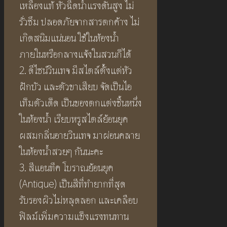
เหลืองแท้ หัวฉีดน้ำแรงดันสูง ไม่
รั่วซึม ปลอดภัยจากสารตกค้าง ไม่
เกิดสนิมแน่นอน ใช้ในห้องน้ำ
ภายในหรือกลางแจ้งในสวนก็ได้
2. ดีไซน์วินเทจ มีสไตล์ตั้งแต่หัว
ฝักบัว และตัวขาเสียบ จัดเป็นไอ
เท็มตัวเด็ด เป็นของตกแต่งชิ้นหนึ่ง
ในห้องน้ำ เรียบหรูสไตล์ย้อนยุค
ผสมกลิ่นอายวินเทจ มาผ่อนคลาย
ในห้องน้ำสวยๆ กันนะคะ
3. สีแอนทีค โบราณย้อนยุค
(Antique) เป็นสีที่ทำยากที่สุด
รับรองผิวไม่หลุดลอก และเคลือบ
ฟิลม์เพิ่มความแข็งแรงทนทาน