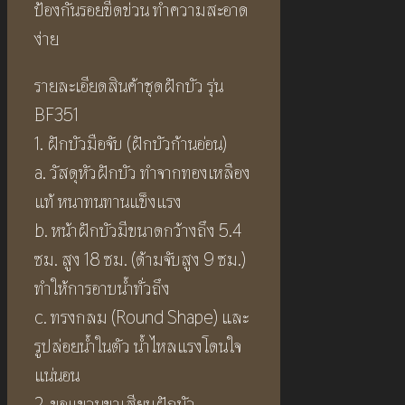
ป้องกันรอยขีดข่วน ทำความสะอาด
ง่าย
รายละเอียดสินค้าชุดฝักบัว รุ่น
BF351
1. ฝักบัวมือจับ (ฝักบัวก้านอ่อน)
a. วัสดุหัวฝักบัว ทำจากทองเหลือง
แท้ หนาทนทานแข็งแรง
b. หน้าฝักบัวมีขนาดกว้างถึง 5.4
ซม. สูง 18 ซม. (ด้ามจับสูง 9 ซม.)
ทำให้การอาบน้ำทั่วถึง
c. ทรงกลม (Round Shape) และ
รูปล่อยน้ำในตัว น้ำไหลแรงโดนใจ
แน่นอน
2. ขอแขวนขาเสียบฝักบัว