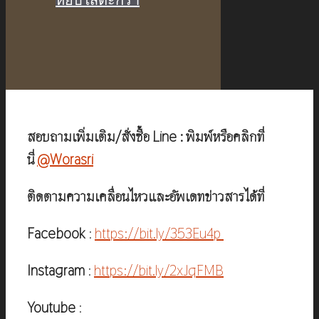
was:
is:
฿1,950.00.
฿1,290.00.
สอบถามเพิ่มเติม/สั่งซื้อ Line : พิมพ์หรือคลิกที่
นี่
@Worasri
ติดตามความเคลื่อนไหวและอัพเดทข่าวสารได้ที่
Facebook
:
https://bit.ly/353Eu4p
Instagram
:
https://bit.ly/2xJqFMB
Youtube
: