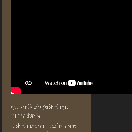
คุณสมบัติเด่น ชุดฝักบัว รุ่น
BF351 ดียังไง
1. ฝักบัวและขอแขวนทำจากทอง