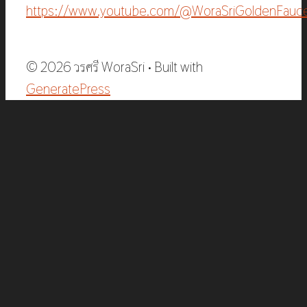
https://www.youtube.com/@WoraSriGoldenFauc
© 2026 วรศรี WoraSri
• Built with
GeneratePress