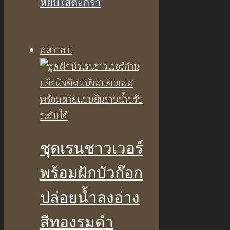
price
price
หยิบใส่ตะกร้า
was:
is:
฿4,350.00.
฿2,900.00.
ลดราคา!
ชุดเรนชาวเวอร์
พร้อมฝักบัวก๊อก
ปล่อยน้ำลงอ่าง
สีทองรมดำ