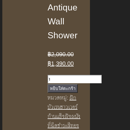
Antique
Wall
Shower
฿
2,090.00
Original
Current
฿
1,390.00
price
price
จำนวน
was:
is:
ฝักบัว
หยิบใส่ตะกร้า
฿2,090.00.
฿1,390.00.
อาบ
หมวดหมู่:
ฝัก
น้ำ
บัวเรนชาวเวอร์
แบบ
ก้านแข็งฝังผนัง
มือ
ที่ฉีดชำระสีทอง