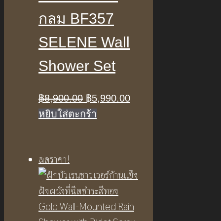
กลม BF357
SELENE Wall
Shower Set
Original
Current
฿
8,900.00
฿
5,990.00
price
price
หยิบใส่ตะกร้า
was:
is:
฿8,900.00.
฿5,990.00.
ลดราคา!