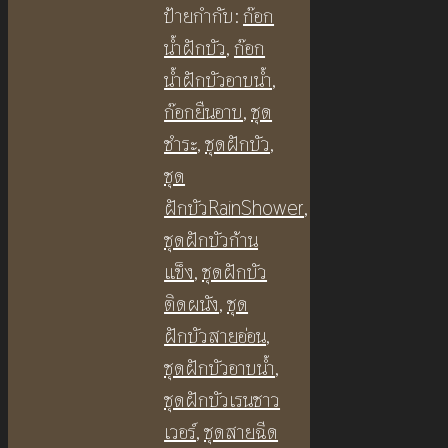
ถือ
ป้ายกำกับ:
ก๊อก
วิน
น้ำฝักบัว
,
ก๊อก
เทจ
น้ำฝักบัวอาบน้ำ
,
BF351
ก๊อกยืนอาบ
,
ชุด
Vintage
ชําระ
,
ชุดฝักบัว
,
Handheld
ชุด
Antique
ฝักบัวRainShower
,
Wall
ชุดฝักบัวก้าน
Shower
แข็ง
,
ชุดฝักบัว
ชิ้น
ติดผนัง
,
ชุด
ฝักบัวสายอ่อน
,
ชุดฝักบัวอาบน้ำ
,
ชุดฝักบัวเรนชาว
เวอร์
,
ชุดสายฉีด