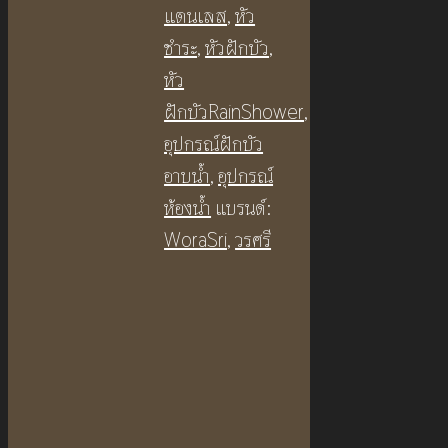
แตนเลส
,
หัว
ชำระ
,
หัวฝักบัว
,
หัว
ฝักบัวRainShower
,
อุปกรณ์ฝักบัว
อาบน้ำ
,
อุปกรณ์
ห้องน้ำ
แบรนด์:
WoraSri
,
วรศรี