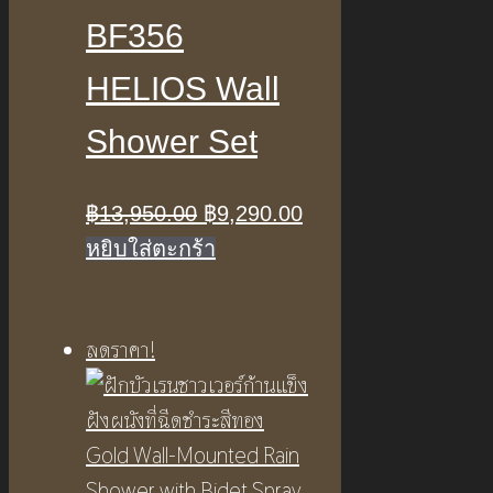
BF356
HELIOS Wall
Shower Set
Original
Current
฿
13,950.00
฿
9,290.00
price
price
หยิบใส่ตะกร้า
was:
is:
฿13,950.00.
฿9,290.00.
ลดราคา!