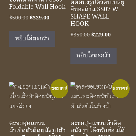
ติดผนังรูปตัวดับเบิลยู
Foldable Wall Hook
สีทองด้าน SS07 W
SHAPE WALL
Original
Current
฿
500.00
฿
329.00
HOOK
price
price
was:
is:
Original
Current
฿
350.00
฿
229.00
หยิบใส่ตะกร้า
฿500.00.
฿329.00.
price
price
was:
is:
หยิบใส่ตะกร้า
฿350.00.
฿229.00.
ลดราคา!
ลดราคา!
ตะขอฮุคแขวน
ตะขอฮุคแขวนผ้าติด
ผ้าเช็ดตัวติดผนังรูปตัว
ผนัง รูปโค้งพับซ่อนได้