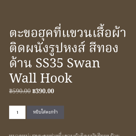
ตะขอฮุคที่แขวนเสื้อผ้า
ติดผนังรูปหงส์ สีทอง
ด้าน SS35 Swan
Wall Hook
Original
Current
฿
590.00
฿
390.00
price
price
จำนวน
was:
is:
หยิบใส่ตะกร้า
ตะ
฿590.00.
฿390.00.
ขอ
หมวดหมู่:
ฮุคตะขอห่วงที่แขวนผ้าติดผนังสีทอง
ป้าย