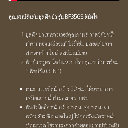
คุณสมบัติเด่น ชุดฝักบัว รุ่น BF356S
ดียังไง
ชุดฝักบัวเรนชาวเวอร์คุณภาพดี วาลว์ก๊อกน้ำ
ทำจากทองเหลืองแท้ ไม่รั่วซึม ปลอดภัยจาก
สารตกค้าง ไม่เกิดสนิมแน่นอน
ฝักบัว หรูหราโอ่อ่าแนวบาโรก คุณค่าที่มาพร้อม
3 ฟังก์ชั่น (3 IN 1)
เรนชาวเวอร์ หน้ากว้าง 20 ซม. ให้บรรยากาศ
เสมือนอาบน้ำท่ามกลางสายฝน
ฝัวบัวมือถือ หน้ากว้าง 5 ซม. สูง 5 ซม. มา
พร้อมด้ามจับขนาดใหญ่ ให้คุณสัมผัสสายน้ำ
อันนุ่มนวล ใช้งานสะดวกด้วยคอแขวนปรับระดับ