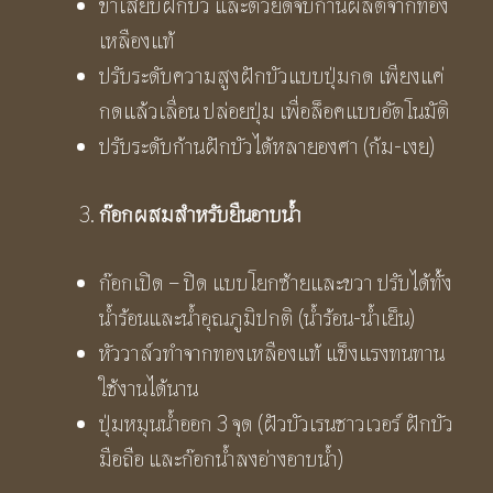
ขาเสียบฝักบัว และตัวยึดจับก้านผลิตจากทอง
เหลืองแท้
ปรับระดับความสูงฝักบัวแบบปุ่มกด เพียงแค่
กดแล้วเลื่อน ปล่อยปุ่ม เพื่อล็อคแบบอัตโนมัติ
ปรับระดับก้านฝักบัวได้หลายองศา (ก้ม-เงย)
ก๊อกผสมสำหรับยืนอาบน้ำ
ก๊อกเปิด – ปิด แบบโยกซ้ายและขวา ปรับได้ทั้ง
น้ำร้อนและน้ำอุณภูมิปกติ (น้ำร้อน-น้ำเย็น)
หัววาล์วทำจากทองเหลืองแท้ แข็งแรงทนทาน
ใช้งานได้นาน
ปุ่มหมุนน้ำออก 3 จุด (ฝัวบัวเรนชาวเวอร์ ฝักบัว
มือถือ และก๊อกน้ำลงอ่างอาบน้ำ)