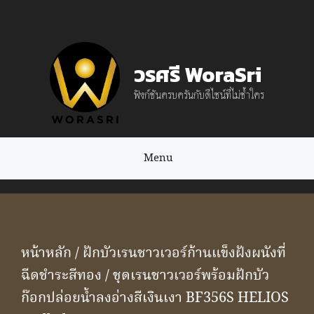
Skip
to
content
วรศรี WoraSri
ฟังก์ชันครบครันกับดีไซน์ที่ไม่ซ้ำใคร
Menu
หน้าหลัก
/
ฝักบัวเรนชาวเวอร์ก้านแข็งฝังผนังที่
ฉีดชำระสีทอง
/ ชุดเรนชาวเวอร์พร้อมฝักบัว
ก๊อกปล่อยน้ำลงอ่างสีเงินเงา BF356S HELIOS