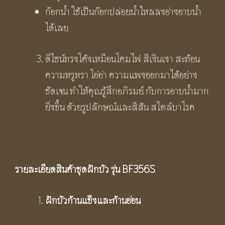
ก๊อกน้ำ ใช้เป็นก๊อกปล่อยน้ำไหลลงอ่างอาบน้ำ
ได้เลย
ดีไซน์ทรงโค้งเหมือนโคมไฟ สีเงินเงา สะท้อน
ความหรูหรา โอ่อ่า ความแพงออกมาได้อย่าง
ชัดเจน ทำให้คุณรู้สึกอภิรมย์ กับการอาบน้ำมาก
ยิ่งขึ้น ด้วยรูปลักษณ์และสีสัน สไตล์บาโรค
รายละเอียดสินค้าชุดฝักบัว รุ่น BF356S
ฝักบัวก้านแข็งและก้านอ่อน