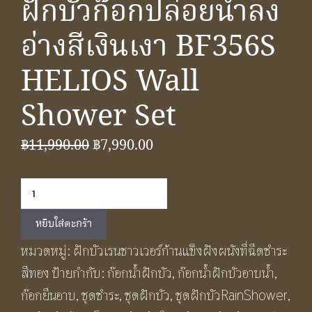
ฝักบัวก๊อกปล่อยน้ำลง
อ่างสีเงินเงา BF356S
HELIOS Wall
Shower Set
Original
Current
฿
11,990.00
฿
7,990.00
price
price
จำนวน
was:
is:
ชุด
฿11,990.00.
฿7,990.00.
หยิบใส่ตะกร้า
เรน
หมวดหมู่:
ฝักบัวเรนชาวเวอร์ก้านแข็งฝังผนังที่ฉีดชำระ
ชาว
สีทอง
ป้ายกำกับ:
ก๊อกน้ำฝักบัว
,
ก๊อกน้ำฝักบัวอาบน้ำ
,
เวอร์
ก๊อกยืนอาบ
,
ชุดชําระ
,
ชุดฝักบัว
,
ชุดฝักบัวRainShower
,
พร้อม