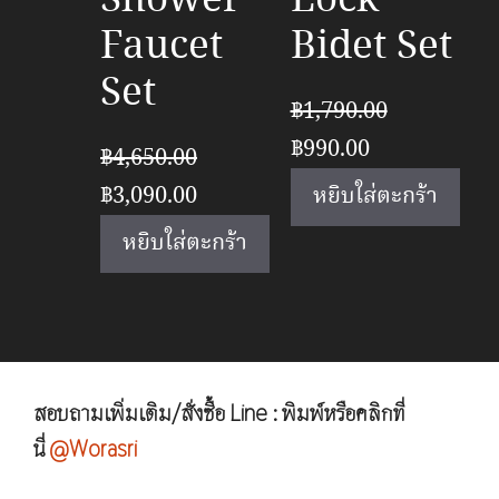
Faucet
Bidet Set
Set
฿
1,790.00
Original
Current
฿
990.00
฿
4,650.00
price
price
Original
Current
฿
3,090.00
หยิบใส่ตะกร้า
was:
is:
price
price
หยิบใส่ตะกร้า
฿1,790.00.
฿990.00.
was:
is:
฿4,650.00.
฿3,090.00.
สอบถามเพิ่มเติม/สั่งซื้อ Line : พิมพ์หรือคลิกที่
นี่
@Worasri