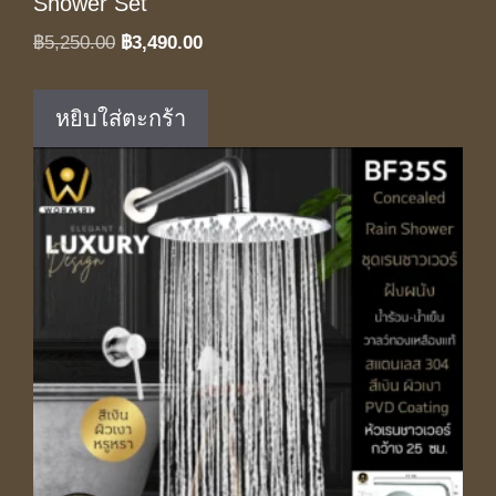
Shower Set
Original
Current
฿
5,250.00
฿
3,490.00
price
price
was:
is:
หยิบใส่ตะกร้า
฿5,250.00.
฿3,490.00.