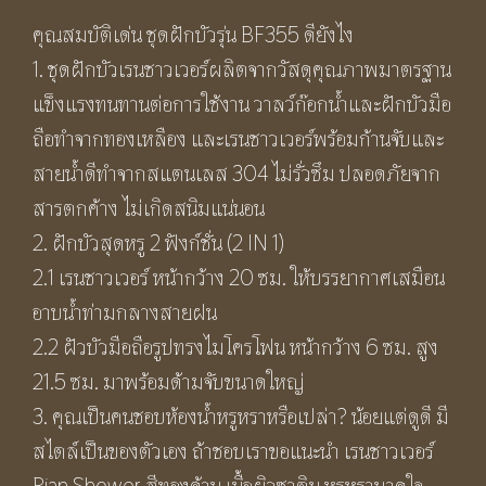
คุณสมบัติเด่น ชุดฝักบัวรุ่น BF355 ดียังไง
1. ชุดฝักบัวเรนชาวเวอร์ผลิตจากวัสดุคุณภาพมาตรฐาน
แข็งแรงทนทานต่อการใช้งาน วาลว์ก๊อกน้ำและฝักบัวมือ
ถือทำจากทองเหลือง และเรนชาวเวอร์พร้อมก้านจับและ
สายน้ำดีทำจากสแตนเลส 304 ไม่รั่วซึม ปลอดภัยจาก
สารตกค้าง ไม่เกิดสนิมแน่นอน
2. ฝักบัวสุดหรู 2 ฟังก์ชั่น (2 IN 1)
2.1 เรนชาวเวอร์ หน้ากว้าง 20 ซม. ให้บรรยากาศเสมือน
อาบน้ำท่ามกลางสายฝน
2.2 ฝัวบัวมือถือรูปทรงไมโครโฟน หน้ากว้าง 6 ซม. สูง
21.5 ซม. มาพร้อมด้ามจับขนาดใหญ่
3. คุณเป็นคนชอบห้องน้ำหรูหราหรือเปล่า? น้อยแต่ดูดี มี
สไตล์เป็นของตัวเอง ถ้าชอบเราขอแนะนำ เรนชาวเวอร์
Rian Shower สีทองด้าน เนื้อผิวซาติน หรูหราบาดใจ