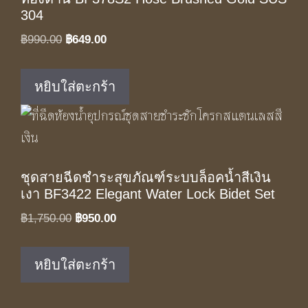
304
Original
Current
฿
990.00
฿
649.00
price
price
was:
is:
หยิบใส่ตะกร้า
฿990.00.
฿649.00.
ชุดสายฉีดชำระสุขภัณฑ์ระบบล็อคน้ำสีเงิน
เงา BF3422 Elegant Water Lock Bidet Set
Original
Current
฿
1,750.00
฿
950.00
price
price
was:
is:
หยิบใส่ตะกร้า
฿1,750.00.
฿950.00.