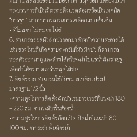
ทนทาน ลดลอยขีดข่วน ป้องกันการผุกร่อน และยังเป็นฯ
กระบวนการที่เป็นมิตรต่อสิ่งแวดล้อมหรือเป็นเทคนิค
“การชุบ” มากกว่ากระบวนการเคลือบแบบดั้งเดิม
• สีไม่ลอก ไม่หมอง ไม่ดำ
6. สามารถถอดหัวฝักบัวออกมาล้างทำความสะอาดได้
เช่น ช่วงไหนที่เกิดคราบตะกรันที่หัวฝักบัว ก็สามารถ
ถอดหัวออกมาถูและล้างได้หรือจะนำไปแช่น้ำส้มสายชู
เพื่อทำให้คราบตะกรันหลุดได้ง่าย
7. ติดตั้งง่าย สามารถใช้กับขนาดเกลียวประปา
มาตรฐาน 1/2 นิ้ว
• ความสูงในการติดตั้งฝักบัวเรนชาวเวอร์ที่แนะนำ 180
– 220 ซม. จากระดับพื้นห้องน้ำ
• ความสูงในการติดตั้งก๊อกเปิด-ปิดน้ำที่แนะนำ 80 –
100 ซม. จากระดับพื้นห้องน้ำ