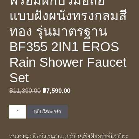
พร้อมฝักบัวมือถือ
แบบฝังผนังทรงกลมสี
ทอง รุ่นมาตรฐาน
BF355 2IN1 EROS
Rain Shower Faucet
Set
Original
Current
฿
11,390.00
฿
7,590.00
price
price
จำนวน
was:
is:
หยิบใส่ตะกร้า
ชุด
฿11,390.00.
฿7,590.00.
เรน
หมวดหมู่:
ฝักบัวเรนชาวเวอร์ก้านแข็งฝังผนังที่ฉีดชำระ