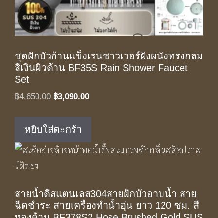
ชุดฝักบัวก้านแข็งเรนชาวเวอร์ฝังผนังทรงกลม
สีเงินผิวด้าน BF35S Rain Shower Faucet
Set
Original
Current
฿
4,650.00
฿
3,090.00
price
price
was:
is:
หยิบใส่ตะกร้า
฿4,650.00.
฿3,090.00.
สายน้ำดีสแตนเลส304สายฝักบัวอาบน้ำ สาย
ฉีดชำระ สายเครื่องทำน้ำอุ่น ยาว 120 ซม. สี
ทองด้าน BF378S2 Hose Brushed Gold SUS