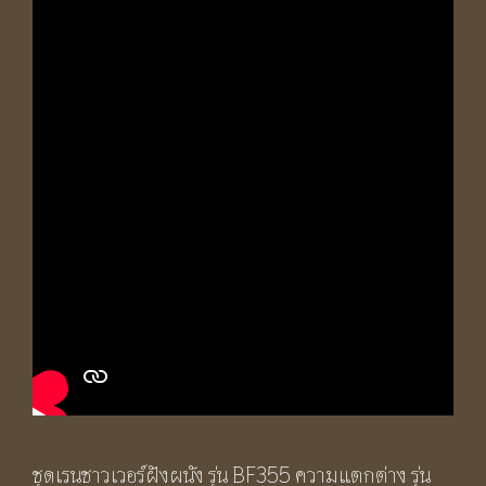
ชุดเรนชาวเวอร์ฝังผนัง รุ่น BF355 ความแตกต่าง รุ่น