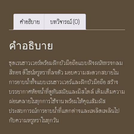
มาตรฐาน
BF355
2IN1
คำอธิบาย
บทวิจารณ์ (0)
EROS
Rain
คำอธิบาย
Shower
Faucet
ชุดเรนชาวเวอร์พร้อมฝักบัวมือถือแบบฝังผนังทรงกลม
Set
สีทอง ดีไซน์หรูหราที่ลงตัว มอบความสะดวกสบายใน
ชิ้น
การอาบน้ำทั้งแบบเรนชาวเวอร์และฝักบัวมือถือ สร้าง
บรรยากาศห้องน้ำที่ดูทันสมัยและมีสไตล์ เติมเต็มความ
ผ่อนคลายในทุกการใช้งาน พร้อมให้คุณสัมผัส
ประสบการณ์การอาบน้ำที่แตกต่างและเพลิดเพลินไป
กับความหรูหราในทุกวัน