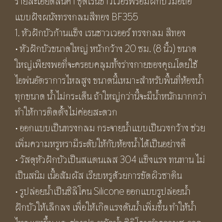
รายละเอียดสินค้า ชุดเรนชาวเวอร์พร้อมฝักบัวมือถือ
แบบฝังผนังทรงกลมสีทอง BF355
1. หัวฝักบัวก้านแข็ง เรนชาวเวออร์ ทรงกลม สีทอง
• หัวฝักบัวขนาดใหญ่ หน้ากว้าง 20 ซม. (8 นิ้ว) ขนาด
ใหญ่เพียงพอที่จะครอบคลุมทั้งร่างกายของคุณโดยใช้
ไอพ่นอัตราการไหลสูง ขนาดนี้เหมาะสำหรับพื้นที่ห้องน้ำ
ทุกขนาด น้ำไม่กระเด็น ถ้าใหญ่กว่านี้จะมีน้ำหนักมากกว่า
ทำให้การติดตั้งไม่ค่อยสะดวก
• ออกแบบเป็นทรงกลม กระจายน้ำแบบเป็นวงกว้าง ช่วย
เพิ่มความหรูหรามีระดับให้กับห้องน้ำได้เป็นอย่างดี
• วัสดุหัวฝักบัวเป็นสแตนเลส 304 แข็งแรง ทนทาน ไม่
เป็นสนิม เนื้อสัมผัส เรียบหรูด้วยการขัดผิวซาติน
• รูปล่อยน้ำเป็นซิลิโคน Silicone ออกแบบรูปล่อยน้ำ
ฝักบัวให้เล็กลง เพื่อให้เกิดแรงดันน้ำเพิ่มขึ้น ทำให้น้ำ