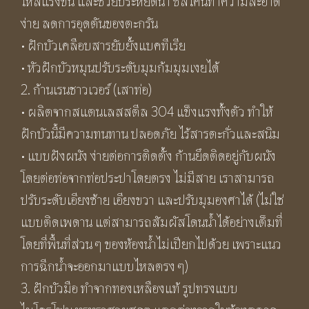
ไหลแรงขึ้น และช่วยประหยัดน้ำ ซิลิโคนทําความสะอาด
ง่าย ลดการอุดตันของตะกรัน
• ฝักบัวเคลือบสารยับยั้งแบคทีเรีย
• หัวฝักบัวหมุนปรับระดับมุมก้มมุมเงยได้
2. ก้านเรนชาวเวอร์ (เสาท่อ)
• ผลิตจากสแตนเลสสตีล 304 แข็งแรงทั้งตัว ทำให้
ฝักบัวนี้มีความทนทาน ปลอดภัย ไร้สารตะกั่วและสนิม
• แบบฝังผนัง ง่ายต่อการติดตั้ง ก้านยึดติดอยู่กับผนัง
โดยต่อท่อจากท่อประปาโดยตรง ไม่มีสาย เราสามารถ
ปรับระดับเอียงซ้าย เอียงขวา และปรับมุมองศาได้ (ไม่ใช่
แบบติดเพดาน แต่สามารถสัมผัสโดนน้ำได้อย่างเต็มที่
โดยที่พื้นที่ส่วน ๆ ของห้องน้ำไม่เปียกไปด้วย เพราะแนว
การฉีกน้ำจะออกมาแบบไหลตรง ๆ)
3. ฝักบัวมือ ทำจากทองเหลืองแท้ รูปทรงแบบ