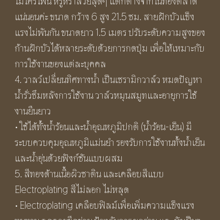
ไมโครโฟน หรูหราสวยสุดๆ แตกต่างจากในท้องตลาด
แน่นอนค่ะ ขนาด กว้าง 6 สูง 21.5 ซม. สายฝักบัวแข็ง
แรงไม่พันกัน ขนาดยาว 1.5 เมตร ปรับระดับความสูงของ
ก้านฝักบัวได้หลายระดับด้วยการกดปุ่ม เพื่อให้เหมาะกับ
การใช้งานของแต่ละบุคคล
4. วาลว์เปลี่ยนทิศทางน้ำ เป็นเซรามิกวาล์ว หมดปัญหา
น้ำรั่วซึมหลังการใช้งาน วาล์วหมุนสมูทและอายุการใช้
งานยืนยาว
• ใช้ได้ทั้งน้ำร้อนและน้ำอุณหภูมิปกติ (น้ำร้อน-เย็น) มี
ระบบควบคุมอุณหภูมิแม่นยำ รองรับการใช้งานทั้งน้ำเย็น
และน้ำอุ่นด้วยฟังก์ชันแบบผสม
5. สีทองด้านเนื้อผิวซาติน และเคลือบสีแบบ
Electroplating สีไม่ลอก ไม่หลุด
• Electroplating เคลือบฟิลม์เพื่อเพิ่มความแข็งแรง