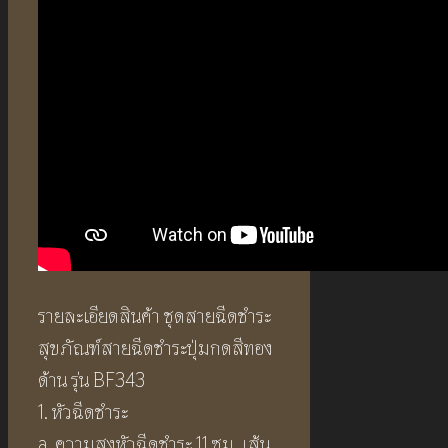
รายละเอียดสินค้า ชุดสายฉีดชำระ
สุขภัณฑ์สายฉีดชำระปุ่มกดสีทอง
ด้าน รุ่น BF343
1. หัวฉีดชำระ
a. ความสูงหัวฉีดชำระ 11 ซม. เส้น