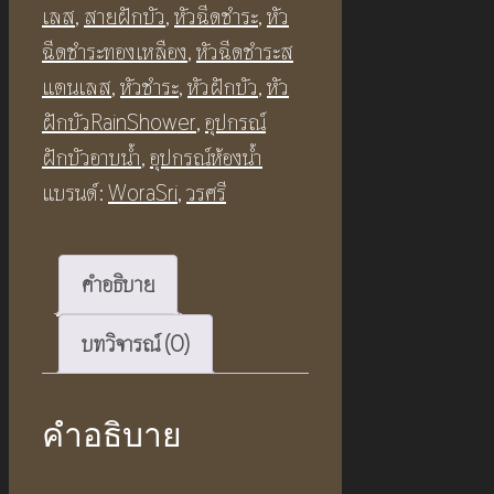
Lock
เลส
,
สายฝักบัว
,
หัวฉีดชำระ
,
หัว
Bidet
ฉีดชำระทองเหลือง
,
หัวฉีดชำระส
Set
แตนเลส
,
หัวชำระ
,
หัวฝักบัว
,
หัว
ชิ้น
ฝักบัวRainShower
,
อุปกรณ์
ฝักบัวอาบน้ำ
,
อุปกรณ์ห้องน้ำ
แบรนด์:
WoraSri
,
วรศรี
คำอธิบาย
บทวิจารณ์ (0)
คำอธิบาย