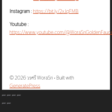
Instagram
:
https://bit.ly/2xJqFMB
Youtube
:
https://www.youtube.com/@WoraSriGoldenFauc
© 2026 วรศรี WoraSri
• Built with
GeneratePress