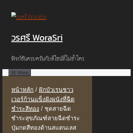
Skip
to
content
วรศรี WoraSri
ฟังก์ชันครบครันกับดีไซน์ที่ไม่ซ้ำใคร
Menu
หน้าหลัก
/
ฝักบัวเรนชาว
เวอร์ก้านแข็งฝังผนังที่ฉีด
ชำระสีทอง
/ ชุดสายฉีด
ชำระสุขภัณฑ์สายฉีดชำระ
ปุ่มกดสีทองด้านสแตนเลส