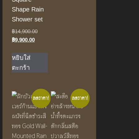
Shape Rain
Shower set
Original
฿
14,900.00
Current
price
฿
9,900.00
price
was:
is:
฿14,900.00.
หยิบใส่
฿9,900.00.
ตะกร้า
ลดราคา!
ลดราคา!