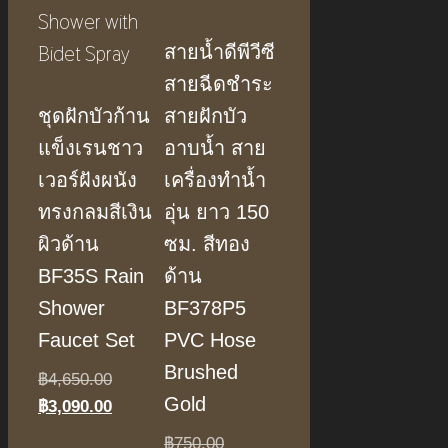
สายน้ำดีพีวีซี
สายฉีดชำระ
ชุดฝักบัวก้าน
สายฝักบัว
แข็งเรนชาว
อาบน้ำ สาย
เวอร์ฝังผนัง
เครื่องทำน้ำ
ทรงกลมสีเงิน
อุ่น ยาว 150
ผิวด้าน
ซม. สีทอง
BF35S Rain
ด้าน
Shower
BF378P5
Faucet Set
PVC Hose
Brushed
Original
฿
4,650.00
Gold
price
Current
฿
3,090.00
was:
price
Original
฿
750.00