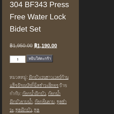
304 BF343 Press
Free Water Lock
Bidet Set
Original
Current
฿
1,950.00
฿
1,190.00
price
price
จำนวน
หยิบใส่ตะกร้า
was:
is:
ชุด
฿1,950.00.
฿1,190.00.
สาย
หมวดหมู่:
ฝักบัวเรนชาวเวอร์ก้าน
ฉีด
แข็งฝังผนังที่ฉีดชำระสีทอง
ป้าย
ชำระ
กำกับ:
ก๊อกน้ำฝักบัว
,
ก๊อกน้ำ
สุขภัณฑ์
ฝักบัวอาบน้ำ
,
ก๊อกยืนอาบ
,
ชุดชํา
สาย
ระ
,
ชุดฝักบัว
,
ชุด