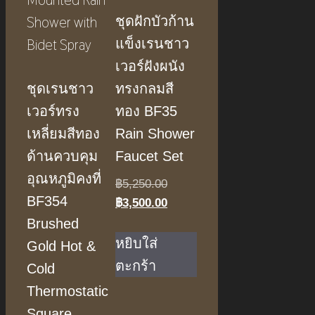
ชุดฝักบัวก้าน
แข็งเรนชาว
เวอร์ฝังผนัง
ชุดเรนชาว
ทรงกลมสี
เวอร์ทรง
ทอง BF35
เหลี่ยมสีทอง
Rain Shower
ด้านควบคุม
Faucet Set
อุณหภูมิคงที่
Original
฿
5,250.00
BF354
price
Current
฿
3,500.00
was:
price
Brushed
฿5,250.00.
is:
หยิบใส่
Gold Hot &
฿3,500.00.
ตะกร้า
Cold
Thermostatic
Square