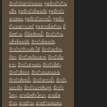
ฉีด
ฝักบัวRainShower
,
ชุดฝักบัวก้าน
ชำระ
แข็ง
,
ชุดฝักบัวติดผนัง
,
ชุดฝักบัว
ปุ่ม
สายอ่อน
,
ชุดฝักบัวอาบน้ำ
,
ชุดฝัก
กด
บัวเรนชาวเวอร์
,
ชุดสายฉีดชําระ
,
ที่
สี
ฉีดชําระ
,
ที่ฉีดห้องน้ำ
,
ฝักบัวก้าน
ทอ
แข็งติดผนัง
,
ฝักบัวติดผนัง
,
งด้านส
ฝักบัวปรับระดับได้
,
ฝักบัวพร้อม
แตน
ก๊อก
,
ฝักบัวพร้อมสาย
,
ฝักบัวยืน
เลส
อาบ
,
ฝักบัวสายฝน
,
ฝักบัวสีดำ
,
304
ฝักบัวสีทอง
,
ฝักบัวสแตนเลส
,
BF343
ฝักบัวห้องน้ำ
,
ฝักบัวอาบน้ำ
,
ฝักบัว
Press
แบบฝัง
,
ฝักบัวแรงดันสูง
,
ฝักบัว
Free
ใหญ่
,
สายฉีดชักโครก
,
สายฉีด
Water
ชำระ
,
สายชำระ
,
สายชำระสแตน