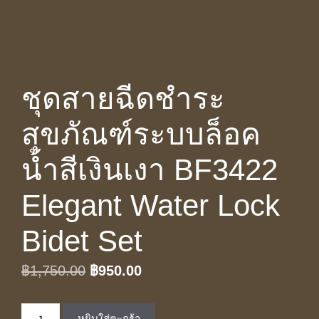
ชุดสายฉีดชำระ
สุขภัณฑ์ระบบล็อค
น้ำสีเงินเงา BF3422
Elegant Water Lock
Bidet Set
Original
Current
฿
1,750.00
฿
950.00
price
price
จำนวน
was:
is:
หยิบใส่ตะกร้า