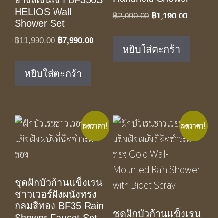
HELIOS Wall
Original
Current
฿
2,090.00
฿
1,190.00
Shower Set
price
price
Original
Current
฿
11,990.00
฿
7,990.00
was:
is:
หยิบใส่ตะกร้า
price
price
฿2,090.00.
฿1,190.0
was:
is:
หยิบใส่ตะกร้า
฿11,990.00.
฿7,990.00.
ลดราคา!
ลดราคา!
ชุดฝักบัวก้านแข็งเรน
ชาวเวอร์ฝังผนังทรง
กลมสีทอง BF35 Rain
ชุดฝักบัวก้านแข็งเรน
Shower Faucet Set