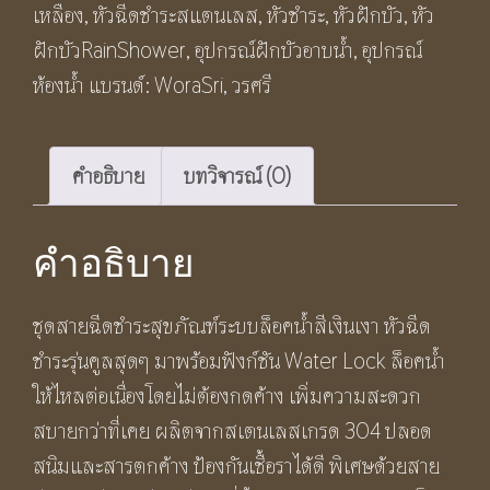
เหลือง
,
หัวฉีดชำระสแตนเลส
,
หัวชำระ
,
หัวฝักบัว
,
หัว
Lock
ฝักบัวRainShower
,
อุปกรณ์ฝักบัวอาบน้ำ
,
อุปกรณ์
Bidet
ห้องน้ำ
แบรนด์:
WoraSri
,
วรศรี
Set
ชิ้น
คำอธิบาย
บทวิจารณ์ (0)
คำอธิบาย
ชุดสายฉีดชำระสุขภัณฑ์ระบบล็อคน้ำสีเงินเงา หัวฉีด
ชำระรุ่นคูลสุดๆ มาพร้อมฟังก์ชัน Water Lock ล็อคน้ำ
ให้ไหลต่อเนื่องโดยไม่ต้องกดค้าง เพิ่มความสะดวก
สบายกว่าที่เคย ผลิตจากสเตนเลสเกรด 304 ปลอด
สนิมและสารตกค้าง ป้องกันเชื้อราได้ดี พิเศษด้วยสาย