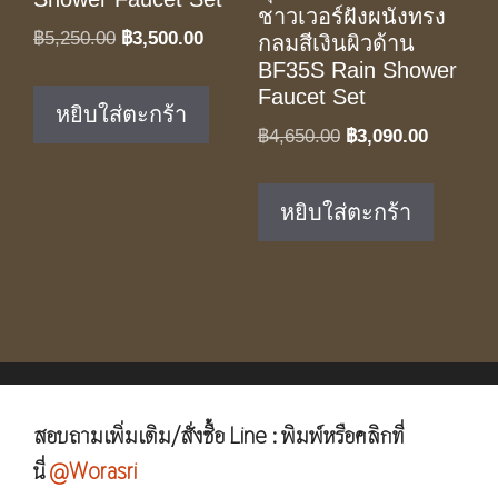
ชาวเวอร์ฝังผนังทรง
Original
Current
฿
5,250.00
฿
3,500.00
กลมสีเงินผิวด้าน
price
price
BF35S Rain Shower
Faucet Set
was:
is:
หยิบใส่ตะกร้า
฿5,250.00.
฿3,500.00.
Original
Current
฿
4,650.00
฿
3,090.00
price
price
was:
is:
หยิบใส่ตะกร้า
฿4,650.00.
฿3,090.0
สอบถามเพิ่มเติม/สั่งซื้อ Line : พิมพ์หรือคลิกที่
นี่
@Worasri