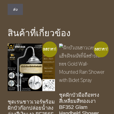
สินค้าที่เกี่ยวข้อง
ลดราคา!
ลดราคา!
ชุดฝักบัวมือถือทรง
สี่เหลี่ยมสีทองเงา
ชุดเรนชาวเวอร์พร้อม
BF352 Glam
ฝักบัวก๊อกปล่อยน้ำลง
Handheld Shower
อ่างสีเงินเงา BF356S