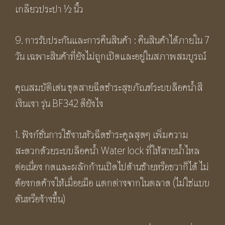
เกลียวประปา ½ นิ้ว
9. การรับประกันและการคืนสินค้า : คืนสินค้าได้ภายใน 7
วัน เฉพาะสินค้าที่ยังไม่ถูกเปิดและอยู่ในสภาพสมบูรณ์
คุณสมบัติเด่น ชุดสายฉีดชำระสุขภัณฑ์ระบบล็อคน้ำสี
เงินเงา รุ่น BF342 ดียังไง
1. ฟังก์ชั่นการใช้งานหัวฉีดชำระคูลสุดๆ เพิ่มความ
สะดวกด้วยระบบล็อคน้ำ Water lock ที่ให้สายน้ำไหล
ต่อเนื่อง กดและผลักก้านเปิดไปด้านซ้ายหรือขวาก็ได้ ไม่
ต้องกดค้างให้เมื่อยมือ แตกต่างจากในตลาด (ไม่ใช่แบบ
ดันหรือง้างขึ้น)