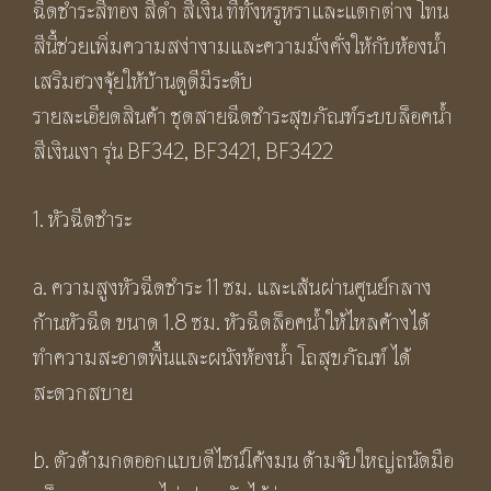
ฉีดชำระสีทอง สีดำ สีเงิน ที่ทั้งหรูหราและแตกต่าง โทน
สีนี้ช่วยเพิ่มความสง่างามและความมั่งคั่งให้กับห้องน้ำ
เสริมฮวงจุ้ยให้บ้านดูดีมีระดับ
รายละเอียดสินค้า ชุดสายฉีดชำระสุขภัณฑ์ระบบล็อคน้ำ
สีเงินเงา รุ่น BF342, BF3421, BF3422
1. หัวฉีดชำระ
a. ความสูงหัวฉีดชำระ 11 ซม. และเส้นผ่านศูนย์กลาง
ก้านหัวฉีด ขนาด 1.8 ซม. หัวฉีดล็อคน้ำให้ไหลค้างได้
ทำความสะอาดพื้นและผนังห้องน้ำ โถสุขภัณฑ์ ได้
สะดวกสบาย
b. ตัวด้ามกดออกแบบดีไซน์โค้งมน ด้ามจับใหญ่ถนัดมือ