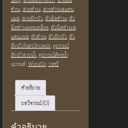
ชิ้น
ชำระ
,
สายชำระ
,
สายชำระสแตน
เลส
,
สายฝักบัว
,
หัวฉีดชำระ
,
หัว
ฉีดชำระทองเหลือง
,
หัวฉีดชำระส
แตนเลส
,
หัวชำระ
,
หัวฝักบัว
,
หัว
ฝักบัวRainShower
,
อุปกรณ์
ฝักบัวอาบน้ำ
,
อุปกรณ์ห้องน้ำ
แบรนด์:
WoraSri
,
วรศรี
คำอธิบาย
บทวิจารณ์ (0)
คำอธิบาย