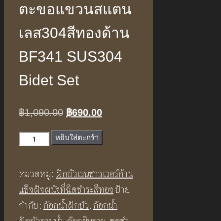
ตะขอแขวนสแตน
เลส304สีทองด้าน
BF341 SUS304
Bidet Set
Original
Current
฿
1,090.00
฿
690.00
price
price
จำนวน
หยิบใส่ตะกร้า
was:
is:
ชุด
฿1,090.00.
฿690.00.
สาย
หมวดหมู่:
ฝักบัวเรนชาวเวอร์ก้าน
ฉีด
แข็งฝังผนังที่ฉีดชำระสีทอง
ป้าย
ชำระ
กำกับ:
ก๊อกน้ำฝักบัว
,
ก๊อกน้ำ
พร้อม
ฝักบัวอาบน้ำ
,
ก๊อกยืนอาบ
,
ชุดชํา