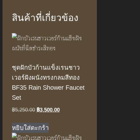
สินค้าที่เกี่ยวข้อง
ชุดฝักบัวก้านแข็งเรนชาว
เวอร์ฝังผนังทรงกลมสีทอง
BF35 Rain Shower Faucet
Set
Original
Current
฿
5,250.00
฿
3,500.00
price
price
was:
is:
หยิบใส่ตะกร้า
฿5,250.00.
฿3,500.00.