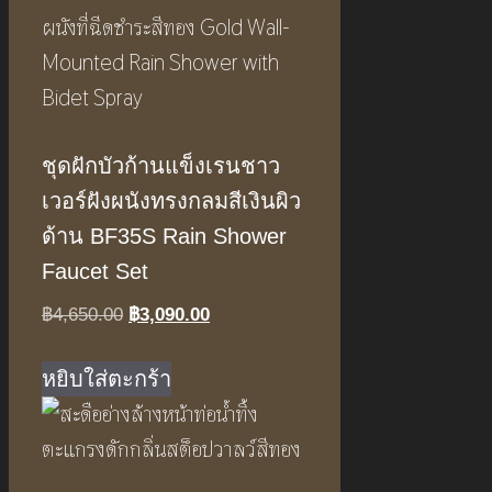
ชุดฝักบัวก้านแข็งเรนชาว
เวอร์ฝังผนังทรงกลมสีเงินผิว
ด้าน BF35S Rain Shower
Faucet Set
Original
Current
฿
4,650.00
฿
3,090.00
price
price
was:
is:
หยิบใส่ตะกร้า
฿4,650.00.
฿3,090.00.