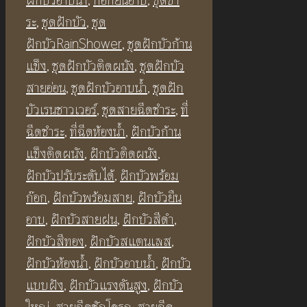
สาย
ระ
,
ชุดฝักบัว
,
ชุด
และ
ฝักบัวRainShower
,
ชุดฝักบัวก้าน
ตะขอ
แข็ง
,
ชุดฝักบัวติดผนัง
,
ชุดฝักบัว
แข
สายอ่อน
,
ชุดฝักบัวอาบน้ำ
,
ชุดฝัก
วน
บัวเรนชาวเวอร์
,
ชุดสายฉีดชําระ
,
ที่
ส
ฉีดชําระ
,
ที่ฉีดห้องน้ำ
,
ฝักบัวก้าน
แตน
แข็งติดผนัง
,
ฝักบัวติดผนัง
,
เลส304สี
ฝักบัวปรับระดับได้
,
ฝักบัวพร้อม
ทอง
ก๊อก
,
ฝักบัวพร้อมสาย
,
ฝักบัวยืน
ด้าน
อาบ
,
ฝักบัวสายฝน
,
ฝักบัวสีดำ
,
BF341
ฝักบัวสีทอง
,
ฝักบัวสแตนเลส
,
SUS304
ฝักบัวห้องน้ำ
,
ฝักบัวอาบน้ำ
,
ฝักบัว
Bidet
แบบฝัง
,
ฝักบัวแรงดันสูง
,
ฝักบัว
Set
ใหญ่
,
สายฉีดชักโครก
,
สายฉีด