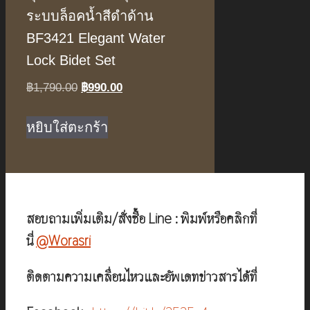
ระบบล็อคน้ำสีดำด้าน
BF3421 Elegant Water
Lock Bidet Set
Original
Current
฿
1,790.00
฿
990.00
price
price
was:
is:
หยิบใส่ตะกร้า
฿1,790.00.
฿990.00.
สอบถามเพิ่มเติม/สั่งซื้อ Line : พิมพ์หรือคลิกที่
นี่
@Worasri
ติดตามความเคลื่อนไหวและอัพเดทข่าวสารได้ที่