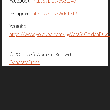
Facebook
:
https://bit.ly/353Eu4p
Instagram
:
https://bit.ly/2xJqFMB
Youtube
:
https://www.youtube.com/@WoraSriGoldenFauc
© 2026 วรศรี WoraSri
• Built with
GeneratePress