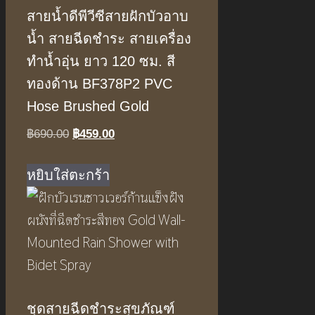
สายน้ำดีพีวีซีสายฝักบัวอาบ
น้ำ สายฉีดชำระ สายเครื่อง
ทำน้ำอุ่น ยาว 120 ซม. สี
ทองด้าน BF378P2 PVC
Hose Brushed Gold
Original
Current
฿
690.00
฿
459.00
price
price
was:
is:
หยิบใส่ตะกร้า
฿690.00.
฿459.00.
ชุดสายฉีดชำระสุขภัณฑ์