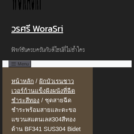
วรศรี WoraSri
ฟังก์ชันครบครันกับดีไซน์ที่ไม่ซ้ำใคร
Menu
หน้าหลัก
/
ฝักบัวเรนชาว
เวอร์ก้านแข็งฝังผนังที่ฉีด
ชำระสีทอง
/ ชุดสายฉีด
ชำระพร้อมสายและตะขอ
แขวนสแตนเลส304สีทอง
ด้าน BF341 SUS304 Bidet