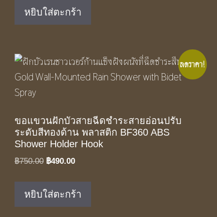
was:
is:
หยิบใส่ตะกร้า
฿5,250.00.
฿3,490.00.
ลดราคา!
ขอแขวนฝักบัวสายฉีดชำระสายอ่อนปรับ
ระดับสีทองด้าน พลาสติก BF360 ABS
Shower Holder Hook
Original
Current
฿
750.00
฿
490.00
price
price
was:
is:
หยิบใส่ตะกร้า
฿750.00.
฿490.00.