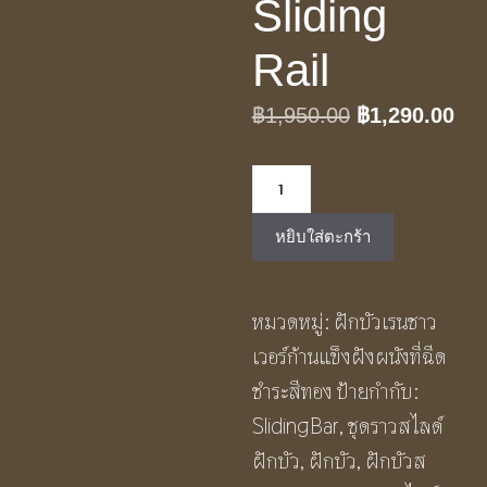
Sliding
Rail
Original
Cur
฿
1,950.00
฿
1,290.00
price
pri
จำนวน
was:
is:
ชุด
฿1,950.00.
฿1,
หยิบใส่ตะกร้า
ราว
เลื่อน
หมวดหมู่:
ฝักบัวเรนชาว
แขวน
เวอร์ก้านแข็งฝังผนังที่ฉีด
ฝักบัว
ชำระสีทอง
ป้ายกำกับ:
ปรับ
SlidingBar
,
ชุดราวสไลด์
ระดับ
ฝักบัว
,
ฝักบัว
,
ฝักบัวส
สี