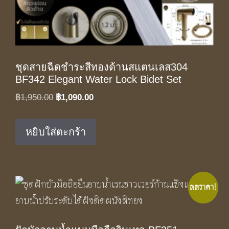
ชุดสายฉีดชำระสีทองด้านสแตนเลส304
BF342 Elegant Water Lock Bidet Set
Original
Current
฿
1,950.00
฿
1,090.00
price
price
was:
is:
หยิบใส่ตะกร้า
฿1,950.00.
฿1,090.00.
ลดราคา!