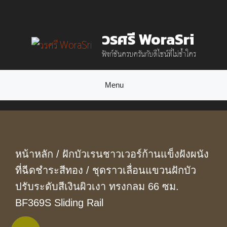
Skip
to
วรศรี WoraSri
content
ฟังก์ชันครบครันกับดีไซน์ที่ไม่ซ้ำใคร
Menu
หน้าหลัก
/
ฝักบัวเรนชาวเวอร์ก้านแข็งฝังผนัง
ที่ฉีดชำระสีทอง
/ ชุดราวเลื่อนแขวนฝักบัว
ปรับระดับสีเงินผิวเงา ทรงกลม 66 ซม.
BF369S Sliding Rail