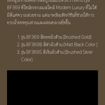
BF369 ดีไซน์ทรงกลมสไตล์ Modern Luxury ที่ไม่ได้
มีดีแค่ความสวยงาม แต่มาพร้อมฟังก์ชันที่ช่วยให้การ
อาบน้ำของคุณง่ายและผ่อนคลายยิ่งขึ้น
รุ่น BF369 สีทองผิวด้าน (Brushed Gold)
รุ่น BF369B สีดำผิวด้าน (Matt Black Color )
รุ่น BF369S สีเงินผิวด้าน (Brushed Silver
Color)