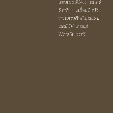
แตนเลส304
,
ราวสไลด์
เงิน
ฝักบัว
,
ราวเลื่อนฝักบัว
,
ผิว
ราวแขวนฝักบัว
,
สแตน
เงา
เลส304
แบรนด์:
ทรง
WoraSri
,
วรศรี
กลม
66
ซม.
BF369S
Sliding
Rail
ชิ้น