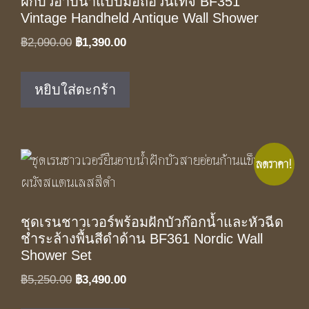
ฝักบัวอาบน้ำแบบมือถือวินเทจ BF351
Vintage Handheld Antique Wall Shower
Original
Current
฿
2,090.00
฿
1,390.00
price
price
was:
is:
หยิบใส่ตะกร้า
฿2,090.00.
฿1,390.00.
ลดราคา!
ชุดเรนชาวเวอร์พร้อมฝักบัวก๊อกน้ำและหัวฉีด
ชำระล้างพื้นสีดำด้าน BF361 Nordic Wall
Shower Set
Original
Current
฿
5,250.00
฿
3,490.00
price
price