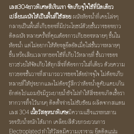
shelf
เลส304ยาวพิเศษสีเงินเงา จัดเก็บจุใจใช้ที่นิดเดียว
ชิ้น
เปลี่ยนผนังให้เป็นพื้นที่ใช้สอย
ผนังห้องน้ำที่เคยโล่งๆ
กลายเป็นพื้นที่เก็บของที่มีประโยชน์ด้วยชั้นวางของยาว
ติดผนัง หลายครั้งที่คุณต้องการเก็บของหลายๆ ชิ้นใน
ห้องน้ำ แต่ไม่อยากให้ห้องดูอึดอัดเมื่อใส่ชั้นวางหลายๆ
ชิ้น หรือเสียเวลาหาของใช้ที่เก็บไว้หลายที่ ชั้นวางของ
ยาวช่วยให้จัดเก็บได้ทุกสิ่งที่ต้องการในที่เดียว ด้วยความ
ยาวของชั้นวางที่สามารถวางของได้อย่างจุใจ ไม่ต้องเก็บ
หลายที่ให้ยุ่งยากและไม่ต้องรู้สึกว่าห้องน้ำดูคับแคบเกิน
อีกต่อไปแถมยังมีรูระบายน้ำขังไม่ทำให้สิ่งของเกิดเชื้อรา
หากวางทิ้งไว้นานๆ ติดตั้งง่ายไม่ซับซ้อน ผลิตจากสแตน
เลส 304
เนื้อวัสดุหนาพิเศษ
มีความแข็งแรงทนทาน
รองรับน้ำหนักได้มาก เคลือบสีด้วยกระบวนการ
Electroplated ทำให้วัสดุมีความเงางาม ยึดติดแน่น