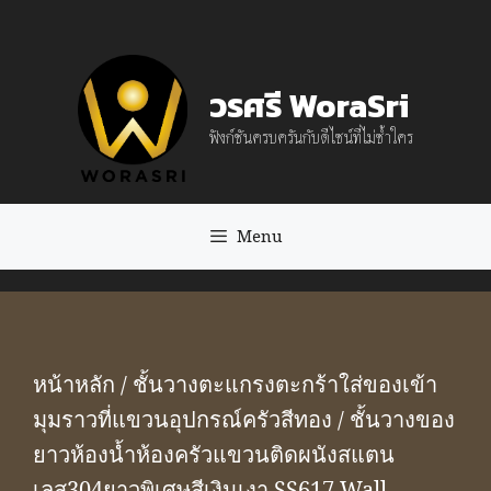
Skip
to
วรศรี WoraSri
content
ฟังก์ชันครบครันกับดีไซน์ที่ไม่ซ้ำใคร
Menu
หน้าหลัก
/
ชั้นวางตะแกรงตะกร้าใส่ของเข้า
มุมราวที่แขวนอุปกรณ์ครัวสีทอง
/ ชั้นวางของ
ยาวห้องน้ำห้องครัวแขวนติดผนังสแตน
เลส304ยาวพิเศษสีเงินเงา SS617 Wall-