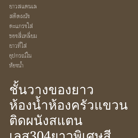
ชั้นวางของยาว
ห้องน้ำห้องครัวแขวน
ติดผนังสแตน
เลส304ยาวพิเศษสี