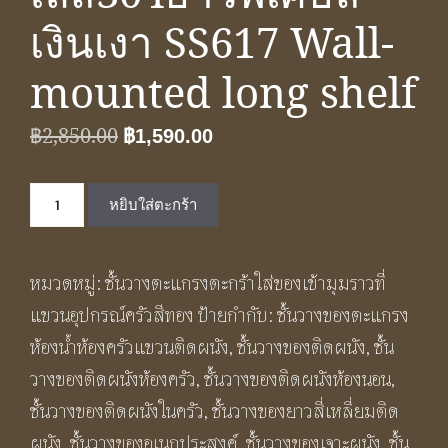
เงินเงา SS617 Wall-
mounted long shelf
Original
Current
฿
2,850.00
฿
1,590.00
price
price
จำนวน
was:
is:
หยิบใส่ตะกร้า
ชั้น
฿2,850.00.
฿1,590.00.
วาง
หมวดหมู่:
ชั้นวางตะแกรงตะกร้าใส่ของเข้ามุมราวที่
ของ
แขวนอุปกรณ์ครัวสีทอง
ป้ายกำกับ:
ชั้นวางของตะแกรง
ยาว
ห้องน้ำห้องครัวแขวนติดผนัง
,
ชั้นวางของติดผนัง
,
ชั้น
ห้องน้ำ
วางของติดผนังห้องครัว
,
ชั้นวางของติดผนังห้องนอน
,
ห้อง
ชั้นวางของติดผนังในครัว
,
ชั้นวางของยาวสี่เหลี่ยมติด
ครัว
ผนัง
,
ชั้นวางของอเนกประสงค์
,
ชั้นวางของเจาะผนัง
,
ชั้น