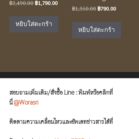
Original
Current
฿
2,490.00
฿
1,790.00
Original
Current
฿
1,350.00
฿
790.00
price
price
price
price
was:
is:
หยิบใส่ตะกร้า
was:
is:
฿2,490.00.
฿1,790.00.
หยิบใส่ตะกร้า
฿1,350.00.
฿790.00.
สอบถามเพิ่มเติม/สั่งซื้อ Line : พิมพ์หรือคลิกที่
นี่
@Worasri
ติดตามความเคลื่อนไหวและอัพเดทข่าวสารได้ที่