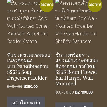
ลดราคา!
ลดราคา!
ที่แขวนขวดแชมพูสบู่
ชั้นวางพร้อมราว
เหลวติดผนัง
แขวนผ้าเจาะติดผนัง
แบบ2ขวดสีทองด้าน
สีทองอ่อนยาว60ซม.
SS625 Soap
SS56 Round Towel
Dispenser Holder
Bar Hanger Wall
Mounted
Original
Current
฿
590.00
฿
390.00
Original
Curren
฿
3,750.00
price
price
฿
2,490.00
price
price
was:
is:
หยิบใส่ตะกร้า
was:
is:
฿590.00.
฿390.00.