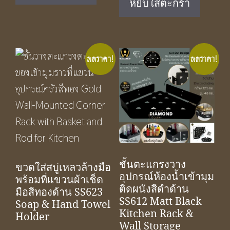
หยิบใส่ตะกร้า
฿3,750.00.
฿2,490.
ลดราคา!
ลดราคา!
ชั้นตะแกรงวาง
ขวดใส่สบู่เหลวล้างมือ
อุปกรณ์ห้องน้ำเข้ามุม
พร้อมที่แขวนผ้าเช็ด
ติดผนังสีดำด้าน
มือสีทองด้าน SS623
SS612 Matt Black
Soap & Hand Towel
Kitchen Rack &
Holder
Wall Storage