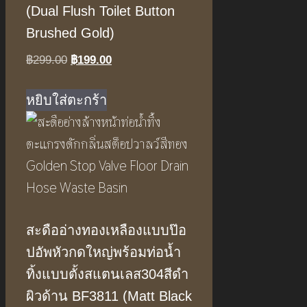
(Dual Flush Toilet Button
Brushed Gold)
Original
Current
฿
299.00
฿
199.00
price
price
was:
is:
หยิบใส่ตะกร้า
฿299.00.
฿199.00.
สะดืออ่างทองเหลืองแบบป๊อ
ปอัพหัวกดใหญ่พร้อมท่อน้ำ
ทิ้งแบบตั้งสแตนเลส304สีดำ
ผิวด้าน BF3811 (Matt Black