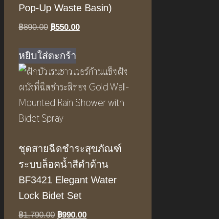
Pop-Up Waste Basin)
Original
Current
฿
890.00
฿
550.00
price
price
was:
is:
หยิบใส่ตะกร้า
฿890.00.
฿550.00.
ชุดสายฉีดชำระสุขภัณฑ์
ระบบล็อคน้ำสีดำด้าน
BF3421 Elegant Water
Lock Bidet Set
Original
Current
฿
1,790.00
฿
990.00