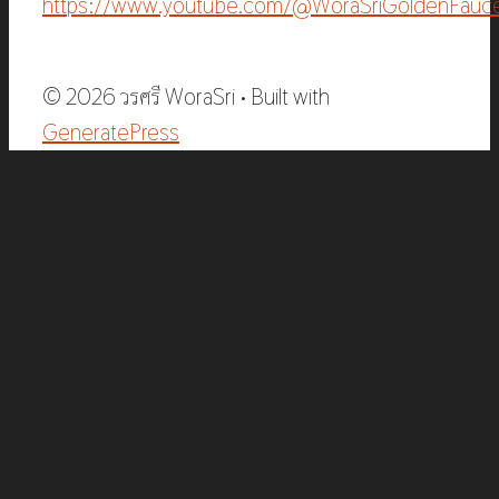
https://www.youtube.com/@WoraSriGoldenFauc
© 2026 วรศรี WoraSri
• Built with
GeneratePress