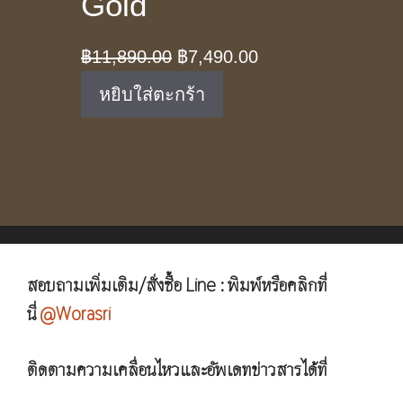
Gold
Original
Current
฿
11,890.00
฿
7,490.00
price
price
หยิบใส่ตะกร้า
was:
is:
฿11,890.00.
฿7,490.00.
สอบถามเพิ่มเติม/สั่งซื้อ Line : พิมพ์หรือคลิกที่
นี่
@Worasri
ติดตามความเคลื่อนไหวและอัพเดทข่าวสารได้ที่