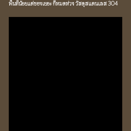
พื้นที่น้อยแต่ของเยอะ ก็หมดห่วง วัสดุสแตนเลส 304