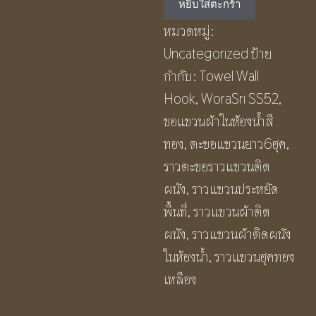
หยิบใส่ตะกร้า
แขวน
หมวดหมู่:
ผ้า
Uncategorized
ป้าย
ใน
กำกับ:
Towel Wall
ห้องน้ำ
Hook
,
WoraSri SS52
,
สี
ขอแขวนผ้าในห้องน้ำสี
ทอง
ทอง
,
ตะขอแขวนยาว6ฮุค
,
Towel
ราวตะขอราวแขวนติด
Wall
ผนัง
,
ราวแขวนประหยัด
Hook
พื้นที่
,
ราวแขวนผ้าติด
SS52
ผนัง
,
ราวแขวนผ้าติดผนัง
ชิ้น
ในห้องน้ำ
,
ราวแขวนฮุคทอง
เหลือง