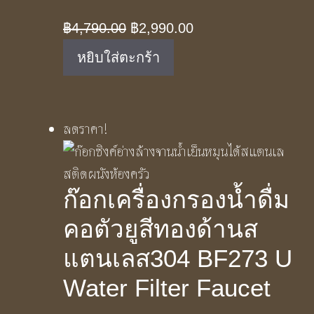
Original
Current
฿
4,790.00
฿
2,990.00
price
price
หยิบใส่ตะกร้า
was:
is:
฿4,790.00.
฿2,990.00.
ลดราคา!
ก๊อกเครื่องกรองน้ำดื่ม
คอตัวยูสีทองด้านส
แตนเลส304 BF273 U
Water Filter Faucet