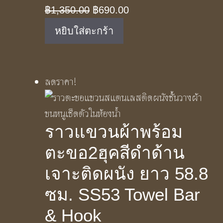
Original
Current
฿
1,350.00
฿
690.00
price
price
หยิบใส่ตะกร้า
was:
is:
฿1,350.00.
฿690.00.
ลดราคา!
ราวแขวนผ้าพร้อม
ตะขอ2ฮุคสีดำด้าน
เจาะติดผนัง ยาว 58.8
ซม. SS53 Towel Bar
& Hook