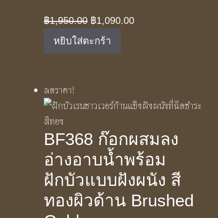
Original
Current
฿
1,950.00
฿
1,090.00
price
price
หยิบใส่ตะกร้า
was:
is:
฿1,950.00.
฿1,090.00.
ลดราคา!
BF368 ก๊อกผสมลง
อ่างอาบน้ำพร้อม
ฝักบัวแบบฝังผนัง สี
ทองผิวด้าน Brushed