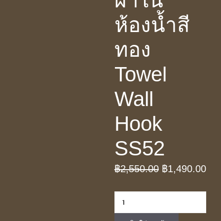
ผ้าใน
ห้องน้ำสี
ทอง
Towel
Wall
Hook
SS52
Original
Cur
฿
2,550.00
฿
1,490.00
price
pri
จำนวน
was:
is:
ขอ
฿2,550.00.
฿1,