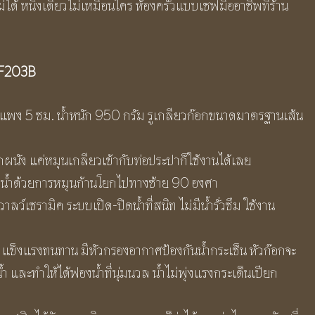
่ได้ หนึ่งเดียวไม่เหมือนใคร ห้องครัวแบบเชฟมืออาชีพที่ร้าน
 BF203B
ำแพง 5 ซม. น้ำหนัก 950 กรัม รูเกลียวก๊อกขนาดมาตรฐานเส้น
ผนัง แค่หมุนเกลียวเข้ากับท่อประปาก็ใช้งานได้เลย
ดน้ำด้วยการหมุนก้านโยกไปทางซ้าย 90 องศา
์เซรามิค ระบบเปิด-ปิดน้ำที่สนิท ไม่มีน้ำรั่วซึม ใช้งาน
ข็งแรงทนทาน มีหัวกรองอากาศป้องกันน้ำกระเซ็น หัวก๊อกจะ
และทำให้ได้ฟองน้ำที่นุ่มนวล น้ำไม่พุ่งแรงกระเด็นเปียก