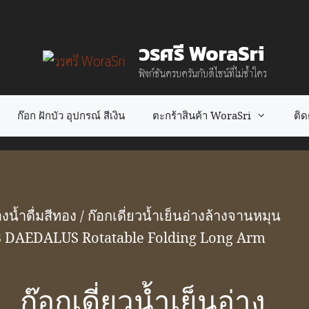
วรศรี WoraSri
ฟังก์ชันครบครันกับดีไซน์ที่ไม่ซ้ำใคร
ก๊อก ฝักบัว อุปกรณ์ สีเงิน
ตะกร้าสินค้า WoraSri
ติดต
งน้ำดื่มสีทอง
/ ก๊อกเดี่ยวน้ำเย็นอ่างล้างจานหมุน
3B DAEDALUS Rotatable Folding Long Arm
ก๊อกเดี่ยวน้ำเย็นอ่าง