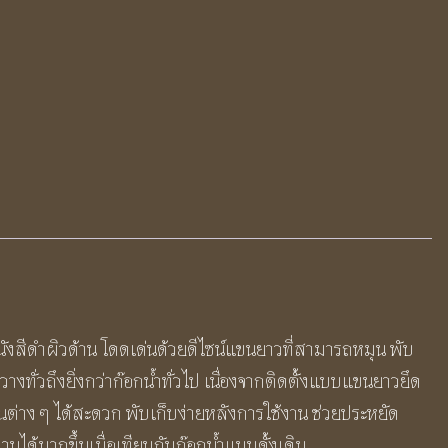
ผนัง
สี
ดำ
ผิว
ด้าน
BF203B
DAEDALUS
Rotatable
Folding
Long
Arm
นังสีดำผิวด้าน โดดเด่นด้วยดีไซน์แขนยาวที่สามารถหมุน พับ
Faucet
ทั่วถึงยิ่งกว่าก๊อกน้ำทั่วไป เนื่องจากติดตั้งแบบแขนยาวยึด
ชิ้น
ณต่าง ๆ ได้สะดวก พับเก็บง่ายหลังการใช้งาน ช่วยประหยัด
ได้มากขึ้นเมื่อเทียบกับก๊อกน้ำแบบดั้งเดิม