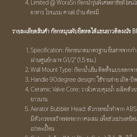
Limited @ WoraSri ก๊อกน้ำรุ่นพิเศษหาซื้อที่ไหนไม
อาหาร โรงแรม คาเฟ่ บ้าน ต้องมี
รายละเอียดสินค้า ก๊อกหมุนพับยืดหดได้แขนยาวติดผนัง
Specification: ก๊อกขนาดมาตรฐาน ยื่นห่างจากก
ผ่านศูนย์กลาง G1/2″ (1.5 ซม.)
Wall Mount Type: ก๊อกน้ำเย็น ติดตั้งแบบออกจาก
Handle 90degree design: ใช้งานง่าย เปิด-ปิ
Ceramic Valve Core: วาล์วควบคุมน้ำ ผลิตด้วยวาลว
ยาวนาน
Aerator Bubbler Head: ตัวกรองน้ำทำจาก ABS แ
มีตัวกรองสร้างฟองอากาศผสม เพื่อช่วยประหยัดน้ำ 
เปรอะเปื้อน