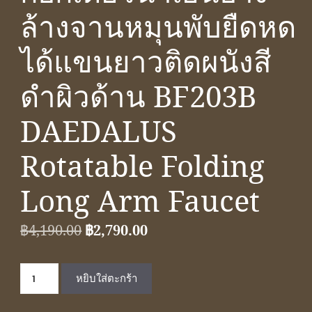
ล้างจานหมุนพับยืดหด
ได้แขนยาวติดผนังสี
ดำผิวด้าน BF203B
DAEDALUS
Rotatable Folding
Long Arm Faucet
Original
Current
฿
4,190.00
฿
2,790.00
price
price
จำนวน
was:
is:
หยิบใส่ตะกร้า
ก๊อก
฿4,190.00.
฿2,790.00.