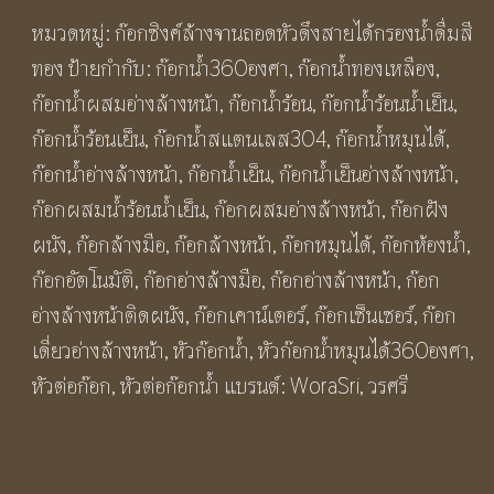
เดี่ยว
หมวดหมู่:
ก๊อกซิงค์ล้างจานถอดหัวดึงสายได้กรองน้ำดื่มสี
น้ำ
ทอง
ป้ายกำกับ:
ก๊อกน้ำ360องศา
,
ก๊อกน้ำทองเหลือง
,
เย็น
ก๊อกน้ำผสมอ่างล้างหน้า
,
ก๊อกน้ำร้อน
,
ก๊อกน้ำร้อนน้ำเย็น
,
อ่าง
ก๊อกน้ำร้อนเย็น
,
ก๊อกน้ำสแตนเลส304
,
ก๊อกน้ำหมุนได้
,
ล้าง
ก๊อกน้ำอ่างล้างหน้า
,
ก๊อกน้ำเย็น
,
ก๊อกน้ำเย็นอ่างล้างหน้า
,
จาน
ก๊อกผสมน้ำร้อนน้ำเย็น
,
ก๊อกผสมอ่างล้างหน้า
,
ก๊อกฝัง
หมุน
ผนัง
,
ก๊อกล้างมือ
,
ก๊อกล้างหน้า
,
ก๊อกหมุนได้
,
ก๊อกห้องน้ำ
,
พับ
ก๊อกอัตโนมัติ
,
ก๊อกอ่างล้างมือ
,
ก๊อกอ่างล้างหน้า
,
ก๊อก
ยืด
อ่างล้างหน้าติดผนัง
,
ก๊อกเคาน์เตอร์
,
ก๊อกเซ็นเซอร์
,
ก๊อก
หด
เดี่ยวอ่างล้างหน้า
,
หัวก๊อกน้ำ
,
หัวก๊อกน้ำหมุนได้360องศา
,
ได้
หัวต่อก๊อก
,
หัวต่อก๊อกน้ำ
แบรนด์:
WoraSri
,
วรศรี
แขน
ยาว
ติด