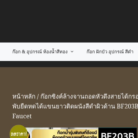
Skip
to
content
ก๊อก & อุปกรณ์ ห้องน้ำสีทอง
ก๊อก ฝักบัว อุปกรณ์ สีดำ
หน้าหลัก
/
ก๊อกซิงค์ล้างจานถอดหัวดึงสายได้กรอ
พับยืดหดได้แขนยาวติดผนังสีดำผิวด้าน BF20
Faucet
ลดราคา!