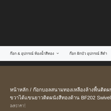
Skip
to
content
ก๊อก & อุปกรณ์ ห้องน้ำสีทอง
ก๊อก ฝักบัว อุปกรณ์ สีดำ
หน้าหลัก
/
ก๊อกบอลสนามทองเหลืองล้างพื้นติดผน
ขวาได้แขนยาวติดผนังสีทองด้าน BF202 Swivel
ลดราคา!