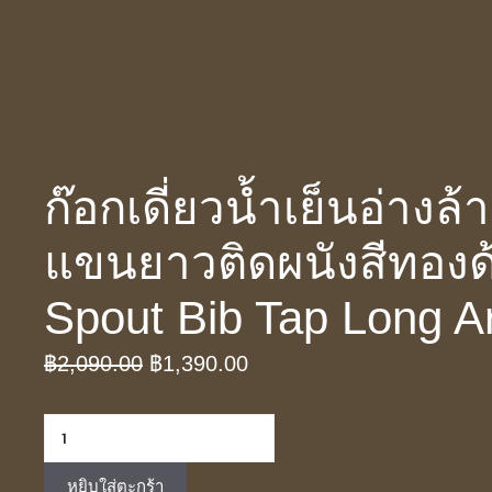
ก๊อกเดี่ยวน้ำเย็นอ่าง
แขนยาวติดผนังสีทองด
Spout Bib Tap Long A
Original
Current
฿
2,090.00
฿
1,390.00
price
price
จำนวน
was:
is:
ก๊อก
฿2,090.00.
฿1,390.00.
หยิบใส่ตะกร้า