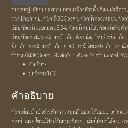
เดี่ยว
หมวดหมู่:
ก๊อกบอลสนามทองเหลืองล้างพื้นติดผนังสีทอง
น้ำ
ทอง
ป้ายกำกับ:
ก๊อกน้ำ360องศา
,
ก๊อกน้ำทองเหลือง
,
ก๊อก
เย็น
เย็น
,
ก๊อกน้ำสแตนเลส304
,
ก๊อกน้ำหมุนได้
,
ก๊อกน้ำอ่างล้า
อ่าง
เย็น
,
ก๊อกผสมอ่างล้างหน้า
,
ก๊อกฝังผนัง
,
ก๊อกล้างมือ
,
ก๊อก
ล้าง
มือ
,
ก๊อกอ่างล้างหน้า
,
ก๊อกอ่างล้างหน้าติดผนัง
,
ก๊อกเคาน์เ
จาน
น้ำหมุนได้360องศา
,
หัวต่อก๊อก
,
หัวต่อก๊อกน้ำ
แบรนด์:
Wo
หมุน
คำอธิบาย
ซ้าย
บทวิจารณ์ (0)
ขวา
ได้
คำอธิบาย
แขน
ยาว
ก๊อกเดี่ยวน้ำเย็นอ่างล้างจานหมุนซ้ายขวาได้แขนยาวติดผน
ติด
จากกำแพง โดยมีฟังก์ชันหมุนซ้ายขวาเพื่อให้การใช้งานสะดว
ผนัง