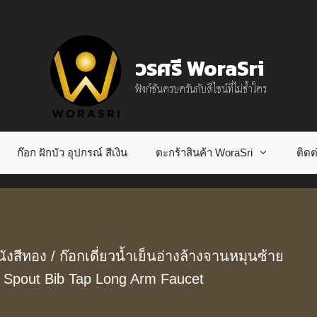
วรศรี WoraSri
ฟังก์ชันครบครันกับดีไซน์ที่ไม่ซ้ำใคร
ก๊อก ฝักบัว อุปกรณ์ สีเงิน
ตะกร้าสินค้า WoraSri
ติดต่
ังสีทอง
/ ก๊อกเดี่ยวน้ำเย็นอ่างล้างจานหมุนซ้าย
 Spout Bib Tap Long Arm Faucet