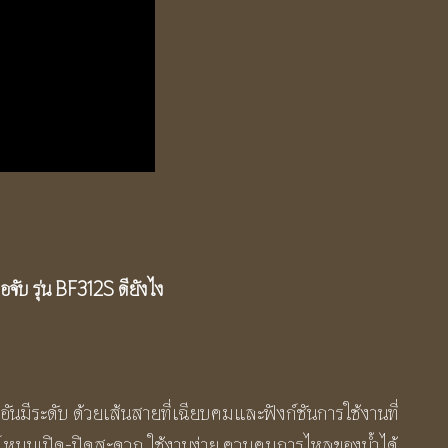
อจับ รุ่น BF312S ดียังไง
ันมีระดับ ด้วยเส้นสายที่เฉียบคมและฟังก์ชันการใช้งานที่
 หมุนเปิด-ปิดสะดวก ใช้งานง่าย ควบคุมการไหลของน้ำได้