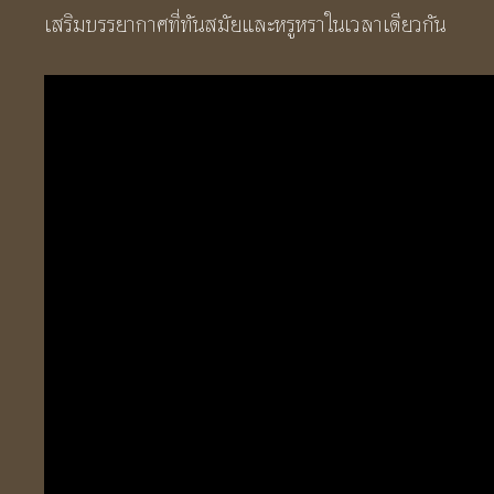
เสริมบรรยากาศที่ทันสมัยและหรูหราในเวลาเดียวกัน