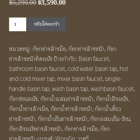
Original
Current
฿
5,290.00
฿
3,590.00
price
price
จำนวน
was:
is:
หยิบใส่ตะกร้า
ก๊อก
฿5,290.00.
฿3,590.00.
อ่างล้างหน้า
หมวดหมู่:
ก๊อกอ่างล้างมือ
,
ก๊อกอ่างล้างหน้า
,
ก๊อก
เซ็นเตอร์8นิ้ว2มือ
อ่างล้างหน้าติดผนัง
ป้ายกำกับ:
Basin faucet
,
จับ
bathroom basin faucet
,
cold water basin tap
,
hot
สี
and cold mixer tap
,
mixer basin faucet
,
single-
เงิน
handle basin tap
,
wash basin tap
,
washbasin faucet
,
ผิว
ก๊อกซ่อนผนัง
,
ก๊อกน้ำผสมอ่างล้างหน้า
,
ก๊อกน้ำฝังผนัง
,
เงา
ก๊อกน้ำอ่างล้างมือ
,
ก๊อกน้ำอ่างล้างหน้า
,
ก๊อกน้ำเดี่ยว
รูป
อ่างล้างหน้า
,
ก๊อกน้ำเย็นอ่างล้างหน้า
,
ก๊อกผสมเย็น-ร้อน
,
กากบาท
ก๊อกฝังผนังอ่างล้างหน้า
,
ก๊อกอ่างล้างมือ
,
ก๊อก
น้ำ
อ่างล้างหน้า
แบรนด์:
WoraSri
,
วรศรี