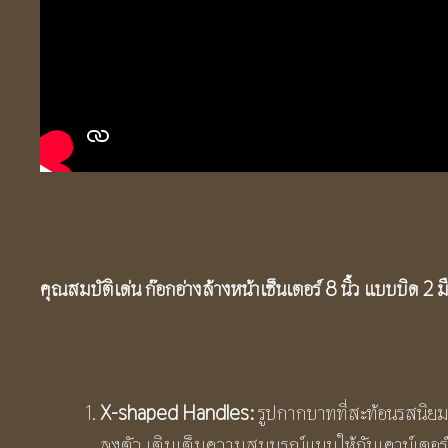
คุณสมบัติเด่น ก๊อกอ่างล้างหน้าเซ็นเตอร์
8 นิ้ว แบบบิด 2 มื
X-shaped Handles:
รูปกากบาทที่สะท้อนรสนิยมอ
ลงตัว เติมเต็มความสมบูรณ์แบบให้กับเคาน์เตอร์