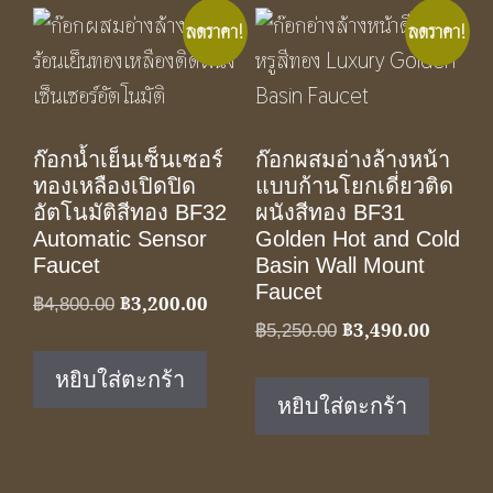
ลดราคา!
ลดราคา!
ก๊อกน้ำเย็นเซ็นเซอร์
ก๊อกผสมอ่างล้­างหน้า
ทองเหลืองเปิดปิด
แบบก้านโยกเดี่ยวติด
อัตโนมัติสีทอง BF32
ผนังสีทอง BF31
Automatic Sensor
Golden Hot and Cold
Faucet
Basin Wall Mount
Faucet
฿
3,200.00
Original
Current
฿
4,800.00
฿
3,490.00
Original
Current
฿
5,250.00
price
price
price
price
was:
is:
หยิบใส่ตะกร้า
was:
is:
฿4,800.00.
฿3,200.00.
หยิบใส่ตะกร้า
฿5,250.00.
฿3,490.