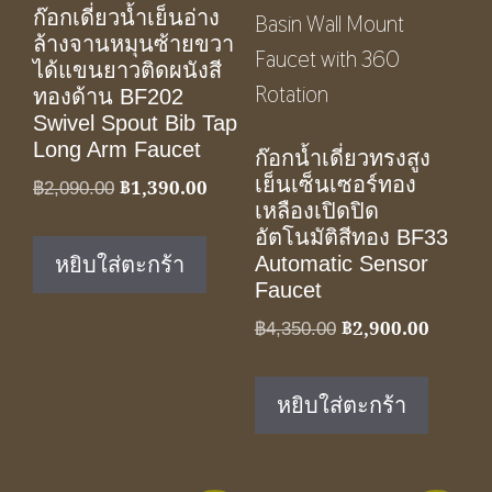
ก๊อกเดี่ยวน้ำเย็นอ่าง
ล้างจานหมุนซ้ายขวา
ได้แขนยาวติดผนังสี
ทองด้าน BF202
Swivel Spout Bib Tap
Long Arm Faucet
ก๊อกน้ำเดี่ยวทรงสูง
เย็นเซ็นเซอร์ทอง
฿
1,390.00
Original
Current
฿
2,090.00
เหลืองเปิดปิด
price
price
อัตโนมัติสีทอง BF33
was:
is:
Automatic Sensor
หยิบใส่ตะกร้า
฿2,090.00.
฿1,390.00.
Faucet
฿
2,900.00
Original
Current
฿
4,350.00
price
price
was:
is:
หยิบใส่ตะกร้า
฿4,350.00.
฿2,900.