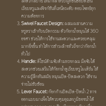
สะดวกสบาย เหมาะสำหรับผู้ที่ชื่นชอบดีไซน์
เรียบหรูและฟังก์ชันที่เหนือระดับ ตอบโจทย์ทุก
ความต้องการ
Swivel Faucet Design:
ผสมผสานความ
หรูหราเข้ากับนวัตกรรม ตัวก๊อกน้ำหมุนได้ 360
องศา ช่วยให้การใช้งานสะดวกและครอบคลุม
มากยิ่งขึ้น ทำให้การชำระล้างทั่วถึงกว่าก๊อกน้ำ
ทั่วไป
Handle:
ดีไซน์ด้ามจับด้ามทรงกลม มือจับได้
สะดวกช่วยเสริมให้ก๊อกน้ำดูเรียบหรูโมเดิร์น ให้
ความรู้สึกทันสมัย หมุนเปิด-ปิดสะดวก ใช้งาน
ง่ายไม่ซับซ้อน
Lever Faucet:
ก๊อกก้านปัดเปิด-ปิดน้ำ 2 ทาง
ออกแบบมาเพื่อให้ควบคุมอุณหภูมิของน้ำได้