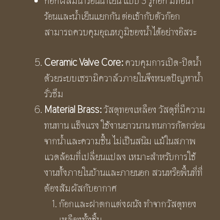
ก๊อกผสมน้ำร้อนน้ำเย็น แบบ 3 รูก๊อก มีท่อน้ำ
ร้อนและน้ำเย็นแยกกัน ต่อเข้ากับตัวก๊อก
สามารถควบคุมอุณหภูมิของน้ำได้อย่างอิสระ
Ceramic Valve Core:
ควบคุมการเปิด-ปิดน้ำ
ด้วยระบบเซรามิควาล์วภายในจึงหมดปัญหาน้ำ
รั่วซึม
Material Brass:
วัสดุทองเหลือง วัสดุที่มีความ
ทนทาน แข็งแรง ใช้งานยาวนาน ทนการกัดกร่อน
จากน้ำและความชื้น ไม่เป็นสนิม แม้ในสภาพ
แวดล้อมที่เปลี่ยนแปลง เหมาะสำหรับการใช้
งานทั้งภายในบ้านและภายนอก สวนหรือพื้นที่ที่
ต้องสัมผัสกับอากาศ
ก๊อกและฝาตกแต่งผนัง ทำจากวัสดุทอง
เหลืองทั้งชิ้น