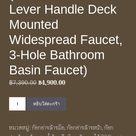
Lever Handle Deck
Mounted
Widespread Faucet,
3-Hole Bathroom
Basin Faucet)
฿
4,900.00
Original
Current
฿
7,390.00
price
price
จำนวน
was:
is:
หยิบใส่ตะกร้า
ก๊อก
฿7,390.00.
฿4,900.00.
ผสม
หมวดหมู่:
ก๊อกอ่างล้างมือ
,
ก๊อกอ่างล้างหน้า
,
ก๊อก
น้ำ