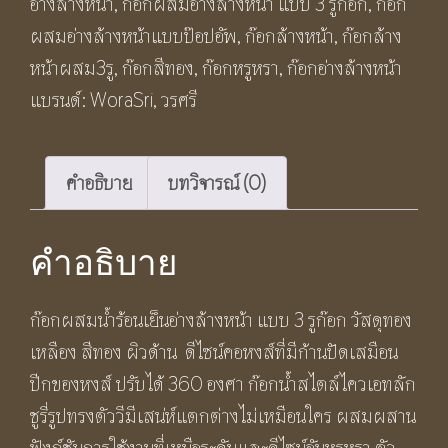
อ่างล้างหน้า
,
ก๊อกผสมอ่างล้างหน้า แบบ 3 รูก๊อก
,
ก๊อก
BF313
ผสมอ่างล้างหน้าแบบป๊อปอัพ
,
ก๊อกล้างหน้า
,
ก๊อกล้าง
(Brushed
หน้าผสม3รู
,
ก๊อกสีทอง
,
ก๊อกหรูหรา
,
ก๊อกอ่างล้างหน้า
Gold
แบรนด์:
WoraSri
,
วรศรี
Two
Lever
Handle
คำอธิบาย
บทวิจารณ์ (0)
Deck
Mounted
คำอธิบาย
Widespread
Faucet,
ก๊อกผสมน้ำร้อนเย็นอ่างล้างหน้า แบบ 3 รูก๊อก วัสดุทอง
3-
เหลือง สีทอง ผิวด้าน ดีไซน์คอหงส์ที่มีก้านปัดเสมือน
Hole
ปีกของหงส์ ปรับได้ 360 องศา ก๊อกน้ำสไตล์ไควเอทลัก
Bathroom
ชูรี่รูปทรงตัววีมีเสน่ห์แตกต่างไม่เหมือนใคร ผสมผสาน
Basin