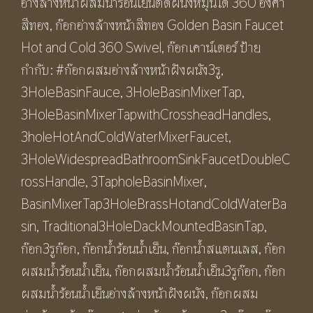
อ่างล้างหน้าผสมน้ำร้อนเย็นติดผนังหมุนได้ 360 องศา
ร้อน
สีทอง
,
ก๊อกอ่างล้างหน้าสีทอง Golden Basin Faucet
เย็น
Hot and Cold 360 Swivel
,
ก๊อกเคาน์เตอร์
ป้าย
อ่างล้างหน้า
กำกับ:
#ก๊อกผสมอ่างล้างหน้าฝังผนัง3รู
,
แบบ
3HoleBasinFauce
,
3HoleBasinMixerTap
,
3
3HoleBasinMixerTapwithCrossheadHandles
,
รู
3holeHotAndColdWaterMixerFaucet
,
ก๊อก
3HoleWidespreadBathroomSinkFaucetDoubleC
วัสดุ
rossHandle
,
3TapholeBasinMixer
,
ทอง
BasinMixerTap3HoleBrassHotandColdWaterBa
เหลือง
sin
,
Traditional3HoleDackMountedBasinTap
,
สี
ก๊อก3รูก๊อก
,
ก๊อกน้ำร้อนน้ำเย็น
,
ก๊อกน้ำสแตนเลส
,
ก๊อก
ทอง
ผสมน้ำร้อนน้ำเย็น
,
ก๊อกผสมน้ำร้อนน้ำเย็น3รูก๊อก
,
ก๊อก
ผิว
ผสมน้ำร้อนน้ำเย็นอ่างล้างหน้าฝังผนัง
,
ก๊อกผสม
ด้าน