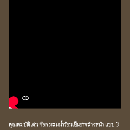
คุณสมบัติเด่น ก๊อกผสมน้ำร้อนเย็นอ่างล้างหน้า แบบ 3