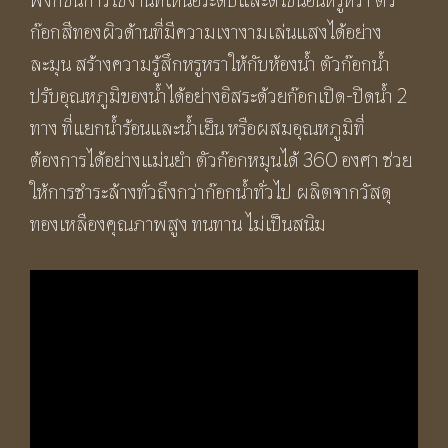
ฟังก์ชันการใช้งานที่เหนือระดับและดีไซน์อันหรูหรา ตัว
Faucet)
ก๊อกสีทองผิวด้านที่มีความเงางามเล่นแสงได้อย่าง
ชิ้น
ละมุน สร้างความรู้สึกหรูหราให้กับห้องน้ำ ตัวก๊อกน้ำ
ปรับอุณหภูมิของน้ำได้อย่างอิสระด้วยก๊อกเปิด-ปิดน้ำ 2
ทาง ที่แยกน้ำร้อนและน้ำเย็น หรือผสมอุณหภูมิที่
ต้องการได้อย่างแม่นยำ ตัวก๊อกหมุนได้ 360 องศา ช่วย
ให้การชำระล้างทั่วถึงกว่าก๊อกน้ำทั่วไป ผลิตจากวัสดุ
ทองเหลืองคุณภาพสูง ทนทาน ไม่เป็นสนิม