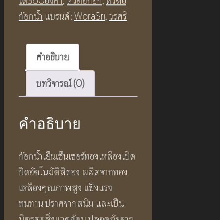
ได้360องศา
,
หัวต่อก๊อก
,
หัวต่อ
ก๊อกน้ำ
แบรนด์:
WoraSri
,
วรศรี
คำอธิบาย
บทวิจารณ์ (0)
คำอธิบาย
ก๊อกน้ำเย็นเซ็นเซอร์ทองเหลืองเปิด
ปิดอัตโนมัติสีทอง ผลิตจากทอง
เหลืองคุณภาพสูง แข็งแรง
ทนทาน ปราศจากสนิม และเป็น
มิตรต่อสิ่งแวดล้อม ปลอดภัยจาก