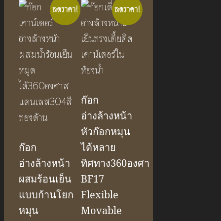
ลดราคา!
ลดราคา!
ก๊อก
อ่างล้างหน้า
หัวก๊อกหมุน
ก๊อก
ได้หลาย
อ่างล้างหน้า
ทิศทาง360องศา
ผสมร้อนเย็น
BF17
แบบก้านโยก
Flexible
หมุน
Movable