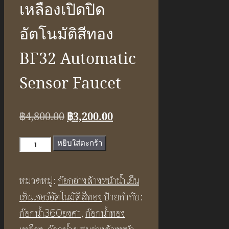
เหลืองเปิดปิด
อัตโนมัติสีทอง
BF32 Automatic
Sensor Faucet
Original
Current
฿
4,800.00
฿
3,200.00
price
price
จำนวน
หยิบใส่ตะกร้า
was:
is:
ก๊อก
฿4,800.00.
฿3,200.00.
น้ำ
หมวดหมู่:
ก๊อกอ่างล้างหน้าน้ำเย็น
เย็น
เซ็นเซอร์อัตโนมัติสีทอง
ป้ายกำกับ:
เซ็นเซอร์
ก๊อกน้ำ360องศา
,
ก๊อกน้ำทอง
ทอง