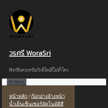
Skip
to
content
วรศรี WoraSri
ฟังก์ชันครบครันกับดีไซน์ที่ไม่ซ้ำใคร
Menu
หน้าหลัก
/
ก๊อกอ่างล้างหน้า
น้ำเย็นเซ็นเซอร์อัตโนมัติสี