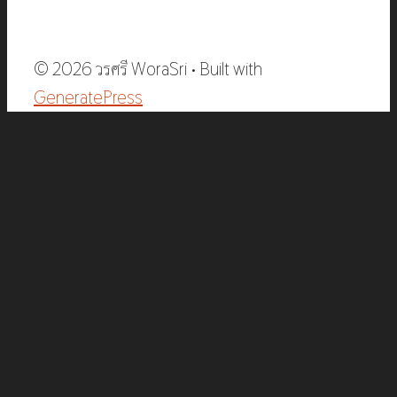
© 2026 วรศรี WoraSri
• Built with
GeneratePress