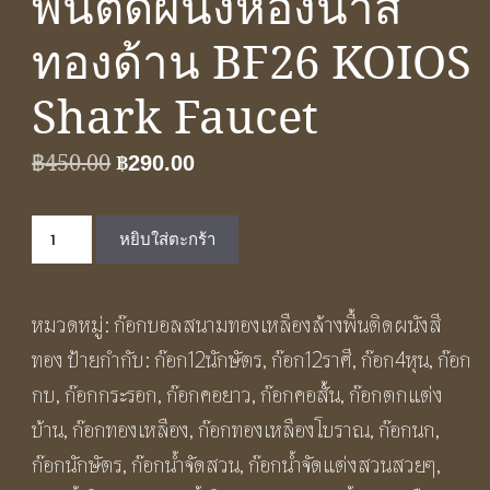
พื้นติดผนังห้องน้ำสี
ทองด้าน BF26 KOIOS
Shark Faucet
Original
Current
฿
450.00
฿
290.00
price
price
จำนวน
was:
is:
หยิบใส่ตะกร้า
ก๊อก
฿450.00.
฿290.00.
น้ำ
หมวดหมู่:
ก๊อกบอลสนามทองเหลืองล้างพื้นติดผนังสี
เย็น
ทอง
ป้ายกำกับ:
ก๊อก12นักษัตร
,
ก๊อก12ราศี
,
ก๊อก4หุน
,
ก๊อก
คอ
กบ
,
ก๊อกกระรอก
,
ก๊อกคอยาว
,
ก๊อกคอสั้น
,
ก๊อกตกแต่ง
สั้น
บ้าน
,
ก๊อกทองเหลือง
,
ก๊อกทองเหลืองโบราณ
,
ก๊อกนก
,
ล้าง
ก๊อกนักษัตร
,
ก๊อกน้ำจัดสวน
,
ก๊อกน้ำจัดแต่งสวนสวยๆ
,
พื้น