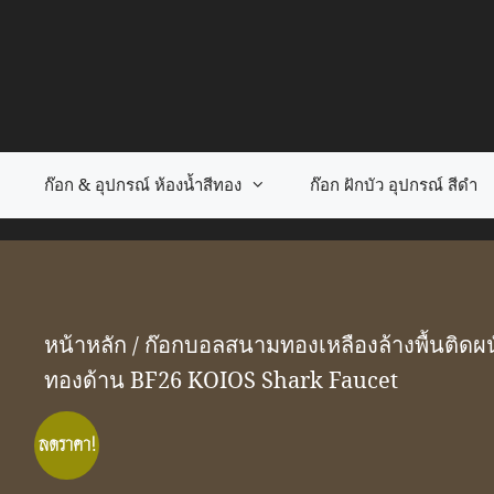
Skip
to
content
ก๊อก & อุปกรณ์ ห้องน้ำสีทอง
ก๊อก ฝักบัว อุปกรณ์ สีดำ
หน้าหลัก
/
ก๊อกบอลสนามทองเหลืองล้างพื้นติดผน
ทองด้าน BF26 KOIOS Shark Faucet
ลดราคา!