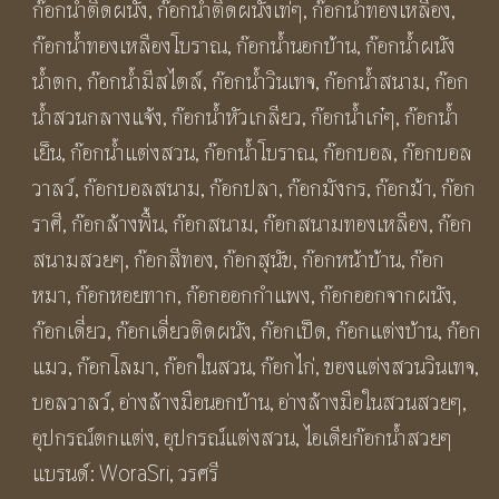
ก๊อกน้ำติดผนัง
,
ก๊อกน้ำติดผนังเท่ๆ
,
ก๊อกน้ำทองเหลือง
,
ติด
ก๊อกน้ำทองเหลืองโบราณ
,
ก๊อกน้ำนอกบ้าน
,
ก๊อกน้ำผนัง
ผนัง
น้ำตก
,
ก๊อกน้ำมีสไตล์
,
ก๊อกน้ำวินเทจ
,
ก๊อกน้ำสนาม
,
ก๊อก
ห้องน้ำ
น้ำสวนกลางแจ้ง
,
ก๊อกน้ำหัวเกลียว
,
ก๊อกน้ำเก๋ๆ
,
ก๊อกน้ำ
สี
เย็น
,
ก๊อกน้ำแต่งสวน
,
ก๊อกน้ำโบราณ
,
ก๊อกบอล
,
ก๊อกบอล
ทอง
วาลว์
,
ก๊อกบอลสนาม
,
ก๊อกปลา
,
ก๊อกมังกร
,
ก๊อกม้า
,
ก๊อก
ด้าน
ราศี
,
ก๊อกล้างพื้น
,
ก๊อกสนาม
,
ก๊อกสนามทองเหลือง
,
ก๊อก
BF26
สนามสวยๆ
,
ก๊อกสีทอง
,
ก๊อกสุนัข
,
ก๊อกหน้าบ้าน
,
ก๊อก
KOIOS
หมา
,
ก๊อกหอยทาก
,
ก๊อกออกกำแพง
,
ก๊อกออกจากผนัง
,
Shark
ก๊อกเดี่ยว
,
ก๊อกเดี่ยวติดผนัง
,
ก๊อกเป็ด
,
ก๊อกแต่งบ้าน
,
ก๊อก
Faucet
แมว
,
ก๊อกโลมา
,
ก๊อกในสวน
,
ก๊อกไก่
,
ของแต่งสวนวินเทจ
,
ชิ้น
บอลวาลว์
,
อ่างล้างมือนอกบ้าน
,
อ่างล้างมือในสวนสวยๆ
,
อุปกรณ์ตกแต่ง
,
อุปกรณ์แต่งสวน
,
ไอเดียก๊อกน้ำสวยๆ
แบรนด์:
WoraSri
,
วรศรี