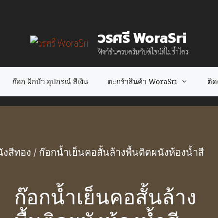
วรศรี WoraSri
ฟังก์ชันครบครันกับดีไซน์ที่ไม่ซ้ำใคร
ก๊อก ฝักบัว อุปกรณ์ สีเงิน
ตะกร้าสินค้า WoraSri
ติดต
ังสีทอง
/ ก๊อกน้ำเย็นคอสั้นล้างพื้นติดผนังห้องน้ำสี
ก๊อกน้ำเย็นคอสั้นล้าง