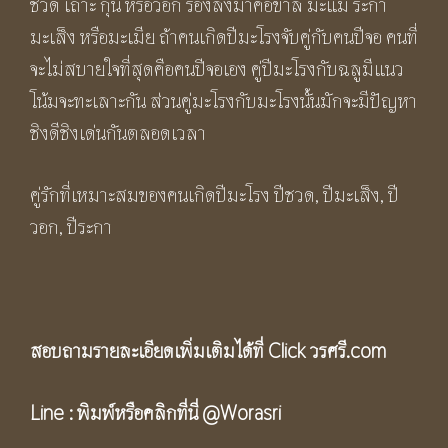
ชวด เถาะ กุน หรือวอก รองลงมาคือขาล มะแม ระกา
มะเส็ง หรือมะเมีย ถ้าคนเกิดปีมะโรงจับคู่กับคนปีจอ คนที่
จะไม่สบายใจที่สุดคือคนปีจอเอง คู่ปีมะโรงกับฉลูมีแนว
โน้มจะทะเลาะกัน ส่วนคู่มะโรงกับมะโรงนั้นมักจะมีปัญหา
ชิงดีชิงเด่นกันตลอดเวลา
คู่รักที่เหมาะสมของคนเกิดปีมะโรง ปีชวด, ปีมะเส็ง, ปี
วอก, ปีระกา
สอบถามรายละเอียดเพิ่มเติมได้ที่ Click
วรศรี.com
Line :
พิมพ์หรือคลิกที่นี่
@Worasri