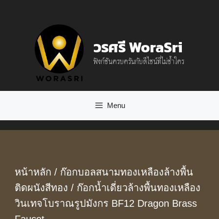
Skip
to
วรศรี WoraSri
content
ฟังก์ชันครบครันกับดีไซน์ที่ไม่ซ้ำใคร
Menu
หน้าหลัก
/
ก๊อกบอลสนามทองเหลืองล้างพื้น
ติดผนังสีทอง
/ ก๊อกน้ำเดี่ยวล้างพื้นทองเหลือง
วินเทจโบราณรูปมังกร BF12 Dragon Brass