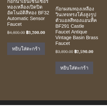
ก๊อกน้ำเย็นเซ็นเซอร์
ทองเหลืองเปิดปิด
ก๊อกผสมทองเหลือง
อัตโนมัติสีทอง BF32
วินเทจทรงโค้งสูงรูป
Automatic Sensor
ตัวแอลสีทองแอนทีค
Faucet
BF291 Castle
Faucet Antique
฿
3,200.00
Original
Current
฿
4,800.00
Vintage Basin Brass
price
price
Faucet
was:
is:
หยิบใส่ตะกร้า
฿
2,590.00
Original
Current
฿4,800.00.
฿3,200.00.
฿
3,890.00
price
price
was:
is:
หยิบใส่ตะกร้า
฿3,890.00.
฿2,590.