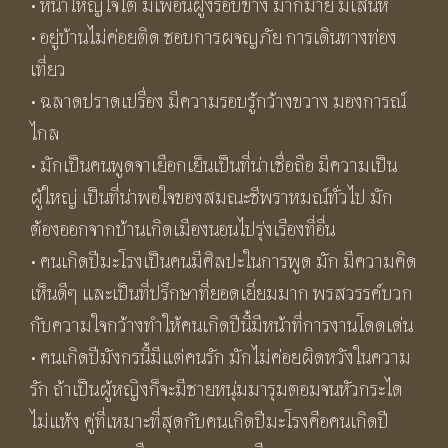
• หน้าใหญ่ใจโต มีเพื่อนฝูงรอบข้าง มากมาย มีเสน่ห์
• อยู่บ้านไม่ค่อยติด ชอบการผจญภัย การเดินทางท่อง
เที่ยว
• ฉลาดปราดเปรื่อง มีความรอบรู้กว้างขวาง มองการณ์
ไกล
• มักเป็นคนพูดจาเยือกเย็นเป็นที่น่าเชื่อถือ มีความเป็น
ผู้ใหญ่ เป็นที่น่าพอใจของสมณะชีพราหมณ์ทั่วไป มัก
ต้องออกจากบ้านเกิดเมืองนอนไปรุ่งเรืองที่อื่น
• คนเกิดปีมะโรงเป็นคนมีศิลปะในการพูด มัก มีความคิด
เห็นดีๆ และเป็นที่ปรึกษาที่ยอดเยี่ยมมาก พรสวรรค์บวก
กับความใจกว้างทำให้คนเกิดปีนี้มีหน้าที่การงานโดดเด่น
• คนเกิดปีมังกรนี้มีแต่คนรัก มักไม่ค่อยผิดหวังในความ
รัก ถ้าเป็นผู้หญิงก็จะมีชายหนุ่มมารุมตอมจนหัวกระได
ไม่แห้ง คู่ที่เหมาะที่สุดกับคนเกิดปีมะโรงคือคนเกิดปี