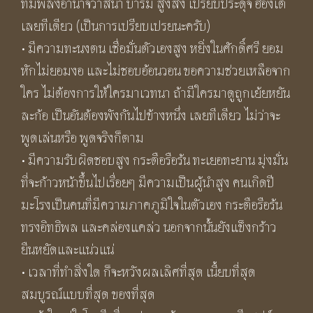
ที่มีพลังอำนาจวาสนา บารมี สูงส่ง เปรียบประดุจ ฮ่องเต้
เลยทีเดียว (เป็นการเปรียบเปรยนะครับ)
• มีความทะนงตน เชื่อมั่นตัวเองสูง หยิ่งในศักดิ์ศรี ยอม
หักไม่ยอมงอ และไม่ชอบอ้อนวอน ขอความช่วยเหลือจาก
ใคร ไม่ต้องการให้ใครมาเวทนา ถ้ามีใครมาดูถูกเย้ยหยัน
ละก้อ เป็นอันต้องพังกันไปข้างหนึ่ง เลยทีเดียว ไม่ว่าจะ
พูดเล่นหรือ พูดจริงก็ตาม
• มีความรับผิดชอบสูง กระตือรือร้น ทะเยอทะยาน มุ่งมั่น
ที่จะก้าวหน้าขึ้นไปเรื่อยๆ มีความเป็นผู้นำสูง คนเกิดปี
มะโรงเป็นคนที่มีความภาคภูมิใจในตัวเอง กระตือรือร้น
ทรงอิทธิพล และคล่องแคล่ว นอกจากนั้นยังแข็งกร้าว
ยืนหยัดและแน่วแน่
• เวลาที่ทำสิ่งใด ก็จะหวังผลเลิศที่สุด เนี้ยบที่สุด
สมบูรณ์แบบที่สุด ของที่สุด