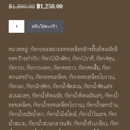
฿
1,250.00
Original
Current
฿
1,890.00
price
price
จำนวน
was:
is:
หยิบใส่ตะกร้า
ก๊อก
฿1,890.00.
฿1,250.00.
น้ำ
หมวดหมู่:
ก๊อกบอลสนามทองเหลืองล้างพื้นติดผนังสี
เดี่ยว
ทอง
ป้ายกำกับ:
ก๊อก12นักษัตร
,
ก๊อก12ราศี
,
ก๊อก4หุน
,
ล้าง
ก๊อกกบ
,
ก๊อกกระรอก
,
ก๊อกคอยาว
,
ก๊อกคอสั้น
,
ก๊อก
พื้น
ตกแต่งบ้าน
,
ก๊อกทองเหลือง
,
ก๊อกทองเหลืองโบราณ
,
ทอง
ก๊อกนก
,
ก๊อกนักษัตร
,
ก๊อกน้ำจัดสวน
,
ก๊อกน้ำจัดแต่ง
เหลือง
สวนสวยๆ
,
ก๊อกน้ำติดผนัง
,
ก๊อกน้ำติดผนังเท่ๆ
,
ก๊อกน้ำ
วิน
ทองเหลือง
,
ก๊อกน้ำทองเหลืองโบราณ
,
ก๊อกน้ำนอกบ้าน
,
เทจ
ก๊อกน้ำผนังน้ำตก
,
ก๊อกน้ำมีสไตล์
,
ก๊อกน้ำวินเทจ
,
ก๊อก
โบราณ
น้ำสนาม
,
ก๊อกน้ำสวนกลางแจ้ง
,
ก๊อกน้ำหัวเกลียว
,
ก๊อก
รูป