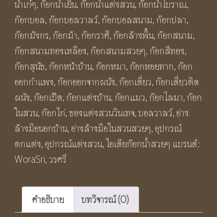
น้ำเก๋ๆ
,
ก๊อกน้ำเย็น
,
ก๊อกน้ำแต่งสวน
,
ก๊อกน้ำโบราณ
,
มังกร
ก๊อกบอล
,
ก๊อกบอลวาลว์
,
ก๊อกบอลสนาม
,
ก๊อกปลา
,
BF12
ก๊อกมังกร
,
ก๊อกม้า
,
ก๊อกราศี
,
ก๊อกล้างพื้น
,
ก๊อกสนาม
,
Dragon
ก๊อกสนามทองเหลือง
,
ก๊อกสนามสวยๆ
,
ก๊อกสีทอง
,
Brass
ก๊อกสุนัข
,
ก๊อกหน้าบ้าน
,
ก๊อกหมา
,
ก๊อกหอยทาก
,
ก๊อก
Faucet
ออกกำแพง
,
ก๊อกออกจากผนัง
,
ก๊อกเดี่ยว
,
ก๊อกเดี่ยวติด
ชิ้น
ผนัง
,
ก๊อกเป็ด
,
ก๊อกแต่งบ้าน
,
ก๊อกแมว
,
ก๊อกโลมา
,
ก๊อก
ในสวน
,
ก๊อกไก่
,
ของแต่งสวนวินเทจ
,
บอลวาลว์
,
อ่าง
ล้างมือนอกบ้าน
,
อ่างล้างมือในสวนสวยๆ
,
อุปกรณ์
ตกแต่ง
,
อุปกรณ์แต่งสวน
,
ไอเดียก๊อกน้ำสวยๆ
แบรนด์:
WoraSri
,
วรศรี
คำอธิบาย
บทวิจารณ์ (0)