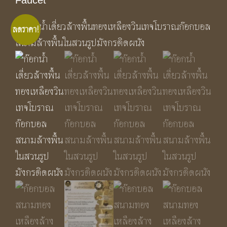
Faucet
ลดราคา!