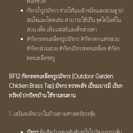
พลังชีวิต
ก๊อกน้ำรูปมังกร ช่วยให้มุมล้างมือและสวนดู น่า
สนใจและโดดเด่น สามารถใช้เป็น จุดไฮไลต์ใน
สวน เพื่อ เพิ่มเสน่ห์และดึงสายตา
#ก๊อกทองเหลืองรูปมังกร #ก๊อกตกแต่งสวน
#ก๊อกสวนสวย #ก๊อกมังกรทองเหลือง #ก๊อก
ทองเหลืองหรู
BF12 ก๊อกทองเหลืองรูปมังกร
(Outdoor Garden
Chicken Brass Tap)
มังกร ทรงพลัง เปี่ยมบารมี เรียก
ทรัพย์ ปกป้องบ้าน ใช้งานทนทาน
1. เสริมพลังบวกในบ้านตามศาสตร์ฮวงจุ้ย
มังกร
คือสัตว์มงคลอันดับหนึ่งในวัฒนธรรมจีน