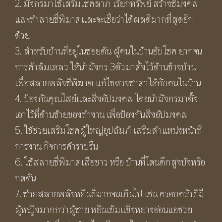
2. มังกรมาใช้เสริมโชคลาภ เรียกทรัพย์ สร้างชี่มงคล
และทำลายชี่พิฆาตและจะเชื่อว่าได้ผลดีมากที่สุดอีก
ด้วย
3. สำหรับบ้านที่อยู่ในซอยตัน ผู้คนในบ้านอับโชค ยากจน
การค้าล้มเหลว ให้นำมังกร 3ตัวมาตั้งไว้ด้านข้างบ้าน
เพื่อสลายพลังชี่พิฆาต แก้ไขดวงชาตาให้กับคนในบ้าน
4. ป้องกันคุณไสย์และสิ่งอัปมงคล โดยนำมังกรมาตั้ง
เอาไว้ที่ด้านซ้ายของทำงาน เพื่อป้องกันสิ่งอัปมงคล
5. ใช้ช่วยเสริมโชคผู้ใหญ่อุปถัมภ์ เสริมตำแหน่งหน้าที่
การงาน กิจการค้าราบรื่น
6. ใช้สลายชี่พิฆาตเสือขาว หรือ บ้านที่โดนตึกสูงบังหรือ
กดดัน
7. ช่วยสลายพลังหยินที่มากจนเกินไป เช่น ครอบครัวที่มี
ผู้หญิงมากกว่าผู้ชาย หยินเข้มแข็งหยางอ่อนแอช่วย