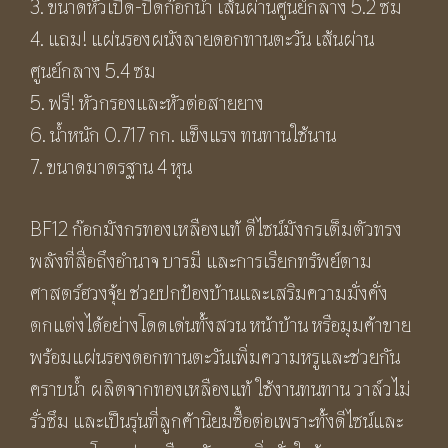
3. ขนาดหัวเปิด-ปิดก๊อกน้ำ เส้นผ่านศูนย์กลาง 5.2 ซม
4. แถม! แผ่นรองผนังลายดอกทานตะวัน เส้นผ่าน
ศูนย์กลาง 5.4 ซม
5. ฟรี! หัวกรองและหัวต่อสายยาง
6. น้ำหนัก 0.717 กก. แข็งแรง ทนทานใช้นาน
7. ขนาดมาตรฐาน 4 หุน
BF12 ก๊อกมังกรทองเหลืองแท้ ดีไซน์มังกรเต็มตัวทรง
พลังที่สื่อถึงอำนาจ บารมี และการเรียกทรัพย์ตาม
ศาสตร์ฮวงจุ้ย ช่วยปกป้องบ้านและเสริมความมั่งคั่ง
ตกแต่งได้อย่างโดดเด่นทั้งสวน หน้าบ้าน หรือมุมค้าขาย
พร้อมแผ่นรองดอกทานตะวันเพิ่มความหรูและช่วยกัน
คราบน้ำ ผลิตจากทองเหลืองแท้ ใช้งานทนทาน วาล์วไม่
รั่วซึม และเป็นรุ่นที่ลูกค้านิยมซื้อต่อเพราะทั้งดีไซน์และ