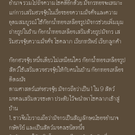
อำนาจ รวมไปถึงความโชคดีอีกด้วย มังกรทองจะเหมาะ
แก่การเสริมฮวงจุ้ยในเรื่องของความมั่งคั่งและความ
อุดมสมบูรณ์ ใช้ก๊อกน้ำทองเหลืองรูปมังกรช่วยเพิ่มมุม
ถ่ายรูปในร้าน ก๊อกน้ำทองเหลืองเสริมด้วยรูปมังกร เส
ริมฮวงจุ้ยความมั่งคั่ง โชคลาภ เรียกทรัพย์ เรียกลูกค้า
ก๊อกฮวงจุ้ย หนึ่งเดียวไม่เหมือนใคร ก๊อกน้ำทองเหลืองรูป
สัตว์ใช้เสริมดวงฮวงจุ้ยให้กับคนในบ้าน ก๊อกทองเหลือง
ติดผนัง
ตามศาสตร์แห่งฮวงจุ้ย มังกรถือว่าเป็น 1 ใน 9 สัตว์
มงคลเสริมดวงชะตา ประดับไว้จะนำพาโชคลาภเข้าสู่
บ้าน
1. ชาวจีนโบราณถือว่ามังกรเป็นสัญลักษณ์ของอำนาจ
กษัตริย์ และเป็นสัตว์มงคลชนิดหนึ่ง