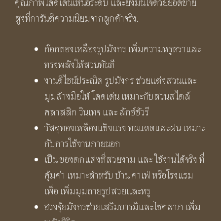
คุณภาพโดดเด่นเหนือระดับ และยิ่งมั่นใจด้วยยอดขาย
สูงที่การันตีความนิยมจากลูกค้าจริง.
ก๊อกทองเหลืองรูปมังกร เพิ่มความหรูหราและ
ทรงพลังให้สวนทันที
งานดีไซน์ประณีต รูปมังกร ช่วยแต่งสวนและ
มุมล้างมือให้ โดดเด่น เหมาะกับสวนสไตล์
คลาสสิก วินเทจ และ ลักซ์ชัวรี
วัสดุทองเหลืองแข็งแรง ทนแดดและฝน เหมาะ
กับการใช้งานภายนอก
เป็น ของตกแต่งที่สวยงาม และ ใช้งานได้จริง ที่
คุ้มค่า เหมาะสำหรับ บ้าน คาเฟ่ หรือโรงแรม
เพื่อ เพิ่มมุมถ่ายรูปสวยและหรู
ฮวงจุ้ยมังกรช่วยเสริมบารมีและโชคลาภ เพิ่ม