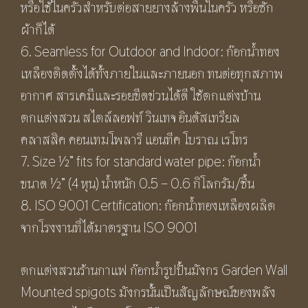
หรือใช้ในครัวสำหรับต่อสายยางล้างพื้นในครัว หรือซัก
ผ้าก็ได้
6. Seamless for Outdoor and Indoor: ก๊อกน้ำทอง
เหลืองติดตั้งได้ทั้งภายในและภายนอก ทนต่อทุกสภาพ
อากาศ สารเคมีและรอยขีดข่วนได้ดี ใช้ตกแต่งบ้าน
ตกแต่งสวน สไตล์ลอฟท์ วินเทจ อินดัสเทรียล
คลาสสิค คอนเทมโพลารี แอนทีค โบราณ เรโทร
7. Size ½” fits for standard water pipe: ก๊อกน้ำ
ขนาด ½” (4 หุน) น้ำหนัก 0.5 – 0.6 กิโลกรัม/ชิ้น
8. ISO 9001 Certification: ก๊อกน้ำทองเหลืองผลิต
จากโรงงานที่ได้มาตรฐาน ISO 9001
ตกแต่งสวนร้านกาแฟ ก๊อกน้ำรูปปั้นมังกร Garden Wall
Mounted spigots มังกรนั้นเป็นสัญลักษณ์ของพลัง