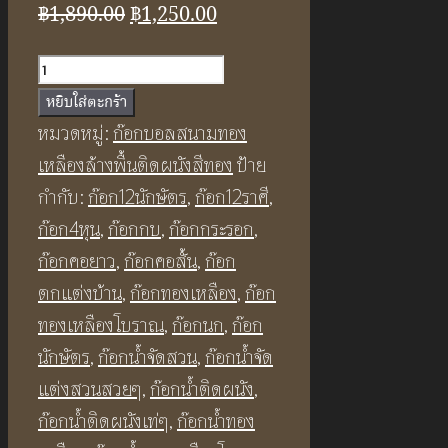
Original
Current
฿
1,890.00
฿
1,250.00
price
price
จำนวน
was:
is:
ก๊อก
หยิบใส่ตะกร้า
฿1,890.00.
฿1,250.00.
น้ำ
หมวดหมู่:
ก๊อกบอลสนามทอง
ล้าง
เหลืองล้างพื้นติดผนังสีทอง
ป้าย
พื้น
กำกับ:
ก๊อก12นักษัตร
,
ก๊อก12ราศี
,
ทอง
ก๊อก4หุน
,
ก๊อกกบ
,
ก๊อกกระรอก
,
เหลือง
ก๊อกคอยาว
,
ก๊อกคอสั้น
,
ก๊อก
รูป
ตกแต่งบ้าน
,
ก๊อกทองเหลือง
,
ก๊อก
นก
ทองเหลืองโบราณ
,
ก๊อกนก
,
ก๊อก
BF01
นักษัตร
,
ก๊อกน้ำจัดสวน
,
ก๊อกน้ำจัด
Bird
แต่งสวนสวยๆ
,
ก๊อกน้ำติดผนัง
,
Brass
ก๊อกน้ำติดผนังเท่ๆ
,
ก๊อกน้ำทอง