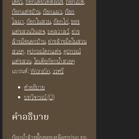
เดี่ยว
,
ก๊อกเดี่ยวติดผนัง
,
ก๊อกเป็ด
,
ก๊อกแต่งบ้าน
,
ก๊อกแมว
,
ก๊อก
โลมา
,
ก๊อกในสวน
,
ก๊อกไก่
,
ของ
แต่งสวนวินเทจ
,
บอลวาลว์
,
อ่าง
ล้างมือนอกบ้าน
,
อ่างล้างมือในสวน
สวยๆ
,
อุปกรณ์ตกแต่ง
,
อุปกรณ์
แต่งสวน
,
ไอเดียก๊อกน้ำสวยๆ
แบรนด์:
WoraSri
,
วรศรี
คำอธิบาย
บทวิจารณ์ (0)
คำอธิบาย
ก๊อกน้ำล้างพื้นทองเหลืองรูปนก ยก