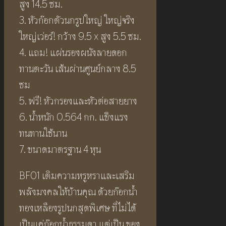
สูง 14.5 ซม.
3. หัวก๊อกตัวนกรูปใหญ่ ใหญ่จริง
ใหญ่เว่อร์! กว้าง 9.5 x สูง 5.5 ซม.
4. แถม! แผ่นรองผนังลายดอก
ทานตะวัน เส้นผ่านศูนย์กลาง 8.5
ซม
5. ฟรี! หัวกรองและหัวต่อสายยาง
6. น้ำหนัก 0.564 กก. แข็งแรง
ทนทานใช้นาน
7. ขนาดมาตรฐาน 4 หุน
BF01 เติมความหรูหราและเสริม
พลังมงคลให้บ้านคุณ ด้วยก๊อกน้ำ
ทองเหลืองรูปนกสุดพิเศษ ที่ไม่ได้
เป็นแค่ก๊อกน้ำธรรมดา แต่เป็น ของ