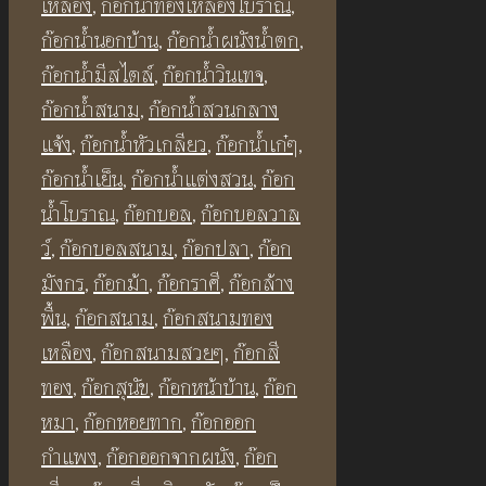
Faucet
เหลือง
,
ก๊อกน้ำทองเหลืองโบราณ
,
ชิ้น
ก๊อกน้ำนอกบ้าน
,
ก๊อกน้ำผนังน้ำตก
,
ก๊อกน้ำมีสไตล์
,
ก๊อกน้ำวินเทจ
,
ก๊อกน้ำสนาม
,
ก๊อกน้ำสวนกลาง
แจ้ง
,
ก๊อกน้ำหัวเกลียว
,
ก๊อกน้ำเก๋ๆ
,
ก๊อกน้ำเย็น
,
ก๊อกน้ำแต่งสวน
,
ก๊อก
น้ำโบราณ
,
ก๊อกบอล
,
ก๊อกบอลวาล
ว์
,
ก๊อกบอลสนาม
,
ก๊อกปลา
,
ก๊อก
มังกร
,
ก๊อกม้า
,
ก๊อกราศี
,
ก๊อกล้าง
พื้น
,
ก๊อกสนาม
,
ก๊อกสนามทอง
เหลือง
,
ก๊อกสนามสวยๆ
,
ก๊อกสี
ทอง
,
ก๊อกสุนัข
,
ก๊อกหน้าบ้าน
,
ก๊อก
หมา
,
ก๊อกหอยทาก
,
ก๊อกออก
กำแพง
,
ก๊อกออกจากผนัง
,
ก๊อก