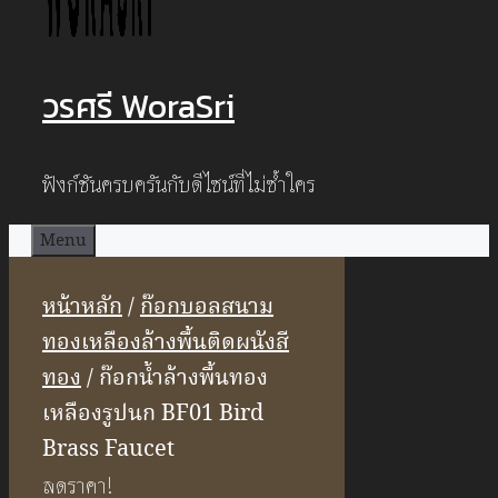
วรศรี WoraSri
ฟังก์ชันครบครันกับดีไซน์ที่ไม่ซ้ำใคร
Menu
หน้าหลัก
/
ก๊อกบอลสนาม
ทองเหลืองล้างพื้นติดผนังสี
ทอง
/ ก๊อกน้ำล้างพื้นทอง
เหลืองรูปนก BF01 Bird
Brass Faucet
ลดราคา!