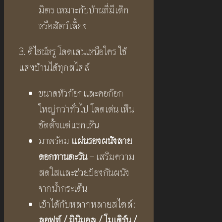
มิตร เหมาะกับบ้านที่มีเด็ก
หรือสัตว์เลี้ยง
3. ดีไซน์หรู โดดเด่นเหนือใคร ใช้
แต่งบ้านได้ทุกสไตล์
ขนาดหัวก๊อกและคอก๊อก
ใหญ่กว่าทั่วไป โดดเด่น เห็น
ชัดตั้งแต่แรกเห็น
มาพร้อม
แผ่นรองผนังลาย
ดอกทานตะวัน
– เสริมความ
สดใสและช่วยป้องกันผนัง
จากน้ำกระเด็น
เข้าได้กับหลากหลายสไตล์:
ลอฟท์ / มินิมอล / โมเดิร์น /