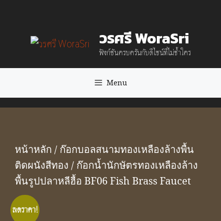
Skip
to
วรศรี WoraSri
content
ฟังก์ชันครบครันกับดีไซน์ที่ไม่ซ้ำใคร
Menu
หน้าหลัก
/
ก๊อกบอลสนามทองเหลืองล้างพื้น
ติดผนังสีทอง
/ ก๊อกน้ำนักษัตรทองเหลืองล้าง
พื้นรูปปลาหลีฮื้อ BF06 Fish Brass Faucet
ลดราคา!