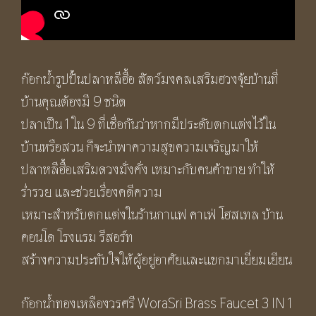
ก๊อกน้ำรูปปั้นปลาหลีฮื้อ สัตว์มงคลเสริมฮวงจุ้ยบ้านที่
บ้านคุณต้องมี 9 ชนิด
ปลาเป็น 1 ใน 9 ที่เชื่อกันว่าหากมีประดับตกแต่งไว้ใน
บ้านหรือสวน ก็จะนำพาความสุขความเจริญมาให้
ปลาหลีฮื้อเสริมดวงมั่งคั่ง เหมาะกับคนค้าขาย ทำให้
ร่ำรวย และช่วยเรื่องคดีความ
เหมาะสำหรับตกแต่งในร้านกาแฟ คาเฟ่ โฮสเทล บ้าน
คอนโด โรงแรม รีสอร์ท
สร้างความประทับใจให้ผู้อยู่อาศัยและแขกมาเยี่ยมเยียน
ก๊อกน้ำทองเหลืองวรศรี WoraSri Brass Faucet 3 IN 1