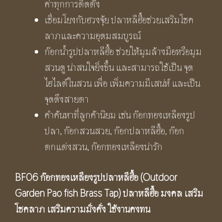
ค่าทุกการติดตั้ง
เชื่อมโยงกับฮวงจุ้ย ปลาหลีฮื้อช่วยเสริมโชค
ลาภและความอุดมสมบูรณ์
ก๊อกน้ำรูปปลาหลีฮื้อ ช่วยให้มุมล้างมือหรือมุม
สวนดู น่าสนใจยิ่งขึ้น และสามารถใช้เป็น จุด
ไฮไลต์ในสวน เพื่อ เพิ่มความมีเสน่ห์ และเป็น
จุดดึงสายตา
คำค้นหาที่ลูกค้านิยม เช่น ก๊อกทองเหลืองรูป
ปลา, ก๊อกสวนสวย, ก๊อกปลาหลีฮื้อ, ก๊อก
ตกแต่งสวน, ก๊อกทองเหลืองน่ารัก
BF06 ก๊อกทองเหลืองรูปปลาหลีฮื้อ (Outdoor
Garden
Pao fish
Brass Tap) ปลาหลีฮื้อ มงคล เสริม
โชคลาภ เสริมความมั่งคั่ง ใช้งานคงทน