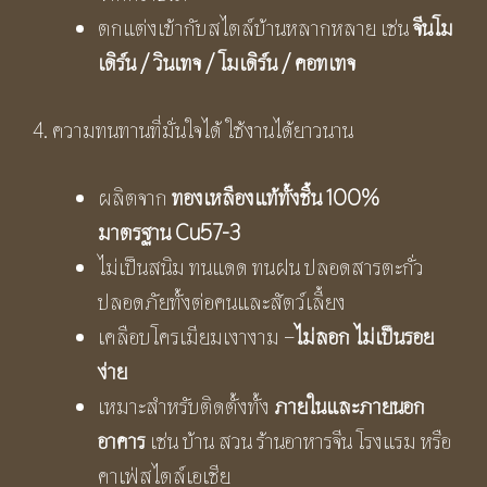
ตกแต่งเข้ากับสไตล์บ้านหลากหลาย เช่น
จีนโม
เดิร์น / วินเทจ / โมเดิร์น / คอทเทจ
4. ความทนทานที่มั่นใจได้ ใช้งานได้ยาวนาน
ผลิตจาก
ทองเหลืองแท้ทั้งชิ้น
100%
มาตรฐาน Cu57-3
ไม่เป็นสนิม ทนแดด ทนฝน ปลอดสารตะกั่ว
ปลอดภัยทั้งต่อคนและสัตว์เลี้ยง
เคลือบโครเมียมเงางาม –
ไม่ลอก ไม่เป็นรอย
ง่าย
เหมาะสำหรับติดตั้งทั้ง
ภายในและภายนอก
อาคาร
เช่น บ้าน สวน ร้านอาหารจีน โรงแรม หรือ
คาเฟ่สไตล์เอเชีย