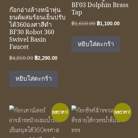
BF03 Dolphin Brass
ก๊อกอ่างล้างหน้าหุ่น
Tap
ยนต์ผสมร้อนเย็นปรับ
Original
Curren
฿
1,650.00
ได้360องศาสีดำ
฿
1,100.00
BF30 Robot 360
price
price
Swivel Basin
was:
is:
หยิบใส่ตะกร้า
Faucet
฿1,650.00.
฿1,100.
Original
Current
฿
4,050.00
฿
2,290.00
price
price
was:
is:
หยิบใส่ตะกร้า
฿4,050.00.
฿2,290.00.
ลดราคา!
ลดราคา!