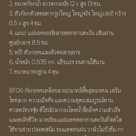
2. ขนาดก๊อกน้ำ ยาวจากผนัง 12 x สูง 13 ซม.
3. หัวก๊อกตัวหอยทากรูปใหญ่ ใหญ่จริง ใหญ่เว่อร์! กว้าง
6.5 x สูง 4 ซม.
4. แถม! แผ่นรองผนังลายดอกทานตะวัน เส้นผ่าน
ศูนย์กลาง 8.5 ซม
5. ฟรี! หัวกรองและหัวต่อสายยาง
6. น้ำหนัก 0.535 กก. แข็งแรง ทนทานใช้นาน
7. ขนาดมาตรฐาน 4 หุน
BF06 ก๊อกทองเหลืองลายปลาหลีฮื้อสุดมงคล เสริม
โชคลาภ ความมั่งคั่ง และความอุดมสมบูรณ์ตาม
ศาสตร์ฮวงจุ้ย ดีไซน์ปลากระโดดน้ำสื่อถึงความสำเร็จ
และพลังชีวิต มาพร้อมแผ่นรองดอกทานตะวันที่สดใส
ใช้งานง่าย ปลอดสนิม ทนแดดทนฝน วาล์วไม่รั่วซึม กา