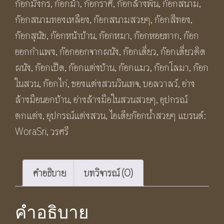
ก๊อกมังกร
,
ก๊อกม้า
,
ก๊อกราศี
,
ก๊อกล้างพื้น
,
ก๊อกสนาม
,
Faucet
ก๊อกสนามทองเหลือง
,
ก๊อกสนามสวยๆ
,
ก๊อกสีทอง
,
ชิ้น
ก๊อกสุนัข
,
ก๊อกหน้าบ้าน
,
ก๊อกหมา
,
ก๊อกหอยทาก
,
ก๊อก
ออกกำแพง
,
ก๊อกออกจากผนัง
,
ก๊อกเดี่ยว
,
ก๊อกเดี่ยวติด
ผนัง
,
ก๊อกเป็ด
,
ก๊อกแต่งบ้าน
,
ก๊อกแมว
,
ก๊อกโลมา
,
ก๊อก
ในสวน
,
ก๊อกไก่
,
ของแต่งสวนวินเทจ
,
บอลวาลว์
,
อ่าง
ล้างมือนอกบ้าน
,
อ่างล้างมือในสวนสวยๆ
,
อุปกรณ์
ตกแต่ง
,
อุปกรณ์แต่งสวน
,
ไอเดียก๊อกน้ำสวยๆ
แบรนด์:
WoraSri
,
วรศรี
คำอธิบาย
บทวิจารณ์ (0)
คำอธิบาย