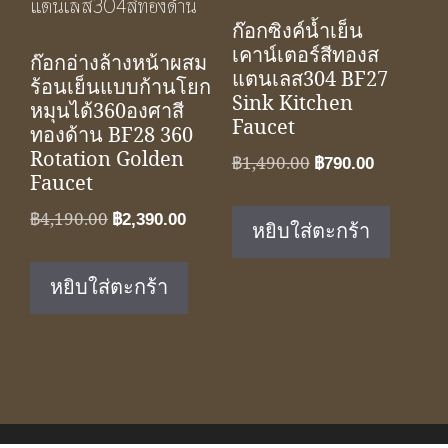
ก๊อกซิงค์น้ำเย็น
เคาน์เตอร์สีทองส
ก๊อกอ่างล้างหน้าผสม
แตนเลส304 BF27
ร้อนเย็นแบบก้านโยก
Sink Kitchen
หมุนได้360องศาสี
Faucet
ทองด้าน BF28 360
Rotation Golden
Original
Current
฿
1,490.00
฿
790.00
Faucet
price
price
was:
is:
Original
Current
฿
4,190.00
฿
2,390.00
หยิบใส่ตะกร้า
฿1,490.00.
฿790.00.
price
price
was:
is:
หยิบใส่ตะกร้า
฿4,190.00.
฿2,390.00.