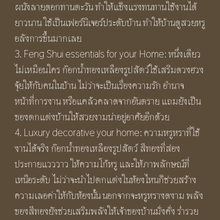
ผนังลายดอกทานตะวัน ทำให้แข็งแรงทนทานใช้งานได้
ยาวนาน ใช้เป็นเฟอร์นิเจอร์ประดับบ้าน ทำให้บ้านดูสวยหรู
อลังการขึ้นมากเลย
3. Feng Shui essentials for your Home: หนึ่งเดียว
ไม่เหมือนใคร ก๊อกน้ำทองเหลืองรูปสัตว์ใช้เสริมดวงฮวง
จุ้ยให้กับคนในบ้าน ไม่ว่าจะเป็นเรื่องความรัก อำนาจ
หน้าที่การงาน หรือแคล้วคลาดจากอันตราย แถมยังเป็น
ของตกแต่งบ้านให้สวยงามน่าอยู่อาศัยอีกด้วย
4. Luxury decorative your home: ความหรูหราที่ใช้
งานได้จริง ก๊อกน้ำทองเหลืองรูปสัตว์ สีทองที่ส่อง
ประกายแวววาว ให้ความโก้หรู และให้ภาพลักษณ์ที่
เหนือระดับ ไม่ว่าจะนำไปตกแต่งในห้องไหนก็ช่วยสร้าง
ความเลอค่าให้กับห้องนั้น นอกจากจะหรูหรางดงาม พลัง
ของสีทองยังช่วยเสริมพลังให้เจ้าของบ้านมั่งคั่ง ร่ำรวย