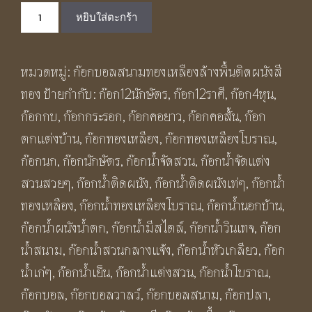
จำนวน
was:
is:
หยิบใส่ตะกร้า
ก๊อก
฿1,500.00.
฿1,000.00.
น้ำ
หมวดหมู่:
ก๊อกบอลสนามทองเหลืองล้างพื้นติดผนังสี
นักษัตร
ทอง
ป้ายกำกับ:
ก๊อก12นักษัตร
,
ก๊อก12ราศี
,
ก๊อก4หุน
,
ทอง
ก๊อกกบ
,
ก๊อกกระรอก
,
ก๊อกคอยาว
,
ก๊อกคอสั้น
,
ก๊อก
เหลือง
ตกแต่งบ้าน
,
ก๊อกทองเหลือง
,
ก๊อกทองเหลืองโบราณ
,
ล้าง
ก๊อกนก
,
ก๊อกนักษัตร
,
ก๊อกน้ำจัดสวน
,
ก๊อกน้ำจัดแต่ง
พื้น
สวนสวยๆ
,
ก๊อกน้ำติดผนัง
,
ก๊อกน้ำติดผนังเท่ๆ
,
ก๊อกน้ำ
รูป
ทองเหลือง
,
ก๊อกน้ำทองเหลืองโบราณ
,
ก๊อกน้ำนอกบ้าน
,
ปลา
ก๊อกน้ำผนังน้ำตก
,
ก๊อกน้ำมีสไตล์
,
ก๊อกน้ำวินเทจ
,
ก๊อก
หลีฮื้อ
น้ำสนาม
,
ก๊อกน้ำสวนกลางแจ้ง
,
ก๊อกน้ำหัวเกลียว
,
ก๊อก
BF06
น้ำเก๋ๆ
,
ก๊อกน้ำเย็น
,
ก๊อกน้ำแต่งสวน
,
ก๊อกน้ำโบราณ
,
Fish
ก๊อกบอล
,
ก๊อกบอลวาลว์
,
ก๊อกบอลสนาม
,
ก๊อกปลา
,
Brass