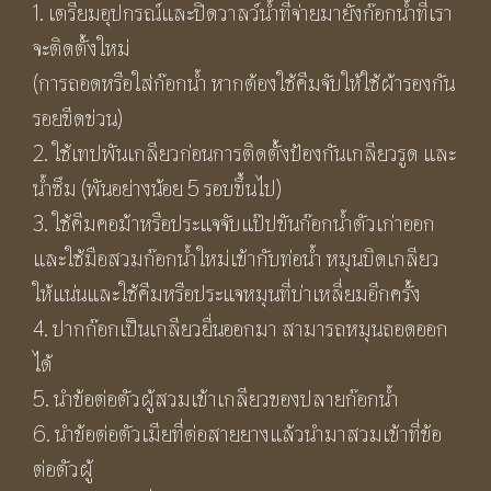
1. เตรียมอุปกรณ์และปิดวาลว์น้ำที่จ่ายมายังก๊อกน้ำที่เรา
จะติดตั้งใหม่
(การถอดหรือใส่ก๊อกน้ำ หากต้องใช้คีมจับให้ใช้ผ้ารองกัน
รอยขีดข่วน)
2. ใช้เทปพันเกลียวก่อนการติดตั้งป้องกันเกลียวรูด และ
น้ำซึม (พันอย่างน้อย 5 รอบขึ้นไป)
3. ใช้คีมคอม้าหรือประแจจับแป๊ปขันก๊อกน้ำตัวเก่าออก
และใช้มือสวมก๊อกน้ำใหม่เข้ากับท่อน้ำ หมุนบิดเกลียว
ให้แน่นและใช้คีมหรือประแจหมุนที่บ่าเหลี่ยมอีกครั้ง
4. ปากก๊อกเป็นเกลียวยื่นออกมา สามารถหมุนถอดออก
ได้
5. นำข้อต่อตัวผู้สวมเข้าเกลียวของปลายก๊อกน้ำ
6. นำข้อต่อตัวเมียที่ต่อสายยางแล้วนำมาสวมเข้าที่ข้อ
ต่อตัวผู้