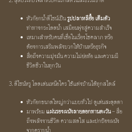
หัวก๊อกน้ำดีไซน์เป็น
รูป
ปลาหลีฮื้อ
เต็มตัว
ท่าทางกระโดดน้ำ เสมือนพุ่งสู่ความสำเร็จ
เหมาะสำหรับคนที่เชื่อในเรื่องโชคลาภ หรือ
ต้องการเสริมพลังบวกให้บ้านหรือธุรกิจ
สื่อถึงความมุ่งมั่น ความไม่ย่อท้อ และความมี
ชีวิตชีวาในทุกวัน
3. ดีไซน์หรู โดดเด่นเหนือใคร ใช้แต่งบ้านได้ทุกสไตล์
หัวก๊อกขนาดใหญ่กว่าแบบทั่วไป ดูเด่นสะดุดตา
มาพร้อม
แผ่นรองผนังลายดอกทานตะวัน
– สื่อ
ถึงพลังงานชีวิต ความสดใส และปกป้องผนัง
จากคราบน้ำ