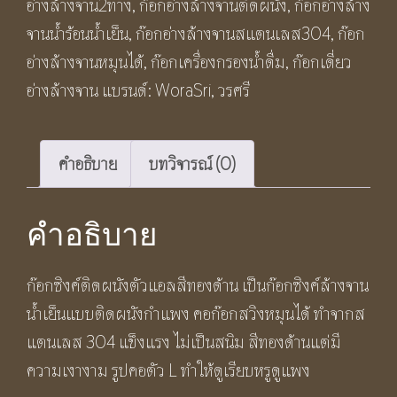
อ่างล้างจาน2ทาง
,
ก๊อกอ่างล้างจานติดผนัง
,
ก๊อกอ่างล้าง
Elegant
จานน้ำร้อนน้ำเย็น
,
ก๊อกอ่างล้างจานสแตนเลส304
,
ก๊อก
L
อ่างล้างจานหมุนได้
,
ก๊อกเครื่องกรองน้ำดื่ม
,
ก๊อกเดี่ยว
Shape
อ่างล้างจาน
แบรนด์:
WoraSri
,
วรศรี
Kitchen
Sink
Faucet
คำอธิบาย
บทวิจารณ์ (0)
ชิ้น
คำอธิบาย
ก๊อกซิงค์ติดผนังตัวแอลสีทองด้าน เป็นก๊อกซิงค์ล้างจาน
น้ำเย็นแบบติดผนังกำแพง คอก๊อกสวิงหมุนได้ ทำจากส
แตนเลส 304 แข็งแรง ไม่เป็นสนิม สีทองด้านแต่มี
ความเงางาม รูปคอตัว L ทำให้ดูเรียบหรูดูแพง