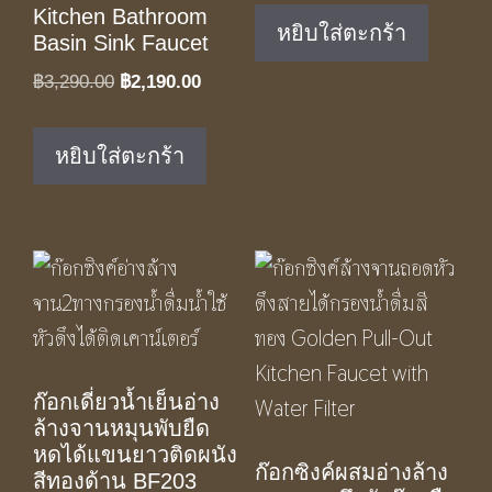
Kitchen Bathroom
was:
is:
หยิบใส่ตะกร้า
Basin Sink Faucet
฿1,150.00.
฿650.00.
Original
Current
฿
3,290.00
฿
2,190.00
price
price
was:
is:
หยิบใส่ตะกร้า
฿3,290.00.
฿2,190.00.
ก๊อกเดี่ยวน้ำเย็นอ่าง
ล้างจานหมุนพับยืด
หดได้แขนยาวติดผนัง
ก๊อกซิงค์ผสมอ่างล้าง
สีทองด้าน BF203