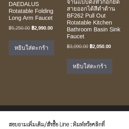
จานแบบดึงหัวก๊อกยืด
DAEDALUS
สายออกได้สีดำด้าน
Rotatable Folding
BF262 Pull Out
Long Arm Faucet
Rotatable Kitchen
Original
Current
฿
5,250.00
฿
2,990.00
Bathroom Basin Sink
price
price
Faucet
was:
is:
Original
Current
฿
3,090.00
฿
2,050.00
หยิบใส่ตะกร้า
฿5,250.00.
฿2,990.00.
price
price
was:
is:
หยิบใส่ตะกร้า
฿3,090.00.
฿2,050.0
สอบถามเพิ่มเติม/สั่งซื้อ Line : พิมพ์หรือคลิกที่