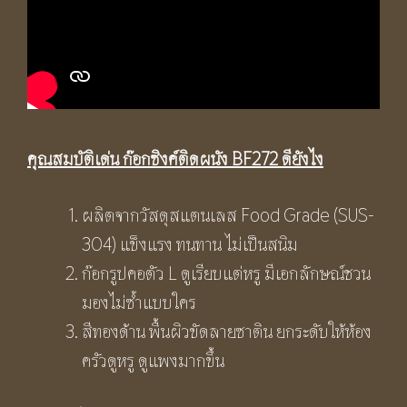
คุณสมบัติเด่น ก๊อกซิงค์ติดผนัง BF272 ดียังไง
ผลิตจากวัสดุสแตนเลส Food Grade (SUS-
304) แข็งแรง ทนทาน ไม่เป็นสนิม
ก๊อกรูปคอตัว L ดูเรียบแต่หรู มีเอกลักษณ์ชวน
มองไม่ซ้ำแบบใคร
สีทองด้าน พื้นผิวขัดลายซาติน ยกระดับให้ห้อง
ครัวดูหรู ดูแพงมากขึ้น