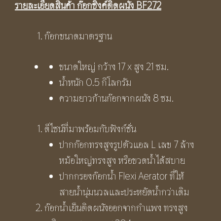
รายละเอียดสินค้า ก๊อกซิงค์ติดผนัง
BF272
ก๊อกขนาดมาตรฐาน
ขนาดใหญ่ กว้าง 17 x สูง 21 ซม.
น้ำหนัก 0.5 กิโลกรัม
ความยาวก้านก๊อกจากผนัง 8 ซม.
ดีไซน์ที่มาพร้อมกับฟังก์ชั่น
ปากก๊อกทรงสูงรูปตัวแอล L เลข 7 ล้าง
หม้อใหญ่ทรงสูง หรือขวดน้ำได้สบาย
ปากกรองก๊อกน้ำ Flexi Aerator ที่ให้
สายน้ำนุ่มนวลและประหยัดน้ำกว่าเดิม
ก๊อกน้ำเย็นติดผนังออกจากกำแพง ทรงสูง