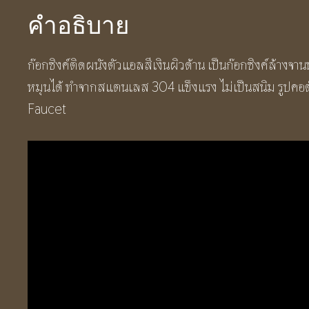
L
คำอธิบาย
Elegant
L
ก๊อกซิงค์ติดผนังตัวแอลสีเงินผิวด้าน เป็นก๊อกซิงค์ล้างจ
Shape
หมุนได้ ทำจากสแตนเลส 304 แข็งแรง ไม่เป็นสนิม รูปคอตั
Kitchen
Faucet
Sink
Faucet
ชิ้น