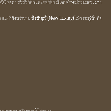
ด้ 360 องศา ทั้งหัวก๊อกและคอก๊อก มีเอกลักษณ์ชวนมองไม่ซ้ำ
ตาแต่ก็ยังสง่างาม
นิวลักชูรี่ (New Luxury)
ให้ความรู้สึกถึง