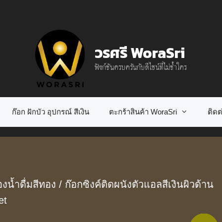
วรศรี WoraSri
ฟังก์ชันครบครันกับดีไซน์ที่ไม่ซ้ำใคร
ก๊อก ฝักบัว อุปกรณ์ สีเงิน
ตะกร้าสินค้า WoraSri
ติดต่
งน้ำดื่มสีทอง
/ ก๊อกซิงค์ติดผนังตัวแอลสีเงินผิวด้าน
et