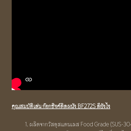
คุณสมบัติเด่น ก๊อกซิงค์ติดผนัง BF272S ดียังไง
ผลิตจากวัสดุสแตนเลส Food Grade (SUS-304) 