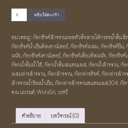
price
price
จำนวน
was:
is:
หยิบใส่ตะกร้า
ก๊อก
฿1,150.00.
฿650.00.
ซิงค์
หมวดหมู่:
ก๊อกซิงค์ล้างจานถอดหัวดึงสายได้กรองน้ำดื่มสี
ติด
ก๊อกซิงค์น้ำเย็นติดเคาน์เตอร์
,
ก๊อกซิงค์ผสม
,
ก๊อกซิงค์ยืน
,
ผนัง
ผนัง
,
ก๊อกซิงค์เคาน์เตอร์
,
ก๊อกซิงค์เดี่ยวติดผนัง
,
ก๊อกซิงค์เ
ตัว
ก๊อกน้ำดื่มน้ำใช้
,
ก๊อกน้ำดื่มสแตนเลส
,
ก๊อกน้ำล้างจาน
,
ก๊อ
แอ
ผสมอ่างล้างจาน
,
ก๊อกล้างจาน
,
ก๊อกอ่างซิงค์
,
ก๊อกอ่างล้าง
ล
ล้างจานน้ำร้อนน้ำเย็น
,
ก๊อกอ่างล้างจานสแตนเลส304
,
ก๊อ
สี
จาน
แบรนด์:
WoraSri
,
วรศรี
เงิน
ผิว
ด้าน
คำอธิบาย
บทวิจารณ์ (0)
BF272S