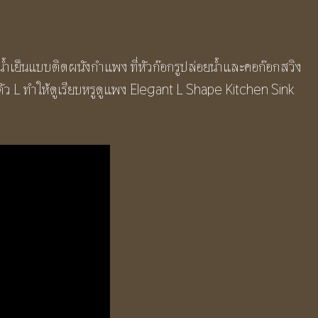
านน้ำเย็นแบบติดผนังกำแพง ที่หัวก๊อกรูปล่อยน้ำและคอก๊อกสวิง
ว L ทำให้ดูเรียบหรูดูแพง Elegant L Shape Kitchen Sink