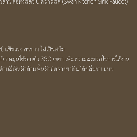
ผิวด้าน คอหงส์ตัว U คลาสสิค (Swan Kitchen Sink Faucet)
แข็งแรง ทนทาน ไม่เป็นสนิม
อก๊อกหมุนได้รอบตัว 360 องศา เพิ่มความสะดวกในการใช้งาน
ยสีเงินผิวด้าน พื้นผิวขัดลายซาติน ได้กลิ่นอายแบบ