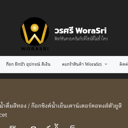
วรศรี WoraSri
ฟังก์ชันครบครันกับดีไซน์ที่ไม่ซ้ำใคร
ก๊อก ฝักบัว อุปกรณ์ สีเงิน
ตะกร้าสินค้า WoraSri
ติดต่อ
้ำดื่มสีทอง
/ ก๊อกซิงค์น้ำเย็นเคาน์เตอร์คอหงส์ตัวยูสี
cet