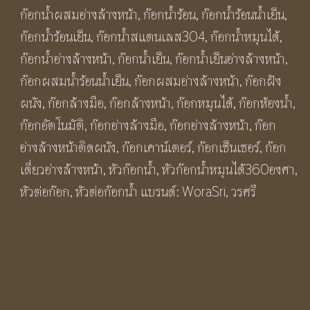
ก๊อกน้ำผสมอ่างล้างหน้า
,
ก๊อกน้ำร้อน
,
ก๊อกน้ำร้อนน้ำเย็น
,
เคาน์เตอร์
ก๊อกน้ำร้อนเย็น
,
ก๊อกน้ำสแตนเลส304
,
ก๊อกน้ำหมุนได้
,
คอ
ก๊อกน้ำอ่างล้างหน้า
,
ก๊อกน้ำเย็น
,
ก๊อกน้ำเย็นอ่างล้างหน้า
,
หงส์
ก๊อกผสมน้ำร้อนน้ำเย็น
,
ก๊อกผสมอ่างล้างหน้า
,
ก๊อกฝัง
ตัว
ผนัง
,
ก๊อกล้างมือ
,
ก๊อกล้างหน้า
,
ก๊อกหมุนได้
,
ก๊อกห้องน้ำ
,
ยู
ก๊อกอัตโนมัติ
,
ก๊อกอ่างล้างมือ
,
ก๊อกอ่างล้างหน้า
,
ก๊อก
สี
อ่างล้างหน้าติดผนัง
,
ก๊อกเคาน์เตอร์
,
ก๊อกเซ็นเซอร์
,
ก๊อก
เงิน
เดี่ยวอ่างล้างหน้า
,
หัวก๊อกน้ำ
,
หัวก๊อกน้ำหมุนได้360องศา
,
ผิว
หัวต่อก๊อก
,
หัวต่อก๊อกน้ำ
แบรนด์:
WoraSri
,
วรศรี
ด้าน
BF271S
U
Swan
Kitchen
Sink