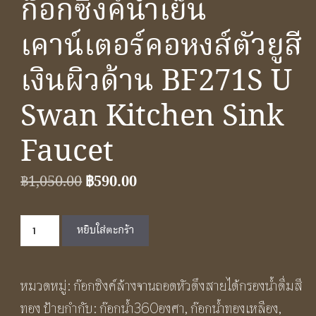
ก๊อกซิงค์น้ำเย็น
เคาน์เตอร์คอหงส์ตัวยูสี
เงินผิวด้าน BF271S U
Swan Kitchen Sink
Faucet
Original
Current
฿
1,050.00
฿
590.00
price
price
จำนวน
was:
is:
หยิบใส่ตะกร้า
ก๊อก
฿1,050.00.
฿590.00.
ซิงค์
หมวดหมู่:
ก๊อกซิงค์ล้างจานถอดหัวดึงสายได้กรองน้ำดื่มสี
น้ำ
ทอง
ป้ายกำกับ:
ก๊อกน้ำ360องศา
,
ก๊อกน้ำทองเหลือง
,
เย็น