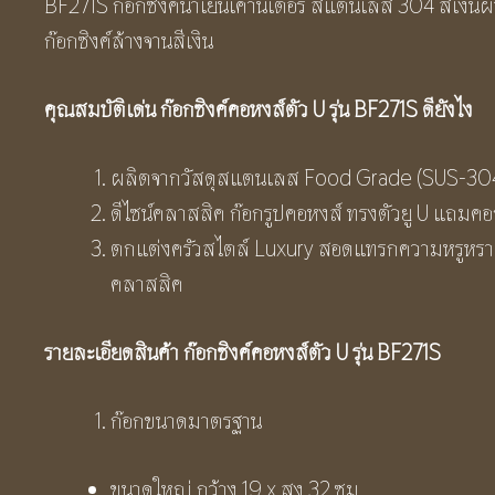
BF271S ก๊อกซิงค์น้ำเย็นเคาน์เตอร์ สแตนเลส 304 สีเงิน
ก๊อกซิงค์ล้างจานสีเงิน
คุณสมบัติเด่น ก๊อกซิงค์คอหงส์ตัว U
รุ่น BF
271S
ดียังไง
ผลิตจากวัสดุสแตนเลส Food Grade (SUS-304) 
ดีไซน์คลาสสิค ก๊อกรูปคอหงส์ ทรงตัวยู U แถมค
ตกแต่งครัวสไตล์ Luxury สอดแทรกความหรูหราด้ว
คลาสสิค
รายละเอียดสินค้า ก๊อกซิงค์คอหงส์ตัว U
รุ่น BF
271
S
ก๊อกขนาดมาตรฐาน
ขนาดใหญ่ กว้าง 19 x สูง 32 ซม.