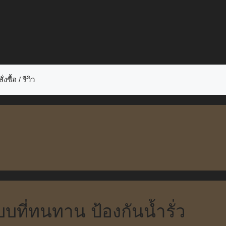
ั่งซื้อ / รีวิว
บบที่ทนทาน ป้องกันน้ำรั่ว