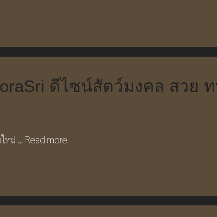
raSri ดีไซน์สัตว์มงคล สวย ท
มใหม่ …
Read more