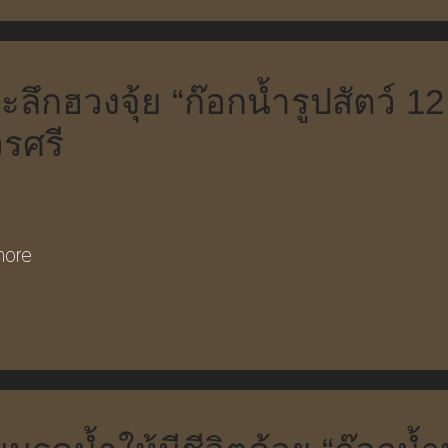
ึกฮวงจุ้ย “ก๊อกน้ำรูปสัตว์ 12 
วรศรี
more