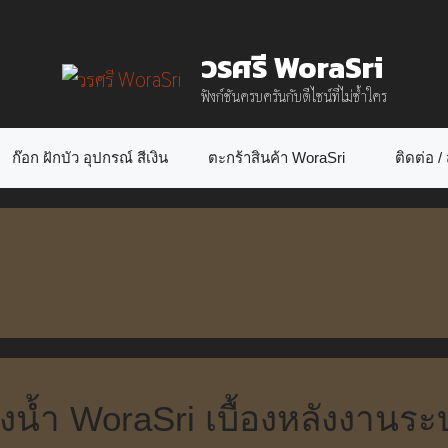
วรศรี WoraSri
ฟังก์ชันครบครันกับดีไซน์ที่ไม่ซ้ำใคร
ก๊อก ฝักบัว อุปกรณ์ สีเงิน
ตะกร้าสินค้า WoraSri
ติดต่อ / ส
องน้ำ WoraSri เบื้องหลังงานระ