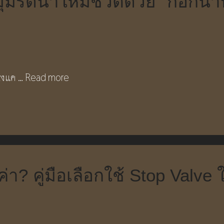
มรดน้ำให้มีชีวิตด้วย “ก๊อกน้ำ
ียงแค …
Read more
้มค่า? คู่มือเลือกใช้ Stop Va