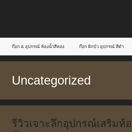
Skip
to
content
ก๊อก & อุปกรณ์ ห้องน้ำสีทอง
ก๊อก ฝักบัว อุปกรณ์ สีดำ
Uncategorized
รีวิวเจาะลึกอุปกรณ์เสริมห้