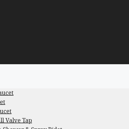
aucet
et
aucet
ll Valve Tap