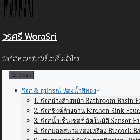
วรศรี WoraSri
ฟังก์ชันครบครันกับดีไซน์ที่ไม่ซ้ำใคร
Menu
ก๊อก & อุปกรณ์ ห้องน้ำสีทอง
1. ก๊อกอ่างล้างหน้า Bathroom Basin F
2. ก๊อกซิงค์ล้างจาน Kitchen Sink Fauc
3. ก๊อกน้ำเซ็นเซอร์ อัตโนมัติ Sensor F
4. ก๊อกบอลสนามทองเหลือง Bibcock Ba