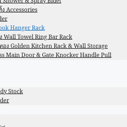
in Shower & Spray Bidet
ิ้ง Accessories
der
Hook Hanger Rack
นัง Wall Towel Ring Bar Rack
วสีทอง Golden Kitchen Rack & Wall Storage
rass Main Door & Gate Knocker Handle Pull
eady Stock
rder