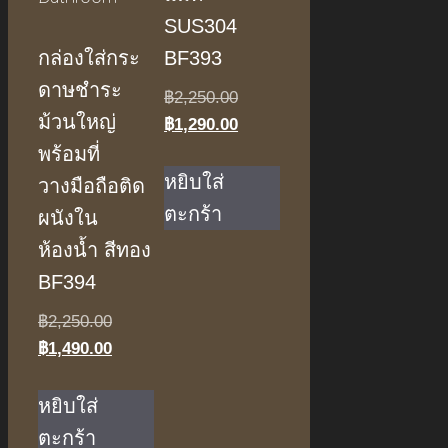
SUS304
กล่องใส่กระ
BF393
ดาษชําระ
Original
฿
2,250.00
ม้วนใหญ่
price
Current
฿
1,290.00
was:
price
พร้อมที่
฿2,250.00.
is:
หยิบใส่
วางมือถือติด
฿1,290.00.
ตะกร้า
ผนังใน
ห้องน้ำ สีทอง
BF394
Original
฿
2,250.00
price
Current
฿
1,490.00
was:
price
฿2,250.00.
is:
หยิบใส่
฿1,490.00.
ตะกร้า