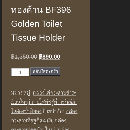
ทองด้าน BF396
Golden Toilet
Tissue Holder
Original
Current
฿
1,350.00
฿
890.00
price
price
จำนวน
หยิบใส่ตะกร้า
was:
is:
ที่
฿1,350.00.
฿890.00.
แขวน
หมวดหมู่:
กล่องใส่กระดาษชําระ
กระดาษ
ม้วนใหญ่แกนใส่ทิชชู่ที่วางมือถือ
ทิช
ในห้องน้ำสีทอง
ป้ายกำกับ:
กล่อง
ชู่
กระดาษทิชชูติดผนัง
,
กล่อง
ใน
กระดาษทิชชูม้วนใหญ่
,
กล่อง