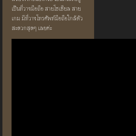
เป็นที่วางมือถือ สายโซเชียล สาย
เกม มีที่วางโทรศัพท์มือถือใกล้ตัว
สะดวกสุดๆ เลยค่ะ