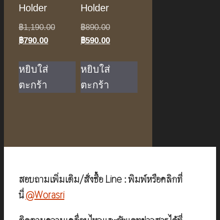
Holder
Holder
Original
Original
฿
1,190.00
฿
890.00
Current
price
price
Current
฿
790.00
฿
590.00
price
was:
was:
price
is:
฿1,190.00.
฿890.00.
is:
หยิบใส่
หยิบใส่
฿790.00.
฿590.00.
ตะกร้า
ตะกร้า
สอบถามเพิ่มเติม/สั่งซื้อ Line : พิมพ์หรือคลิกที่
นี่
@Worasri