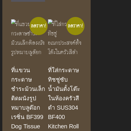
ลดราคา!
ลดราคา!
ที่แขวน
ที่ใส่กระดาษ
กระดาษ
ทิชชู่ซับ
ชำระม้วนเล็ก
น้ำมันตั้งโต๊ะ
ติดผนังรูป
ในห้องครัวสี
หมาบลูด๊อก
ดำ SUS304
เรซิ่น BF399
BF400
Dog Tissue
Kitchen Roll