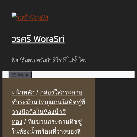
Skip
to
content
วรศรี WoraSri
ฟังก์ชันครบครันกับดีไซน์ที่ไม่ซ้ำใคร
Menu
หน้าหลัก
/
กล่องใส่กระดาษ
ชําระม้วนใหญ่แกนใส่ทิชชู่ที่
วางมือถือในห้องน้ำสี
ทอง
/ ที่แขวนกระดาษทิชชู่
ในห้องน้ำพร้อมที่วางของสี