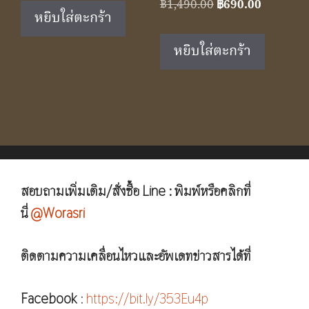
Original
Current
฿
1,490.00
฿
690.00
was:
is:
หยิบใส่ตะกร้า
price
price
฿1,190.00.
฿490.00.
was:
is:
หยิบใส่ตะกร้า
฿1,490.00.
฿690.00.
สอบถามเพิ่มเติม/สั่งซื้อ Line : พิมพ์หรือคลิกที่
นี่
@Worasri
ติดตามความเคลื่อนไหวและอัพเดทข่าวสารได้ที่
Facebook
:
https://bit.ly/353Eu4p