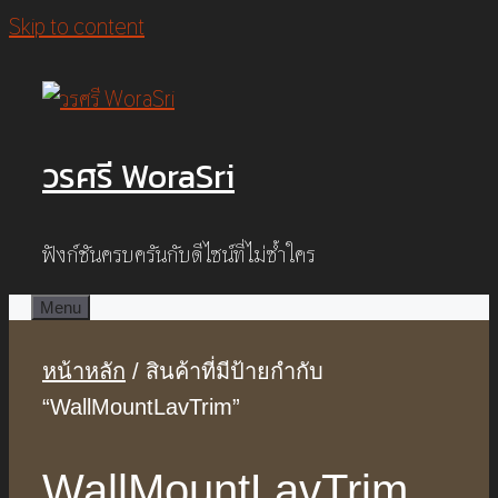
Skip to content
วรศรี WoraSri
ฟังก์ชันครบครันกับดีไซน์ที่ไม่ซ้ำใคร
Menu
หน้าหลัก
/ สินค้าที่มีป้ายกำกับ
“WallMountLavTrim”
WallMountLavTrim