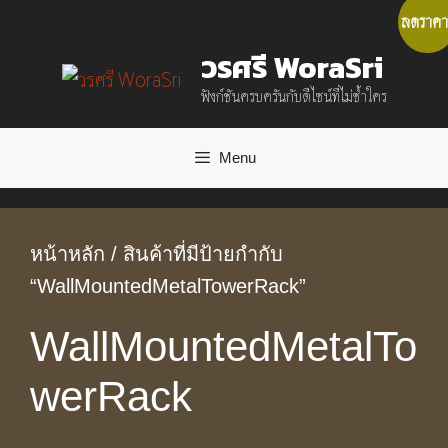
ลดราคา
Skip
วรศรี WoraSri
to
ฟังก์ชันครบครันกับดีไซน์ที่ไม่ซ้ำใคร
content
Menu
หน้าหลัก
/ สินค้าที่มีป้ายกำกับ
“WallMountedMetalTowerRack”
WallMountedMetalTo
werRack