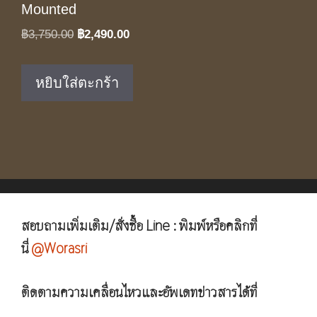
Mounted
Original
Current
฿
3,750.00
฿
2,490.00
price
price
was:
is:
หยิบใส่ตะกร้า
฿3,750.00.
฿2,490.00.
สอบถามเพิ่มเติม/สั่งซื้อ Line : พิมพ์หรือคลิกที่
นี่
@Worasri
ติดตามความเคลื่อนไหวและอัพเดทข่าวสารได้ที่